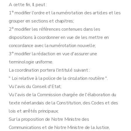
Art. 25
A cette fin, Il peut :
Art. 26
1° modifier l'ordre et la numérotation des articles et les
Art. 27
Art. 27
bis
grouper en sections et chapitres;
Art. 28
2° modifier les références contenues dans les
Chapitre VII
_ Dispositions spéciales pour navires battant pavillon étranger.
Art. 29
dispositions à coordonner en vue de les mettre en
Chapitre VIII
Rétributions.
concordance avec la numérotation nouvelle;
Art. 30
Chapitre IX
_ Dispositions finales.
3° modifier la rédaction en vue d'assurer une
Art. 31
terminologie uniforme.
Art. 32
Art. 32
bis
La coordination portera l'intitulé suivant :
Art. 33
" Loi relative à la police de la circulation routière ".
Art. 34
Art. 35
Vu l'avis du Conseil d'Etat;
Vu l'avis de la Commission chargée de l'élaboration du
texte néerlandais de la Constitution, des Codes et des
lois et arrêtés principaux;
Sur la proposition de Notre Ministre des
Communications et de Notre Ministre de la Justice,