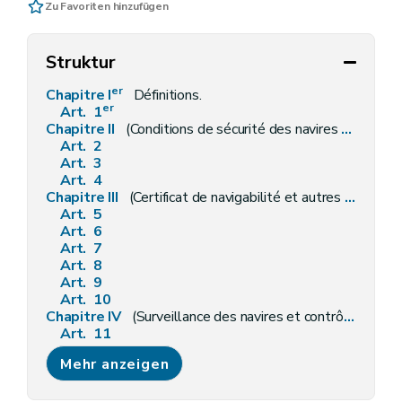
Zu Favoriten hinzufügen
Struktur
er
Chapitre I
Définitions.
er
Art. 1
Chapitre II
(Conditions de sécurité des navires et des navires de plaisance.) (L 2007-01-22/44, art. 4; ED : 26-03-2007)
Art. 2
Art. 3
Art. 4
Chapitre III
(Certificat de navigabilité et autres certificats pour navires.) (L 2007-01-22/44, art. 8; ED : 26-03-2007)
Art. 5
Art. 6
Art. 7
Art. 8
Art. 9
Art. 10
Chapitre IV
(Surveillance des navires et contrôle de l'application des conventions internationales, de la loi et des règlements.) (L 2007-01-22/44, art. 11; ED : 26-03-2007)
Art. 11
Art. 12
Mehr anzeigen
Art. 13
Art. 14