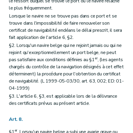
le ressort duquel se trouve le port où le navire relâche
le plus fréquemment.
Lorsque le navire ne se trouve pas dans ce port et se
trouve dans l'impossibilité de faire renouveler son
certificat de navigabilité endéans le délai prescrit, il sera
fait application de l'article 6, §2.
§2. Lorsqu'un navire belge qui ne rejoint jamais ou qui ne
rejoint qu'exceptionnellement un port belge, ne peut
er
pas satisfaire aux conditions définies au §1
, (les agents
chargés du contrôle de la navigation désignés à cet effet
déterminent) la procédure pour l'obtention du certificat
de navigabilité. (L 1999-05-03/30, art. 63, 002; ED: 01-
04-1999)
§3. L'article 6, §3, est applicable lors de la délivrance
des certificats prévus au présent article.
Art. 8.
er
§1
. Lorsqu'un navire belge a subi une avarie grave ou