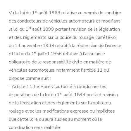
Art. 15
Art. 16
Art. 17
er
Vu la loi du 1
août 1963 relative au permis de conduire
Chapitre IVbis
Prescriptions de sécurité pour les bateaux fluviaux et les bateaux de plaisance, la surveillance et le contrôle du respect des conventions internationales, de la loi et des règlements. (Inséré par L 2007-01-22/44, art. 17; ED : 26-03-2007)
des conducteurs de véhicules automoteurs et modifiant
Art. 17
bis
Art. 17
ter
er
la loi du 1
août 1899 portant revision de la législation
Art. 17
quater
et des réglements sur la police du roulage, l'arrêté-loi
Art. 17
quinquies
Art. 17
sexies
du 14 novembre 1939 relatif à la répression de l'ivresse
Art. 17
septies
er
et la loi du 1
juillet 1956 relative à l'assurance
Art. 17
octies
Art. 17
novies
obligatoire de la responsabilité civile en matière de
Art. 17
decies
véhicules automoteurs, notamment l'article 11 qui
Chapitre V
Appel.
Art. 18
dispose comme suit :
Chapitre VI
Sanctions pénales.
" Article 11. Le Roi est autorisé à coordonner les
Art. 19
er
Art. 20
dispositions de la loi du 1
août 1899 portant revision
Art. 21
de la législation et des règlements sur la police du
Art. 21
bis
roulage avec les modifications expresse ou implicites
Art. 22
Art. 22
bis
que cette loi a ou aura subies au moment où la
Art. 23
coordination sera réalisée.
Art. 24