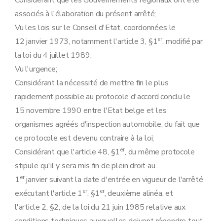
Considérant que les Gouvernements régionaux ont été
Art. 36
associés à l'élaboration du présent arrêté;
Art. 37
Vu les lois sur le Conseil d'Etat, coordonnées le
Annexe 1
Annexe 2
er
12 janvier 1973, notamment l'article 3, §1
, modifié par
Annexe 3
la loi du 4 juillet 1989;
Annexe 4
Annexe 5
Vu l'urgence;
Considérant la nécessité de mettre fin le plus
rapidement possible au protocole d'accord conclu le
15 novembre 1990 entre l'Etat belge et les
organismes agréés d'inspection automobile, du fait que
ce protocole est devenu contraire à la loi;
er
Considérant que l'article 48, §1
, du même protocole
stipule qu'il y sera mis fin de plein droit au
er
1
janvier suivant la date d'entrée en vigueur de l'arrêté
er
er
exécutant l'article 1
, §1
, deuxième alinéa, et
l'article 2, §2, de la loi du 21 juin 1985 relative aux