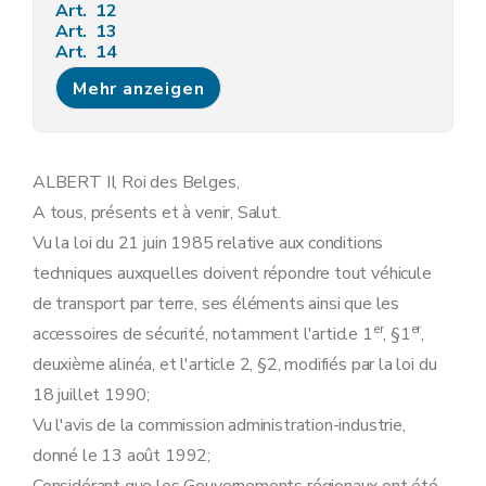
Art. 12
Art. 13
Art. 14
Art. 15
Mehr anzeigen
Art. 16
Art. 17
Art. 18
Art. 19
Art. 20
ALBERT II, Roi des Belges,
Art. 21
A tous, présents et à venir, Salut.
Art. 22
Art. 23
Vu la loi du 21 juin 1985 relative aux conditions
Art. 24
techniques auxquelles doivent répondre tout véhicule
Art. 25
Art. 26
de transport par terre, ses éléments ainsi que les
Art. 27
er
er
accessoires de sécurité, notamment l'article 1
, §1
,
Art. 28
Art. 29
deuxième alinéa, et l'article 2, §2, modifiés par la loi du
Art. 30
18 juillet 1990;
Art. 31
Art. 32
Vu l'avis de la commission administration-industrie,
Art. 33
donné le 13 août 1992;
Art. 34
Art. 35