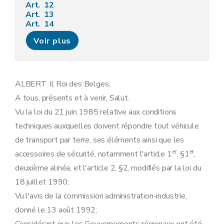
Art. 12
Art. 13
Art. 14
Art. 15
Voir plus
Art. 16
Art. 17
Art. 18
Art. 19
Art. 20
ALBERT II, Roi des Belges,
Art. 21
A tous, présents et à venir, Salut.
Art. 22
Art. 23
Vu la loi du 21 juin 1985 relative aux conditions
Art. 24
techniques auxquelles doivent répondre tout véhicule
Art. 25
Art. 26
de transport par terre, ses éléments ainsi que les
Art. 27
er
er
accessoires de sécurité, notamment l'article 1
, §1
,
Art. 28
Art. 29
deuxième alinéa, et l'article 2, §2, modifiés par la loi du
Art. 30
18 juillet 1990;
Art. 31
Art. 32
Vu l'avis de la commission administration-industrie,
Art. 33
donné le 13 août 1992;
Art. 34
Art. 35