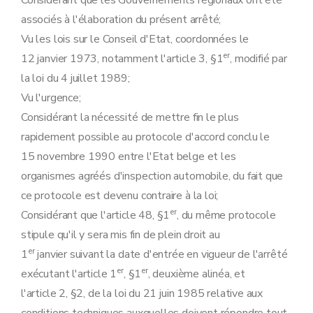
Considérant que les Gouvernements régionaux ont été
Art. 36
associés à l'élaboration du présent arrêté;
Art. 37
Vu les lois sur le Conseil d'Etat, coordonnées le
Annexe 1
Annexe 2
er
12 janvier 1973, notamment l'article 3, §1
, modifié par
Annexe 3
la loi du 4 juillet 1989;
Annexe 4
Annexe 5
Vu l'urgence;
Considérant la nécessité de mettre fin le plus
rapidement possible au protocole d'accord conclu le
15 novembre 1990 entre l'Etat belge et les
organismes agréés d'inspection automobile, du fait que
ce protocole est devenu contraire à la loi;
er
Considérant que l'article 48, §1
, du même protocole
stipule qu'il y sera mis fin de plein droit au
er
1
janvier suivant la date d'entrée en vigueur de l'arrêté
er
er
exécutant l'article 1
, §1
, deuxième alinéa, et
l'article 2, §2, de la loi du 21 juin 1985 relative aux