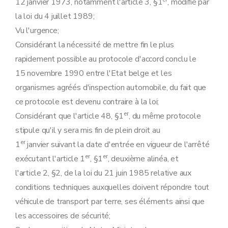
12 janvier 1973, notamment l'article 3, §1
, modifié par
Annexe 2
la loi du 4 juillet 1989;
Annexe 3
Annexe 4
Vu l'urgence;
Annexe 5
Considérant la nécessité de mettre fin le plus
Annexe 6
rapidement possible au protocole d'accord conclu le
15 novembre 1990 entre l'Etat belge et les
organismes agréés d'inspection automobile, du fait que
ce protocole est devenu contraire à la loi;
er
Considérant que l'article 48, §1
, du même protocole
stipule qu'il y sera mis fin de plein droit au
er
1
janvier suivant la date d'entrée en vigueur de l'arrêté
er
er
exécutant l'article 1
, §1
, deuxième alinéa, et
l'article 2, §2, de la loi du 21 juin 1985 relative aux
conditions techniques auxquelles doivent répondre tout
véhicule de transport par terre, ses éléments ainsi que
les accessoires de sécurité;