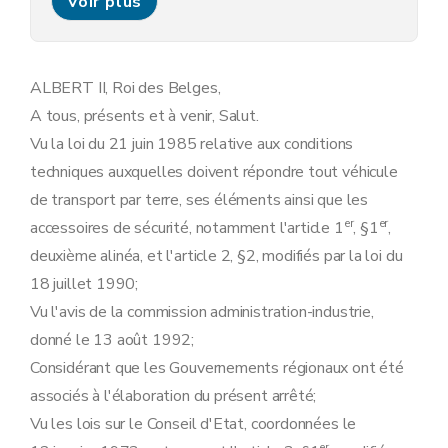
Voir plus
Art. 16
Art. 17
Art. 18
Art. 19
Art. 20
ALBERT II, Roi des Belges,
Art. 21
A tous, présents et à venir, Salut.
Art. 22
Art. 23
Vu la loi du 21 juin 1985 relative aux conditions
Art. 24
techniques auxquelles doivent répondre tout véhicule
Art. 25
Art. 26
de transport par terre, ses éléments ainsi que les
Art. 27
er
er
accessoires de sécurité, notamment l'article 1
, §1
,
Art. 28
Art. 29
deuxième alinéa, et l'article 2, §2, modifiés par la loi du
Art. 30
18 juillet 1990;
Art. 31
Art. 32
Vu l'avis de la commission administration-industrie,
Art. 33
donné le 13 août 1992;
Art. 34
Art. 35
Considérant que les Gouvernements régionaux ont été
Art. 36
associés à l'élaboration du présent arrêté;
Art. 37
Vu les lois sur le Conseil d'Etat, coordonnées le
Art. 38
Annexe 1
er