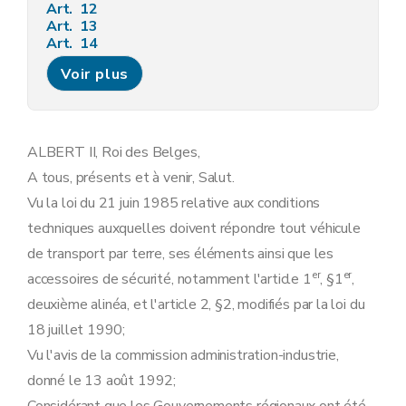
Art. 12
Art. 13
Art. 14
Art. 15
Voir plus
Art. 16
Art. 17
Art. 18
Art. 19
Art. 20
ALBERT II, Roi des Belges,
Art. 21
A tous, présents et à venir, Salut.
Art. 22
Art. 23
Vu la loi du 21 juin 1985 relative aux conditions
Art. 24
techniques auxquelles doivent répondre tout véhicule
Art. 25
Art. 26
de transport par terre, ses éléments ainsi que les
Art. 27
er
er
accessoires de sécurité, notamment l'article 1
, §1
,
Art. 28
Art. 29
deuxième alinéa, et l'article 2, §2, modifiés par la loi du
Art. 30
18 juillet 1990;
Art. 31
Art. 32
Vu l'avis de la commission administration-industrie,
Art. 33
donné le 13 août 1992;
Art. 34
Art. 35