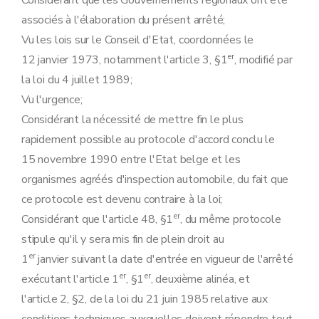
Considérant que les Gouvernements régionaux ont été
Art. 36
associés à l'élaboration du présent arrêté;
Art. 37
Vu les lois sur le Conseil d'Etat, coordonnées le
Art. 38
Annexe 1
er
12 janvier 1973, notamment l'article 3, §1
, modifié par
Annexe 2
la loi du 4 juillet 1989;
Annexe 3
Annexe 4
Vu l'urgence;
Annexe 5
Considérant la nécessité de mettre fin le plus
Annexe 6
rapidement possible au protocole d'accord conclu le
15 novembre 1990 entre l'Etat belge et les
organismes agréés d'inspection automobile, du fait que
ce protocole est devenu contraire à la loi;
er
Considérant que l'article 48, §1
, du même protocole
stipule qu'il y sera mis fin de plein droit au
er
1
janvier suivant la date d'entrée en vigueur de l'arrêté
er
er
exécutant l'article 1
, §1
, deuxième alinéa, et
l'article 2, §2, de la loi du 21 juin 1985 relative aux