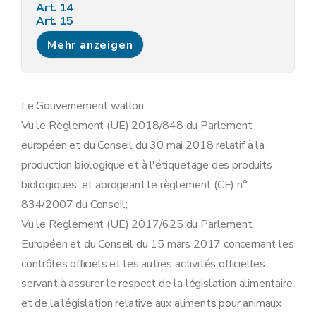
Art. 14
Art. 15
Art. 16
Mehr anzeigen
Art. 17
Art. 18
Art. 19
Art. 20
Art. 21
Le Gouvernement wallon,
Art. 22
Vu le Règlement (UE) 2018/848 du Parlement
Art. 23
Art. 24
européen et du Conseil du 30 mai 2018 relatif à la
Art. 25
production biologique et à l'étiquetage des produits
Art. 26
Art. 27
biologiques, et abrogeant le règlement (CE) n°
Art. 28
834/2007 du Conseil;
Art. 29
Art. 30
Vu le Règlement (UE) 2017/625 du Parlement
Art. 31
Européen et du Conseil du 15 mars 2017 concernant les
Annexe 1
Annexe 2
contrôles officiels et les autres activités officielles
Annexe 3
servant à assurer le respect de la législation alimentaire
Annexe 4
Annexe 5
et de la législation relative aux aliments pour animaux