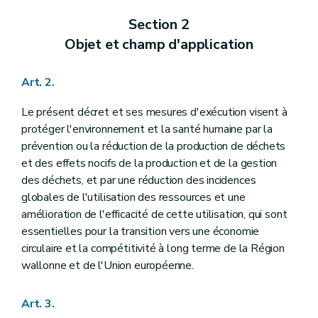
Art. 56
Art. 57
Section 2
Art. 58
Objet et champ d'application
Art. 59
Art. 60
Art. 61
Art. 2.
Art. 62
Sous-section 3
Déchets professionnels
Art. 63
Le présent décret et ses mesures d'exécution visent à
Sous-section 4
Huiles usagées
protéger l'environnement et la santé humaine par la
Art. 64
prévention ou la réduction de la production de déchets
Sous-section 5
Biodéchets
et des effets nocifs de la production et de la gestion
Art. 65
Art. 66
des déchets, et par une réduction des incidences
Sous-section 6
Sous-produits animaux
globales de l'utilisation des ressources et une
Art. 67
amélioration de l'efficacité de cette utilisation, qui sont
Art. 68
essentielles pour la transition vers une économie
Section 3
Dispositions particulières à certains opérateurs actifs en matière de prévention ou de gestion de déchets
Art. 69
circulaire et la compétitivité à long terme de la Région
Section 4
Dispositions particulières aux transferts de déchets
wallonne et de l'Union européenne.
Art. 70
Art. 71
Section 5
Registre et document de traçabilité
Art. 3.
Art. 72