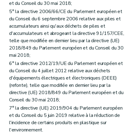
et du Conseil du 30 mai 2018;
Art. 42
Art. 43
5° la directive 2006/66/CE du Parlement européen et
Art. 44
du Conseil du 6 septembre 2006 relative aux piles et
Art. 45
accumulateurs ainsi qu'aux déchets de piles et
Section 5
Modalités de calcul visant à déterminer l'atteinte de certains des objectifs énoncés dans les sections 3 et 4
d'accumulateurs et abrogeant la directive 91/157/CEE,
Art. 46
Section 6
Responsabilité de la gestion des déchets
telle que modifiée en dernier lieu par la directive (UE)
Sous-section 1
Responsabilité matérielle
2018/849 du Parlement européen et du Conseil du 30
Art. 47
mai 2018;
Sous-section 2
Responsabilité financière
Art. 48
6° la directive 2012/19/UE du Parlement européen et
Chapitre 4
Dispositions particulières à certains types de déchets, à certains opérateurs actifs en matière de prévention ou de gestion de déchets, aux transferts de déchets, et au registre et documents de traçabilité en matière de déchets
du Conseil du 4 juillet 2012 relative aux déchets
Section 1
Habilitations générales au Gouvernement
d'équipements électriques et électroniques (DEEE)
Art. 49
(refonte), telle que modifiée en dernier lieu par la
Section 2
Dispositions particulières à certains types de déchets
Sous-section 1
Déchets dangereux
directive (UE) 2018/849 du Parlement européen et du
Art. 50
Conseil du 30 mai 2018;
Art. 51
7° la directive (UE) 2019/904 du Parlement européen
Art. 52
Sous-section 2
Déchets ménagers
et du Conseil du 5 juin 2019 relative à la réduction de
Art. 53
l'incidence de certains produits en plastique sur
Art. 54
l'environnement.
Art. 55