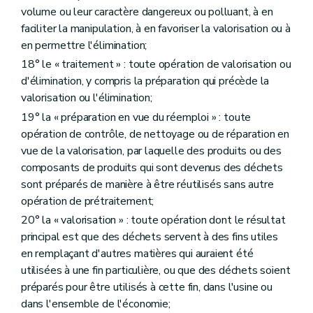
Art. 175
volume ou leur caractère dangereux ou polluant, à en
Art. 176
faciliter la manipulation, à en favoriser la valorisation ou à
Art. 177
en permettre l'élimination;
Art. 178
Art. 179
18° le « traitement » : toute opération de valorisation ou
Art. 180
d'élimination, y compris la préparation qui précède la
Art. 181
valorisation ou l'élimination;
Art. 182
Section 2
Dispositions particulières aux agréments en matière de responsabilité élargie des producteurs de produits
19° la « préparation en vue du réemploi » : toute
Sous-section 1
Contenu de la demande d'agrément en matière de responsabilité élargie des producteurs de produits
opération de contrôle, de nettoyage ou de réparation en
Art. 183
vue de la valorisation, par laquelle des produits ou des
Sous-section 2
Procédures
composants de produits qui sont devenus des déchets
Art. 184
Art. 185
sont préparés de manière à être réutilisés sans autre
Art. 186
opération de prétraitement;
Art. 187
20° la « valorisation » : toute opération dont le résultat
Art. 188
Art. 189
principal est que des déchets servent à des fins utiles
Art. 190
en remplaçant d'autres matières qui auraient été
Section 3
Dispositions particulières aux décisions d'approbation de plan stratégique individuel
utilisées à une fin particulière, ou que des déchets soient
Sous-section 1
Contenu de la demande d'approbation de plan stratégique individuel
préparés pour être utilisés à cette fin, dans l'usine ou
Art. 191
Sous-section 2
Procédures
dans l'ensemble de l'économie;