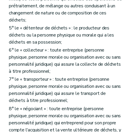
Art. 122
prétraitement, de mélange ou autres conduisant à un
Section 2
Définitions
changement de nature ou de composition de ces
Art. 123
déchets;
Section 3
Habilitations générales au Gouvernement
Art. 124
5° le « détenteur de déchets » : le producteur des
Art. 125
déchets ou la personne physique ou morale qui a les
Art. 126
déchets en sa possession;
Section 4
Producteurs de produits et modalités de délégation
Art. 127
6° le « collecteur » : toute entreprise (personne
Art. 128
physique, personne morale ou organisation avec ou sans
Art. 129
personnalité juridique) qui assure la collecte de déchets
Chapitre 2
Obligations principales
à titre professionnel;
Section 1
Obligation de gestion des déchets
Art. 130
7° le « transporteur » : toute entreprise (personne
Art. 131
physique, personne morale ou organisation avec ou sans
Section 2
Obligation de financement de la gestion des déchets et de certaines mesures de prévention des déchets
personnalité juridique) qui assure le transport de
Sous-section 1
Dispositions communes à tous les déchets soumis à l'obligation de financement de la gestion des déchets et de certaines mesures de prévention des déchets
Art. 132
déchets à titre professionnel;
Art. 133
8° le « négociant » : toute entreprise (personne
Art. 134
physique, personne morale ou organisation avec ou sans
Sous-section 2
Dispositions particulières au financement de la gestion des déchets ménagers et des mesures de prévention et de gestion en matière de déchets prises en charge par les entreprises d'économie sociale agréées en vertu de l'article 103
personnalité juridique) qui entreprend pour son propre
Art. 135
Section 3
Obligation d'information et de sensibilisation
compte l'acquisition et la vente ultérieure de déchets, y