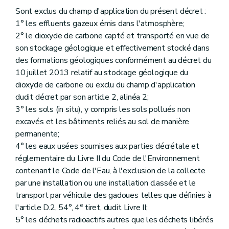
Art. 73
Sont exclus du champ d'application du présent décret :
Art. 74
1° les effluents gazeux émis dans l'atmosphère;
Art. 75
2° le dioxyde de carbone capté et transporté en vue de
Chapitre 5
Permis d'environnement et déclaration d'établissement de classe 3 en matière de déchets
Section 1
Dispositions générales
son stockage géologique et effectivement stocké dans
Art. 76
des formations géologiques conformément au décret du
Art. 77
10 juillet 2013 relatif au stockage géologique du
Section 2
Dispositions particulières aux installations d'incinération et de coincinération de déchets
Art. 78
dioxyde de carbone ou exclu du champ d'application
Section 3
Dispositions particulières aux centres d'enfouissement technique
dudit décret par son article 2, alinéa 2;
Art. 79
3° les sols (in situ), y compris les sols pollués non
Art. 80
excavés et les bâtiments reliés au sol de manière
Section 4
Dispositions particulières aux installations de gestion des déchets d'extraction
Art. 81
permanente;
Chapitre 6
Agréments et enregistrements
4° les eaux usées soumises aux parties décrétale et
Section 1
Dispositions générales
réglementaire du Livre II du Code de l'Environnement
Art. 82
contenant le Code de l'Eau, à l'exclusion de la collecte
Art. 83
Art. 84
par une installation ou une installation classée et le
Art. 85
transport par véhicule des gadoues telles que définies à
Art. 86
e
l'article D.2, 54°, 4
tiret, dudit Livre II;
Art. 87
5° les déchets radioactifs autres que les déchets libérés
Art. 88