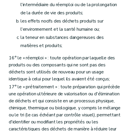
Art. 163
l'intermédiaire du réemploi ou de la prolongation
Sous-section 3
Egalité, non-discrimination, transparence et proportionnalité
Art. 164
de la durée de vie des produits;
Sous-section 4
Limitation artificielle de la concurrence
les effets nocifs des déchets produits sur
Art. 165
Sous-section 5
Conflits d'intérêt
l'environnement et la santé humaine ou;
Art. 166
la teneur en substances dangereuses des
Sous-section 6
Respect du droit environnemental, social et du travail
Art. 167
matières et produits;
Sous-section 7
Opérateurs économiques
Art. 168
16° le « réemploi » : toute opération par laquelle des
Sous-section 8
Principe forfaitaire
produits ou des composants qui ne sont pas des
Art. 169
déchets sont utilisés de nouveau pour un usage
Sous-section 9
Révision des prix
Art. 170
identique à celui pour lequel ils avaient été conçus;
Sous-section 10
Confidentialité
17° le « prétraitement » : toute préparation qui précède
Art. 171
une opération ultérieure de valorisation ou d'élimination
Section 6
Obligation renforcée en matière de plan stratégique
de déchets et qui consiste en un processus physique,
Art. 172
Section 7
Dispositions particulières en cas de pluralité d'organismes en matière de responsabilité élargie des producteurs de produits actifs dans le cadre d'un même régime de responsabilité élargie des producteurs de produits
chimique, thermique ou biologique, y compris le mélange
Art. 173
ou le tri (le cas échéant par contrôle visuel), permettant
Chapitre 5
Agréments en matière de responsabilité élargie des producteurs de produits et décisions d'approbation des plans stratégiques individuels
d'identifier ou modifiant les propriétés ou les
Section 1
Dispositions communes aux agréments en matière de responsabilité élargie des producteurs de produits et aux décisions d'approbation des plans stratégiques individuels
Art. 174
caractéristiques des déchets de manière à réduire leur