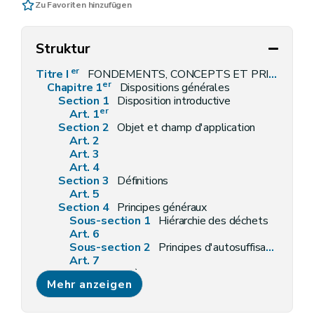
Zu Favoriten hinzufügen
Struktur
er
Titre I
FONDEMENTS, CONCEPTS ET PRINCIPES
er
Chapitre 1
Dispositions générales
Section 1
Disposition introductive
er
Art. 1
Section 2
Objet et champ d'application
Art. 2
Art. 3
Art. 4
Section 3
Définitions
Art. 5
Section 4
Principes généraux
Sous-section 1
Hiérarchie des déchets
Art. 6
Sous-section 2
Principes d'autosuffisance et de proximité
Art. 7
Section 5
Critères de qualification
Mehr anzeigen
Sous-section 1
Sous-produits
Art. 8