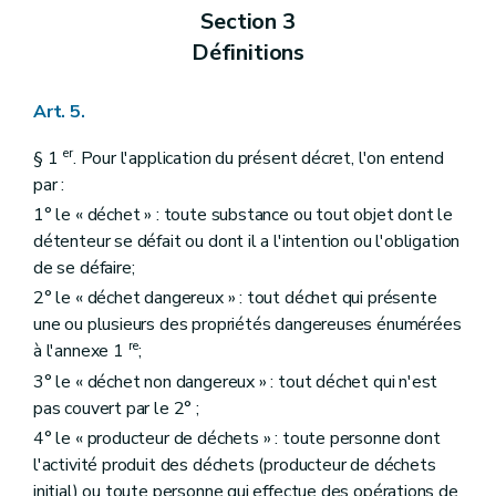
Sous-section 5
Dispositions particulières à l'agrément des activités de regroupement, de prétraitement et de valorisation des boues d'épuration ayant vocation à être valorisées en agriculture
Section 3
Art. 108
Définitions
Sous-section 6
Dispositions particulières à l'agrément des activités de gestion des sous-produits animaux
Art. 109
Sous-section 7
Dispositions particulières à l'agrément des activités d'analyses scientifiques pour compte de tiers en matière de déchets
Art. 5.
Art. 110
Section 3
Dispositions relatives aux enregistrements
er
Sous-section 1
Dispositions communes à tous les enregistrements
§ 1
. Pour l'application du présent décret, l'on entend
Art. 111
par :
Art. 112
1° le « déchet » : toute substance ou tout objet dont le
Art. 113
détenteur se défait ou dont il a l'intention ou l'obligation
Art. 114
Art. 115
de se défaire;
Art. 116
2° le « déchet dangereux » : tout déchet qui présente
Art. 117
une ou plusieurs des propriétés dangereuses énumérées
Sous-section 2
Dispositions particulières à l'enregistrement des activités de collecte, de négoce et de courtage, des activités de transport, des activités de regroupement, de prétraitement, de valorisation et d'élimination, en matière de déchets non dangereux
Art. 118
re
à l'annexe 1
;
Art. 119
3° le « déchet non dangereux » : tout déchet qui n'est
Sous-section 3
Dispositions particulières à l'enregistrement des activités de prélèvement d'échantillons en matière de déchets
pas couvert par le 2° ;
Art. 120
Titre 2
RESPONSABILITE ELARGIE DES PRODUCTEURS DE PRODUITS
4° le « producteur de déchets » : toute personne dont
Chapitre 1er
Dispositions introductives
l'activité produit des déchets (producteur de déchets
Section 1
Objectifs et champ d'application
initial) ou toute personne qui effectue des opérations de
Art. 121