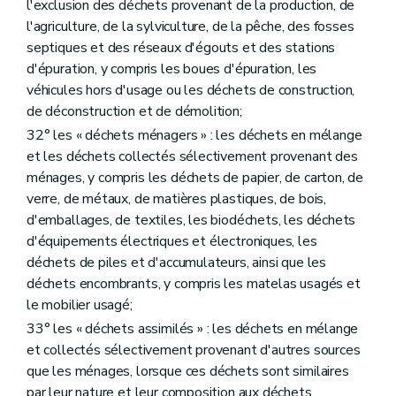
l'exclusion des déchets provenant de la production, de
Art. 265
l'agriculture, de la sylviculture, de la pêche, des fosses
Art. 266
Art. 267
septiques et des réseaux d'égouts et des stations
Section 5
Dispositions transitoires et entrée en vigueur
d'épuration, y compris les boues d'épuration, les
Art. 268
véhicules hors d'usage ou les déchets de construction,
Art. 269
de déconstruction et de démolition;
Art. 270
Art. 271
32° les « déchets ménagers » : les déchets en mélange
Annexe 1
et les déchets collectés sélectivement provenant des
Annexe 2
ménages, y compris les déchets de papier, de carton, de
Annexe 3
Annexe 4
verre, de métaux, de matières plastiques, de bois,
Annexe 5
d'emballages, de textiles, les biodéchets, les déchets
d'équipements électriques et électroniques, les
déchets de piles et d'accumulateurs, ainsi que les
déchets encombrants, y compris les matelas usagés et
le mobilier usagé;
33° les « déchets assimilés » : les déchets en mélange
et collectés sélectivement provenant d'autres sources
que les ménages, lorsque ces déchets sont similaires
par leur nature et leur composition aux déchets