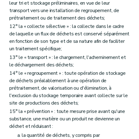
leur tri et stockage préliminaires, en vue de leur
Art. 151
Art. 152
transport vers une installation de regroupement, de
Art. 153
prétraitement ou de traitement des déchets;
Section 3
Obligation d'atteindre des objectifs chiffrés de collecte ou de valorisation, notamment de recyclage, ou de tendre vers des valeurs cibles de préparation en vue du réemploi ou de réemploi
12° la « collecte sélective » : la collecte dans le cadre
Art. 154
de laquelle un flux de déchets est conservé séparément
Section 4
Obligation de financement de la propreté publique
Art. 155
en fonction de son type et de sa nature afin de faciliter
Art. 156
un traitement spécifique;
Art. 157
13° le « transport » : le chargement, l'acheminement et
Chapitre 4
Dispositions particulières applicables aux organismes en matière de responsabilité élargie des producteurs de produits
Section 1
Dispositions introductives
le déchargement des déchets;
Art. 158
14° le « regroupement » : toute opération de stockage
Section 2
de déchets préalablement à une opération de
Obligations formelles
Art. 159
prétraitement, de valorisation ou d'élimination, à
Section 3
Obligations générales
l'exclusion du stockage temporaire avant collecte sur le
Art. 160
site de productions des déchets;
Section 4
Obligation de constitution d'une sûreté
Art. 161
15° la « prévention » : toute mesure prise avant qu'une
Section 5
Obligation en matière de gouvernance
substance, une matière ou un produit ne devienne un
Sous-section 1
Dispositions introductives
déchet et réduisant :
Art. 162
Sous-section 2
Mise en concurrence des opérateurs économiques
la quantité de déchets, y compris par