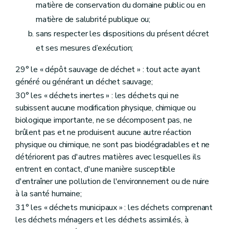
Art. 247
matière de conservation du domaine public ou en
Art. 248
matière de salubrité publique ou;
Art. 249
Art. 250
sans respecter les dispositions du présent décret
Art. 251
et ses mesures d’exécution;
Sous-section 2
Décret du 27 juin 1996 relatif aux déchets
Art. 252
29° le « dépôt sauvage de déchet » : tout acte ayant
Sous-section 3
Décret du 6 mai 1999 relatif à l'établissement, au recouvrement et au contentieux en matière de taxes régionales wallonnes
Art. 253
généré ou générant un déchet sauvage;
Sous-section 4
Décret fiscal du 22 mars 2007 favorisant la prévention et la valorisation des déchets en Région wallonne et portant modification du décret du 6 mai 1999 relatif à l'établissement, au recouvrement et au contentieux en matière de taxes régionales directes
30° les « déchets inertes » : les déchets qui ne
Art. 254
subissent aucune modification physique, chimique ou
Art. 255
Art. 256
biologique importante, ne se décomposent pas, ne
Art. 257
brûlent pas et ne produisent aucune autre réaction
Art. 258
physique ou chimique, ne sont pas biodégradables et ne
Art. 259
détériorent pas d'autres matières avec lesquelles ils
Art. 260
Art. 261
entrent en contact, d'une manière susceptible
Art. 262
d'entraîner une pollution de l'environnement ou de nuire
Sous-section 5
Décret du 6 novembre 2008 portant rationalisation de la fonction consultative
à la santé humaine;
Art. 263
Sous-section 6
Décret du 23 juin 2016 modifiant le Code de l'Environnement, le Code de l'Eau et divers décrets en matière de déchets et de permis d'environnement
31° les « déchets municipaux » : les déchets comprenant
Art. 264
les déchets ménagers et les déchets assimilés, à
er
Sous-section 7
Décret du 1
mars 2018 relatif à la gestion et à l'assainissement des sols