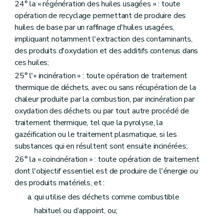
24° la « régénération des huiles usagées » : toute
Section 2
Références au droit européen
Art. 207
opération de recyclage permettant de produire des
Chapitre 3
Dispositions finales
huiles de base par un raffinage d'huiles usagées,
Section 1
Droits de dossier et frais administratifs
impliquant notamment l'extraction des contaminants,
Art. 208
des produits d'oxydation et des additifs contenus dans
Section 2
Indexation des droits de dossier, frais administratifs et redevances
Art. 209
ces huiles;
Section 3
Codification du droit des déchets
25° l'« incinération » : toute opération de traitement
Art. 210
thermique de déchets, avec ou sans récupération de la
Section 4
Dispositions modificatives et abrogatoires
er
Sous-section 1
Sous-section 1 - Livre I
du Code
chaleur produite par la combustion, par incinération par
Art. 211
oxydation des déchets ou par tout autre procédé de
Art. 212
traitement thermique, tel que la pyrolyse, la
Art. 213
gazéification ou le traitement plasmatique, si les
Art. 214
Art. 215
substances qui en résultent sont ensuite incinérées;
Art. 216
26° la « coincinération » : toute opération de traitement
Art. 217
dont l'objectif essentiel est de produire de l'énergie ou
Art. 218
Art. 219
des produits matériels, et :
Art. 220
qui utilise des déchets comme combustible
Art. 221
Art. 222
habituel ou d’appoint, ou;
Art. 223