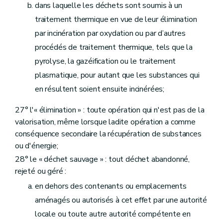
dans laquelle les déchets sont soumis à un
Art. 224
Art. 225
traitement thermique en vue de leur élimination
Art. 226
par incinération par oxydation ou par d’autres
Art. 227
Art. 228
procédés de traitement thermique, tels que la
Art. 229
pyrolyse, la gazéification ou le traitement
Art. 230
Art. 231
plasmatique, pour autant que les substances qui
Art. 232
en résultent soient ensuite incinérées;
Art. 233
Art. 234
27° l'« élimination » : toute opération qui n'est pas de la
Art. 235
Art. 236
valorisation, même lorsque ladite opération a comme
Art. 237
conséquence secondaire la récupération de substances
Art. 238
ou d'énergie;
Art. 239
28° le « déchet sauvage » : tout déchet abandonné,
Art. 240
Art. 241
rejeté ou géré :
Art. 242
en dehors des contenants ou emplacements
Art. 243
Art. 244
aménagés ou autorisés à cet effet par une autorité
Art. 245
locale ou toute autre autorité compétente en
Art. 246