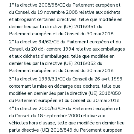
Art. 25
1° la directive 2008/98/CE du Parlement européen et
Sous-section 2
Dispositions particulières à certains types de produits en plastique
du Conseil du 19 novembre 2008 relative aux déchets
Art. 26
Art. 27
et abrogeant certaines directives, telle que modifiée en
Sous-section 3
Dispositions particulières aux publications sur support en plastique ou en papier et aux tickets de caisse sur support en papier
dernier lieu par la directive (UE) 2018/851 du
Art. 28
Parlement européen et du Conseil du 30 mai 2018;
Art. 29
2° la directive 94/62/CE du Parlement européen et du
Chapitre 3
Gestion des déchets et des matières
Section 1
Habilitations générales au Gouvernement
Conseil du 20 dé- cembre 1994 relative aux emballages
Art. 30
et aux déchets d'emballages, telle que modifiée en
Art. 31
dernier lieu par la directive (UE) 2018/852 du
Section 2
Dispositions générales
Art. 32
Parlement européen et du Conseil du 30 mai 2018;
Art. 33
3° la directive 1999/31/CE du Conseil du 26 avril 1999
Art. 34
concernant la mise en décharge des déchets, telle que
Art. 35
modifiée en dernier lieu par la directive (UE) 2018/850
Art. 36
Art. 37
du Parlement européen et du Conseil du 30 mai 2018;
Section 3
Dispositions particulières à la préparation en vue du réemploi et au recyclage
4° la directive 2000/53/CE du Parlement européen et
Art. 38
du Conseil du 18 septembre 2000 relative aux
Section 4
Dispositions particulières à l'élimination
Art. 39
véhicules hors d'usage, telle que modifiée en dernier lieu
Art. 40
par la directive (UE) 2018/849 du Parlement européen
Art. 41