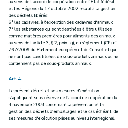
Art. 89
au sens de l'accord de coopération entre l'Etat fédéral
Art. 90
et les Régions du 17 octobre 2002 relatif à la gestion
Section 2
Dispositions relatives aux agréments
des déchets libérés;
Sous-section 1
Dispositions communes à tous les agréments
6° les cadavres, à l'exception des cadavres d'animaux;
Art. 91
Art. 92
7° les substances qui sont destinées à être utilisées
Art. 93
comme matières premières pour aliments des animaux
Art. 94
au sens de l'article 3, § 2, point g), du règlement (CE) n°
Art. 95
Art. 96
767/2009 du Parlement européen et du Conseil et qui
Art. 97
ne sont pas constituées de sous-produits animaux ou ne
Art. 98
contiennent pas de sous-produits animaux.
Art. 99
Sous-section 2
Dispositions particulières à l'agrément des activités de collecte, de négoce et de courtage, des activités de transport, et des activités de regroupement, de prétraitement, de valorisation et d'élimination, en matière de déchets dangereux
Art. 100
Art. 4.
Art. 101
Art. 102
Le présent décret et ses mesures d'exécution
Sous-section 3
Dispositions particulières à l'agrément des activités des entreprises d'économie sociale souhaitant être reconnue service d'intérêt économique général
s'appliquent sous réserve de l'accord de coopération du
Art. 103
Sous-section 4
Dispositions particulières à l'agrément des activités de recyclage et de remblayage de certains types de déchets non dangereux
4 novembre 2008 concernant la prévention et la
Art. 104
gestion des déchets d'emballages et le cas échéant, de
Art. 105
ses mesures d'exécution prises au niveau interrégional.
Art. 106
Art. 107