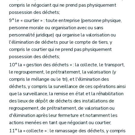
Art. 136
compris le négociant qui ne prend pas physiquement
Section 4
Obligation de rapportage
possession des déchets;
Art. 137
Art. 138
9° le « courtier » : toute entreprise (personne physique,
Art. 139
personne morale ou organisation avec ou sans
Section 5
Obligation de réalisation d'un plan stratégique et de plans annuels d'exécution y relatifs
personnalité juridique) qui organise la valorisation ou
Sous-section 1
Plan stratégique
l'élimination de déchets pour le compte de tiers, y
Art. 140
Art. 141
compris le courtier qui ne prend pas physiquement
Sous-section 2
Exécution et suivi administratif du plan stratégique
possession des déchets;
Art. 142
10° la « gestion des déchets » : la collecte, le transport,
Art. 143
Chapitre 3
Obligations activables par le Gouvernement
le regroupement, le prétraitement, la valorisation (y
Section 1
Obligation de reprise
compris le mélange ou le tri), et l'élimination des
Sous-section 1
Dispositions particulières aux déchets ménagers
déchets, y compris la surveillance de ces opérations ainsi
Art. 144
que la surveillance, la remise en état et la réhabilitation
Art. 145
Art. 146
des lieux de dépôt de déchets des installations de
Art. 147
regroupement, de prétraitement, de valorisation ou
Art. 148
d'élimination après leur fermeture et notamment les
Art. 149
Sous-section 2
Dispositions particulières aux déchets assimilés et aux déchets d'origine industrielle
actions menées en tant que négociant ou courtier;
Art. 150
11° la « collecte » : le ramassage des déchets, y compris
Section 2
Obligation de prévention en matière de déchets