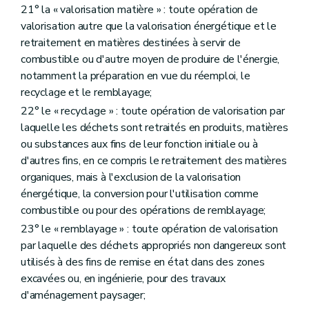
Art. 192
21° la « valorisation matière » : toute opération de
Art. 193
valorisation autre que la valorisation énergétique et le
Art. 194
Art. 195
retraitement en matières destinées à servir de
Art. 196
combustible ou d'autre moyen de produire de l'énergie,
Art. 197
notamment la préparation en vue du réemploi, le
Titre 3
DISPOSITIONS DIVERSES
er
recyclage et le remblayage;
Chapitre 1
Dispositions administratives et pénales
Section 1
Mesures de remise en état et mesures de sécurité
22° le « recyclage » : toute opération de valorisation par
Art. 198
laquelle les déchets sont retraités en produits, matières
Section 2
Commission d'agrément en matière de déchets
ou substances aux fins de leur fonction initiale ou à
Art. 199
Section 3
Commission d'avis sur les recours administratifs en matière de responsabilité élargie des producteurs de produits
d'autres fins, en ce compris le retraitement des matières
Art. 200
organiques, mais à l'exclusion de la valorisation
Section 4
Dispositions administratives communes
énergétique, la conversion pour l'utilisation comme
Art. 201
Art. 202
combustible ou pour des opérations de remblayage;
Art. 203
23° le « remblayage » : toute opération de valorisation
Section 5
Dispositions pénales
par laquelle des déchets appropriés non dangereux sont
Art. 204
utilisés à des fins de remise en état dans des zones
Art. 205
Chapitre 2
Dispositions relatives à la transposition et à l'exécution de dispositions résultant de traités internationaux
excavées ou, en ingénierie, pour des travaux
Section 1
Notification et communication des données
d'aménagement paysager;
Art. 206