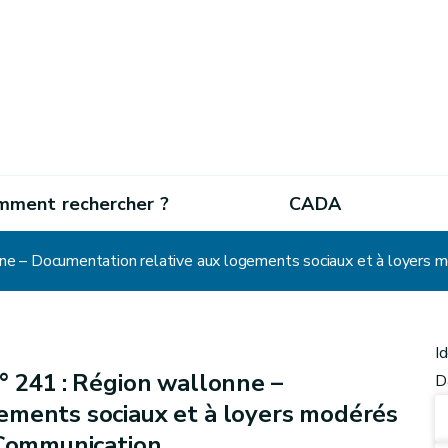
mment rechercher ?
CADA
I
° 241 : Région wallonne –
D
ements sociaux et à loyers modérés
 Communication