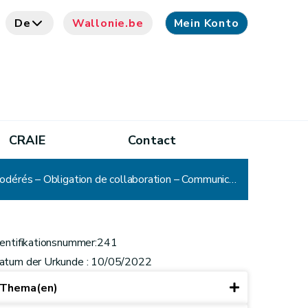
De
Wallonie.be
Mein Konto
CRAIE
Contact
CADA - Décision n° 241 : Région wallonne – Documentation relative aux logements sociaux et à loyers modérés – Obligation de collaboration – Communication
dentifikationsnummer:241
atum der Urkunde : 10/05/2022
Thema(en)