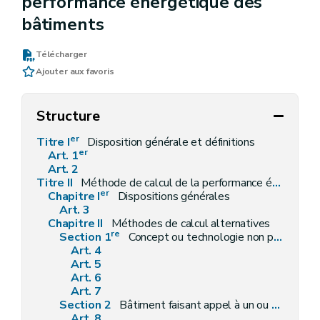
performance énergétique des
bâtiments
Télécharger
Ajouter aux favoris
Structure
er
Titre I
Disposition générale et définitions
er
Art. 1
Art. 2
Titre II
Méthode de calcul de la performance énergétique des bâtiments
er
Chapitre I
Dispositions générales
Art. 3
Chapitre II
Méthodes de calcul alternatives
re
Section 1
Concept ou technologie non pris en compte dans la méthode de calcul
Art. 4
Art. 5
Art. 6
Art. 7
Section 2
Bâtiment faisant appel à un ou plusieurs concepts constructifs ou technologies non pris en compte par la méthode de calcul
Art. 8