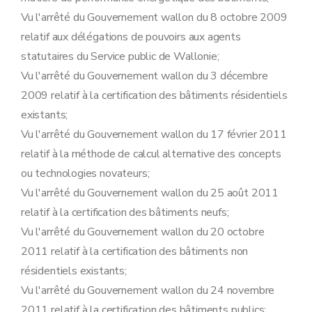
Art. 38
Vu l'arrêté du Gouvernement wallon du 8 octobre 2009
Art. 39
Art. 40
relatif aux délégations de pouvoirs aux agents
Section 3
Rapport partiel
statutaires du Service public de Wallonie;
Art. 41
Vu l'arrêté du Gouvernement wallon du 3 décembre
Art. 42
Section 4
Validité et renouvellement
2009 relatif à la certification des bâtiments résidentiels
Art. 43
existants;
Art. 44
Section 5
Utilisation des données
Vu l'arrêté du Gouvernement wallon du 17 février 2011
Art. 45
relatif à la méthode de calcul alternative des concepts
Art. 46
Chapitre II
Obligations de disposer d'un certificat PEB
ou technologies novateurs;
re
Section 1
Certificat PEB provisoire
Vu l'arrêté du Gouvernement wallon du 25 août 2011
Art. 47
Section 2
Publicité en vue de la vente ou de la location
relatif à la certification des bâtiments neufs;
Art. 48
Vu l'arrêté du Gouvernement wallon du 20 octobre
Art. 49
Section 3
Affichage des certificats
2011 relatif à la certification des bâtiments non
Art. 50
résidentiels existants;
Art. 51
Art. 52
Vu l'arrêté du Gouvernement wallon du 24 novembre
Section 4
Disposition particulière et exceptions à l'obligation de disposer d'un certificat PEB
2011 relatif à la certification des bâtiments publics;