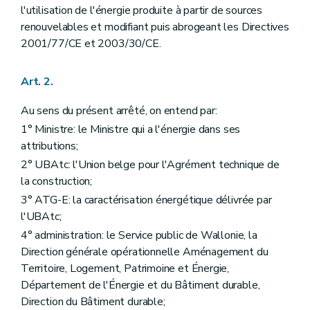
Chapitre IV
Système de contrôle indépendant et mesures de surveillance administrative
l'utilisation de l'énergie produite à partir de sources
Art. 78
Art. 79
renouvelables et modifiant puis abrogeant les Directives
Art.
79/1
2001/77/CE et 2003/30/CE.
Art. 80
Art. 81
Chapitre V
Sanctions des acteurs agréés
Art. 2.
Art. 82
Art. 83
Au sens du présent arrêté, on entend par:
Chapitre VI
Sanctions des centres de formation agréés
1° Ministre: le Ministre qui a l'énergie dans ses
Art. 84
Art. 85
attributions;
Titre VI
Manquements et amendes administratifs
2° UBAtc: l'Union belge pour l'Agrément technique de
Art. 86
la construction;
Art. 87
Art. 87
3° ATG-E: la caractérisation énergétique délivrée par
Art. 88
l'UBAtc;
Art. 89
4° administration: le Service public de Wallonie, la
Titre VI
Manquements et amendes administratifs
Art. 86
Direction générale opérationnelle Aménagement du
Art. 87
Territoire, Logement, Patrimoine et Énergie,
Art. 88
Département de l'Énergie et du Bâtiment durable,
Art. 89
Direction du Bâtiment durable;
Titre VII
Dispositions transitoires, modificatives, abrogatoires et finales