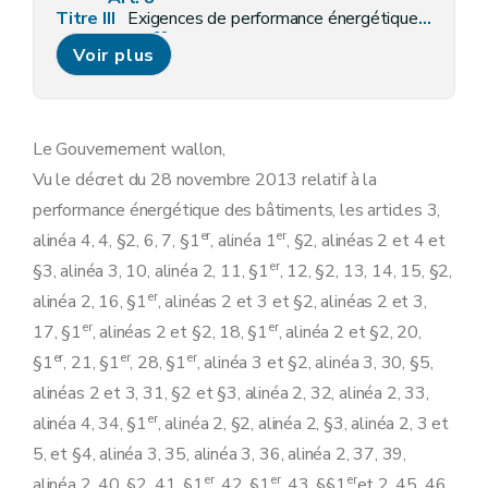
Titre III
Exigences de performance énergétique des bâtiments
er
Chapitre I
Champ d'application
Voir plus
Art. 9
Chapitre II
Exigences minimales de performance énergétique
re
Section 1
Construction et reconstruction
Art. 10
Art.
10/1
Le Gouvernement wallon,
Art.
10/2
Vu le décret du 28 novembre 2013 relatif à la
Art. 11
Art. 12
performance énergétique des bâtiments, les articles 3,
Art. 13
er
er
alinéa 4, 4, §2, 6, 7, §1
, alinéa 1
, §2, alinéas 2 et 4 et
Art. 14
Section 2
Rénovation importante
er
§3, alinéa 3, 10, alinéa 2, 11, §1
, 12, §2, 13, 14, 15, §2,
Art. 15
er
alinéa 2, 16, §1
, alinéas 2 et 3 et §2, alinéas 2 et 3,
Art. 16
Section 3
Rénovation simple
er
er
17, §1
, alinéas 2 et §2, 18, §1
, alinéa 2 et §2, 20,
Art. 17
er
er
er
§1
, 21, §1
, 28, §1
, alinéa 3 et §2, alinéa 3, 30, §5,
Art. 18
Section 4
Changement de destination
alinéas 2 et 3, 31, §2 et §3, alinéa 2, 32, alinéa 2, 33,
Art. 19
er
alinéa 4, 34, §1
, alinéa 2, §2, alinéa 2, §3, alinéa 2, 3 et
Section
5
(Systèmes
Art.
19/1
5, et §4, alinéa 3, 35, alinéa 3, 36, alinéa 2, 37, 39,
Art.
19/2
er
er
er
alinéa 2, 40, §2, 41, §1
, 42, §1
, 43, §§1
et 2, 45, 46,