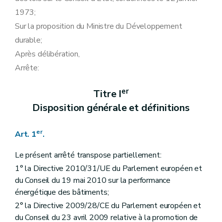
Art. 65
1973;
Section 2
Autres agréments
re
Sous-section 1
Composition du dossier de demande
Sur la proposition du Ministre du Développement
Art. 66
durable;
Sous-section 2
Instruction des demandes et décision
Art. 67
Après délibération,
Art. 68
Arrête:
Section 3
Dispositions communes
Art. 69
Chapitre III
Formation par des centres agréés
er
Titre I
re
Section 1
Dispositions générales
Disposition générale et définitions
Art. 70
Art. 71
Art. 72
er
Art. 1
.
Art. 73
Section 2
Agrément des centres
Le présent arrêté transpose partiellement:
re
Sous-section 1
Conditions d'agrément
Art. 74
1° la Directive 2010/31/UE du Parlement européen et
Art. 74
du Conseil du 19 mai 2010 sur la performance
Sous-section 2
Procédure d'agrément
énergétique des bâtiments;
Art. 75
Art. 76
2° la Directive 2009/28/CE du Parlement européen et
Art. 77
du Conseil du 23 avril 2009 relative à la promotion de