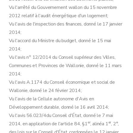
Art. 53
Chapitre III
Statuts et missions des certificateurs PEB
Vu l'arrêté du Gouvernement wallon du 15 novembre
Art. 54
2012 relatif à l'audit énergétique d'un logement;
Art. 55
Titre V
Agréments
Vu l'avis de l'inspection des finances, donné le 17 janvier
er
Chapitre I
Conditions d'agrément
2014;
re
Section 1
Conditions relatives aux formations
re
Sous-section 1
Formation des responsables PEB
Vu l'accord du Ministre du budget, donné le 15 mai
Art. 56
2014;
Sous-section 2
Formation de certificateur PEB
o
Vu l'avis n
12/2014 du Conseil supérieur des Villes,
Art. 57
Section 2
Conditions relatives aux examens
Communes et Provinces de Wallonie, donné le 11 mars
Art. 58
2014;
Section 3
Autres conditions
Art. 59
Vu l'avis A.1174 du Conseil économique et social de
Art. 60
Wallonie, donné le 24 février 2014;
Chapitre II
Procédure d'agrément
re
Section 1
Procédure d'agrément nécessitant le suivi d'une formation et la réussite d'un examen
Vu l'avis de la Cellule autonome d'Avis en
re
Sous-section 1
Composition du dossier de demande
Développement durable, donné le 16 avril 2014;
Art. 61
Art. 62
Vu l'avis 56.023/4du Conseil d'État, donné le 7 mai
Art. 63
er
er
2014, en application de l'article 84, §1
, alinéa 1
, 2°,
Sous-section 2
Instruction des demandes et décision
Art. 64
des lois sur le Conseil d'État, cordonnées le 12 janvier