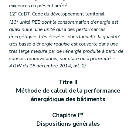
Annexe A1
exigences du présent arrêté;
Annexe A2
12° CoDT: Code du développement territorial;
Annexe A3
(13° unité PEB dont la consommation d'énergie est
Annexe B1
Annexe B2
quasi nulle: une unité qui a des performances
Annexe C1
énergétiques très élevées, dans laquelle la quantité
Annexe C2
très basse d'énergie requise est couverte dans une
Annexe C3
Annexe C4
très large mesure par de l'énergie produite à partir de
Annexe D
sources renouvelables, sur place ou à proximité. -
Annexe E
AGW du 18 décembre 2014, art. 2)
Titre II
Méthode de calcul de la performance
énergétique des bâtiments
er
Chapitre I
Dispositions générales