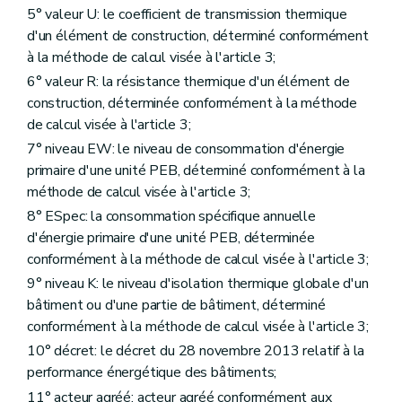
er
Chapitre I
Dispositions transitoires
5° valeur U: le coefficient de transmission thermique
Art. 90
d'un élément de construction, déterminé conformément
Art. 91
à la méthode de calcul visée à l'article 3;
Art. 92
Art. 93
6° valeur R: la résistance thermique d'un élément de
Art. 94
construction, déterminée conformément à la méthode
Art. 95
de calcul visée à l'article 3;
Art.
95/1
Chapitre II
Dispositions modificatives
7° niveau EW: le niveau de consommation d'énergie
Art. 96
primaire d'une unité PEB, déterminé conformément à la
Art. 97
méthode de calcul visée à l'article 3;
Chapitre III
Disposition abrogatoire
Art. 98
8° ESpec: la consommation spécifique annuelle
Chapitre IV
Dispositions finales
d'énergie primaire d'une unité PEB, déterminée
Art. 99
conformément à la méthode de calcul visée à l'article 3;
Art. 100
Art.
100/1
9° niveau K: le niveau d'isolation thermique globale d'un
Art. 101
bâtiment ou d'une partie de bâtiment, déterminé
Titre VII
Dispositions transitoires, modificatives, abrogatoires et finales
conformément à la méthode de calcul visée à l'article 3;
Chapitre II
Dispositions modificatives
Art. 96
10° décret: le décret du 28 novembre 2013 relatif à la
Art. 97
performance énergétique des bâtiments;
Chapitre III
Disposition abrogatoire
11° acteur agréé: acteur agréé conformément aux
Art. 98