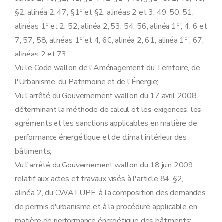
Chapitre III
Documents procéduraux relatifs aux exigences PEB
er
§2, alinéa 2, 47, §1
Art. 20
et §2, alinéas 2 et 3, 49, 50, 51,
Art. 21
er
er
alinéas 1
et 2, 52, alinéa 2, 53, 54, 56, alinéa 1
, 4, 6 et
Art. 22
er
er
7, 57, 58, alinéas 1
et 4, 60, alinéa 2, 61, alinéa 1
, 67,
Art. 23
Art. 24
alinéas 2 et 73;
Art. 25
Vu le Code wallon de l'Aménagement du Territoire, de
Art. 26
Art. 27
l'Urbanisme, du Patrimoine et de l'Énergie;
Art. 28
Vu l'arrêté du Gouvernement wallon du 17 avril 2008
Chapitre IV
Procédures PEB
Art. 29
déterminant la méthode de calcul et les exigences, les
Art. 30
agréments et les sanctions applicables en matière de
Titre IV
Certificats de performance énergétique des bâtiments
er
Chapitre I
Régime de la certification
performance énergétique et de climat intérieur des
re
Section 1
Catégories de certificats PEB
bâtiments;
Art. 31
Art. 32
Vu l'arrêté du Gouvernement wallon du 18 juin 2009
Art. 33
relatif aux actes et travaux visés à l'article 84, §2,
Art. 34
Art. 35
alinéa 2, du CWATUPE, à la composition des demandes
Section 2
Contenu des certificats PEB
de permis d'urbanisme et à la procédure applicable en
Art. 36
Art. 37
matière de performance énergétique des bâtiments;