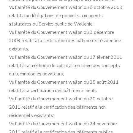
Art. 38
Vu l'arrêté du Gouvernement wallon du 8 octobre 2009
Art. 39
Art. 40
relatif aux délégations de pouvoirs aux agents
Section 3
Rapport partiel
statutaires du Service public de Wallonie;
Art. 41
Vu l'arrêté du Gouvernement wallon du 3 décembre
Art. 42
Section 4
Validité et renouvellement
2009 relatif à la certification des bâtiments résidentiels
Art. 43
existants;
Art. 44
Section 5
Utilisation des données
Vu l'arrêté du Gouvernement wallon du 17 février 2011
Art. 45
relatif à la méthode de calcul alternative des concepts
Art. 46
Chapitre II
Obligations de disposer d'un certificat PEB
ou technologies novateurs;
re
Section 1
Certificat PEB provisoire
Vu l'arrêté du Gouvernement wallon du 25 août 2011
Art. 47
Section 2
Publicité en vue de la vente ou de la location
relatif à la certification des bâtiments neufs;
Art. 48
Vu l'arrêté du Gouvernement wallon du 20 octobre
Art. 49
Section 3
Affichage des certificats
2011 relatif à la certification des bâtiments non
Art. 50
résidentiels existants;
Art. 51
Art. 52
Vu l'arrêté du Gouvernement wallon du 24 novembre
Section 4
Disposition particulière et exceptions à l'obligation de disposer d'un certificat PEB
2011 relatif à la certification des bâtiments publics;