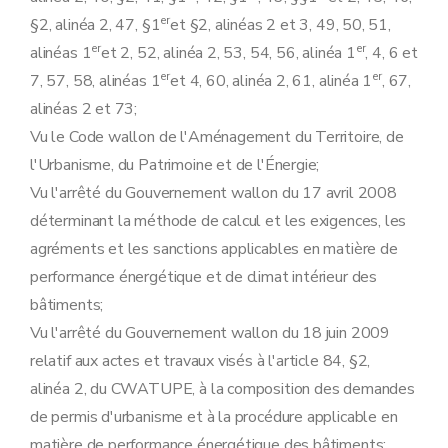
Chapitre III
Documents procéduraux relatifs aux exigences PEB
er
§2, alinéa 2, 47, §1
Art. 20
et §2, alinéas 2 et 3, 49, 50, 51,
Art. 21
er
er
alinéas 1
et 2, 52, alinéa 2, 53, 54, 56, alinéa 1
, 4, 6 et
Art. 22
er
er
7, 57, 58, alinéas 1
et 4, 60, alinéa 2, 61, alinéa 1
, 67,
Art. 23
Art. 24
alinéas 2 et 73;
Art. 25
Vu le Code wallon de l'Aménagement du Territoire, de
Art. 26
Art. 27
l'Urbanisme, du Patrimoine et de l'Énergie;
Art. 28
Vu l'arrêté du Gouvernement wallon du 17 avril 2008
Chapitre IV
Procédures PEB
Art. 29
déterminant la méthode de calcul et les exigences, les
Art. 30
agréments et les sanctions applicables en matière de
Titre IV
Certificats de performance énergétique des bâtiments
er
Chapitre I
Régime de la certification
performance énergétique et de climat intérieur des
re
Section 1
Catégories de certificats PEB
bâtiments;
Art. 31
Art. 32
Vu l'arrêté du Gouvernement wallon du 18 juin 2009
Art. 33
relatif aux actes et travaux visés à l'article 84, §2,
Art. 34
Art. 35
alinéa 2, du CWATUPE, à la composition des demandes
Section 2
Contenu des certificats PEB
de permis d'urbanisme et à la procédure applicable en
Art. 36
Art. 37
matière de performance énergétique des bâtiments;