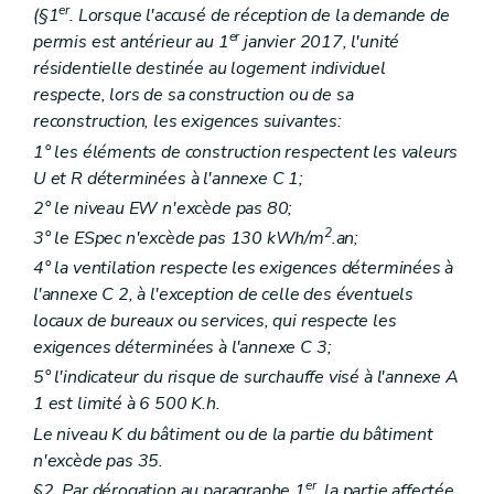
er
(§1
. Lorsque l'accusé de réception de la demande de
er
permis est antérieur au 1
janvier 2017, l'unité
résidentielle destinée au logement individuel
respecte, lors de sa construction ou de sa
reconstruction, les exigences suivantes:
1° les éléments de construction respectent les valeurs
U et R déterminées à l'annexe C 1;
2° le niveau EW n'excède pas 80;
2
3° le ESpec n'excède pas 130 kWh/m
.an;
4° la ventilation respecte les exigences déterminées à
l'annexe C 2, à l'exception de celle des éventuels
locaux de bureaux ou services, qui respecte les
exigences déterminées à l'annexe C 3;
5° l'indicateur du risque de surchauffe visé à l'annexe A
1 est limité à 6 500 K.h.
Le niveau K du bâtiment ou de la partie du bâtiment
n'excède pas 35.
er
§2. Par dérogation au paragraphe 1
, la partie affectée