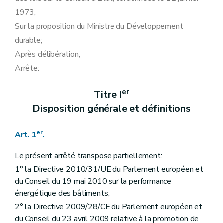
Art. 65
1973;
Section 2
Autres agréments
re
Sous-section 1
Composition du dossier de demande
Sur la proposition du Ministre du Développement
Art. 66
durable;
Sous-section 2
Instruction des demandes et décision
Art. 67
Après délibération,
Art. 68
Arrête:
Section 3
Dispositions communes
Art. 69
Chapitre III
Formation par des centres agréés
er
Titre I
re
Section 1
Dispositions générales
Disposition générale et définitions
Art. 70
Art. 71
Art. 72
er
Art. 1
.
Art. 73
Section 2
Agrément des centres
Le présent arrêté transpose partiellement:
re
Sous-section 1
Conditions d'agrément
Art. 74
1° la Directive 2010/31/UE du Parlement européen et
Sous-section 2
Procédure d'agrément
du Conseil du 19 mai 2010 sur la performance
Art. 75
énergétique des bâtiments;
Art. 76
Art. 77
2° la Directive 2009/28/CE du Parlement européen et
Chapitre IV
Système de contrôle indépendant et mesures de surveillance administrative
du Conseil du 23 avril 2009 relative à la promotion de