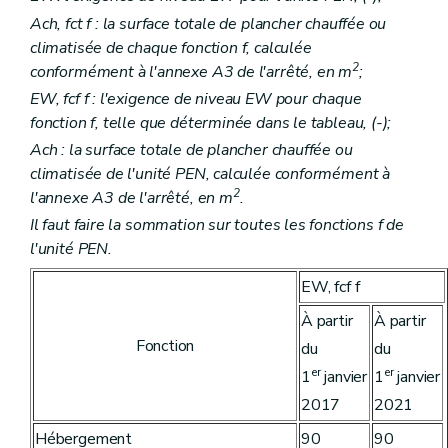
Ach, fct f : la surface totale de plancher chauffée ou
climatisée de chaque fonction f, calculée
2
conformément à l'annexe A3 de l'arrêté, en m
;
EW, fcf f : l'exigence de niveau EW pour chaque
fonction f, telle que déterminée dans le tableau, (-);
Ach : la surface totale de plancher chauffée ou
climatisée de l'unité PEN, calculée conformément à
2
l'annexe A3 de l'arrêté, en m
.
Il faut faire la sommation sur toutes les fonctions f de
l'unité PEN.
EW, fcf f
À partir
À partir
Fonction
du
du
er
er
1
janvier
1
janvier
2017
2021
Hébergement
90
90