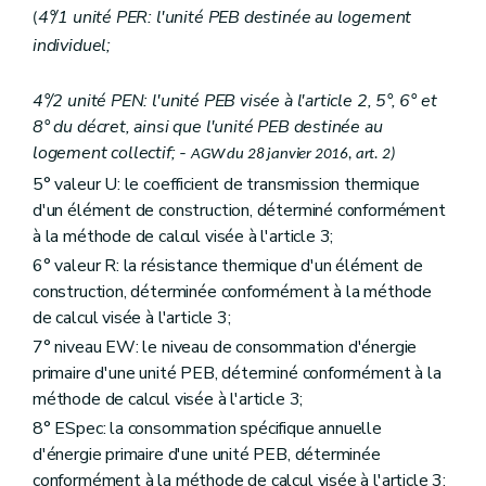
Art.
95/1
4°/1 unité PER: l'unité PEB destinée au logement
(
Chapitre II
Dispositions modificatives
individuel;
Art. 96
Art. 97
Chapitre III
Disposition abrogatoire
4°/2 unité PEN: l'unité PEB visée à l'article 2, 5°, 6° et
Art. 98
8° du décret, ainsi que l'unité PEB destinée au
Chapitre IV
Dispositions finales
logement collectif; -
Art. 99
AGW du 28 janvier 2016, art. 2)
Art. 100
5° valeur U: le coefficient de transmission thermique
Art.
100/1
d'un élément de construction, déterminé conformément
Art. 101
Annexe A1
à la méthode de calcul visée à l'article 3;
Annexe A2
6° valeur R: la résistance thermique d'un élément de
Annexe A3
construction, déterminée conformément à la méthode
Annexe B1
Annexe B2
de calcul visée à l'article 3;
Annexe C1
7° niveau EW: le niveau de consommation d'énergie
Annexe C2
primaire d'une unité PEB, déterminé conformément à la
Annexe C3
méthode de calcul visée à l'article 3;
Annexe C4
Annexe D
8° ESpec: la consommation spécifique annuelle
Annexe E
d'énergie primaire d'une unité PEB, déterminée
conformément à la méthode de calcul visée à l'article 3;