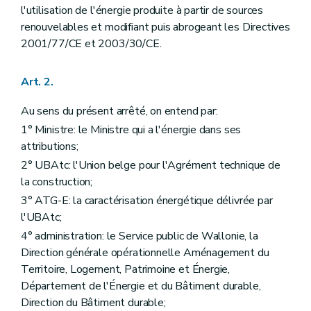
Art. 78
l'utilisation de l'énergie produite à partir de sources
Art. 79
Art.
79/1
renouvelables et modifiant puis abrogeant les Directives
Art. 80
2001/77/CE et 2003/30/CE.
Art. 81
Chapitre V
Sanctions des acteurs agréés
Art. 82
Art. 2.
Art. 83
Chapitre VI
Sanctions des centres de formation agréés
Au sens du présent arrêté, on entend par:
Art. 84
1° Ministre: le Ministre qui a l'énergie dans ses
Art. 85
Titre VI
Manquements et amendes administratifs
attributions;
Art. 86
2° UBAtc: l'Union belge pour l'Agrément technique de
Art. 87
la construction;
Art. 88
Art. 89
3° ATG-E: la caractérisation énergétique délivrée par
Titre VII
Dispositions transitoires, modificatives, abrogatoires et finales
l'UBAtc;
er
Chapitre I
Dispositions transitoires
4° administration: le Service public de Wallonie, la
Art. 90
Art. 91
Direction générale opérationnelle Aménagement du
Art. 92
Territoire, Logement, Patrimoine et Énergie,
Art. 93
Département de l'Énergie et du Bâtiment durable,
Art. 94
Direction du Bâtiment durable;
Art. 95