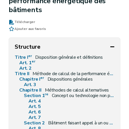
performance énergétique des
bâtiments
Télécharger
Ajouter aux favoris
Structure
er
Titre I
Disposition générale et définitions
er
Art. 1
Art. 2
Titre II
Méthode de calcul de la performance énergétique des bâtiments
er
Chapitre I
Dispositions générales
Art. 3
Chapitre II
Méthodes de calcul alternatives
re
Section 1
Concept ou technologie non pris en compte dans la méthode de calcul
Art. 4
Art. 5
Art. 6
Art. 7
Section 2
Bâtiment faisant appel à un ou plusieurs concepts constructifs ou technologies non pris en compte par la méthode de calcul
Art. 8