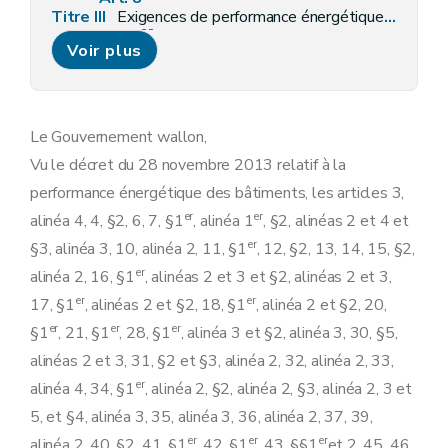
Titre III
Exigences de performance énergétique des bâtiments
er
Chapitre I
Champ d'application
Voir plus
Art. 9
Chapitre II
Exigences minimales de performance énergétique
re
Section 1
Construction et reconstruction
Art. 10
Art.
10/1
Le Gouvernement wallon,
Art.
10/2
Vu le décret du 28 novembre 2013 relatif à la
Art. 11
Art. 12
performance énergétique des bâtiments, les articles 3,
Art. 13
er
er
alinéa 4, 4, §2, 6, 7, §1
, alinéa 1
, §2, alinéas 2 et 4 et
Art. 14
Section 2
Rénovation importante
er
§3, alinéa 3, 10, alinéa 2, 11, §1
, 12, §2, 13, 14, 15, §2,
Art. 15
er
alinéa 2, 16, §1
, alinéas 2 et 3 et §2, alinéas 2 et 3,
Art. 16
Section 3
Rénovation simple
er
er
17, §1
, alinéas 2 et §2, 18, §1
, alinéa 2 et §2, 20,
Art. 17
er
er
er
§1
, 21, §1
, 28, §1
, alinéa 3 et §2, alinéa 3, 30, §5,
Art. 18
Section 4
Changement de destination
alinéas 2 et 3, 31, §2 et §3, alinéa 2, 32, alinéa 2, 33,
Art. 19
er
alinéa 4, 34, §1
, alinéa 2, §2, alinéa 2, §3, alinéa 2, 3 et
Section
5
(Systèmes
Art.
19/1
5, et §4, alinéa 3, 35, alinéa 3, 36, alinéa 2, 37, 39,
Art.
19/2
er
er
er
alinéa 2, 40, §2, 41, §1
, 42, §1
, 43, §§1
et 2, 45, 46,