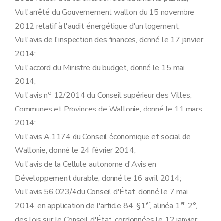
Art. 53
Chapitre III
Statuts et missions des certificateurs PEB
Vu l'arrêté du Gouvernement wallon du 15 novembre
Art. 54
2012 relatif à l'audit énergétique d'un logement;
Art. 55
Titre V
Agréments
Vu l'avis de l'inspection des finances, donné le 17 janvier
er
Chapitre I
Conditions d'agrément
2014;
re
Section 1
Conditions relatives aux formations
re
Sous-section 1
Formation des responsables PEB
Vu l'accord du Ministre du budget, donné le 15 mai
Art. 56
2014;
Sous-section 2
Formation de certificateur PEB
o
Vu l'avis n
12/2014 du Conseil supérieur des Villes,
Art. 57
Section 2
Conditions relatives aux examens
Communes et Provinces de Wallonie, donné le 11 mars
Art. 58
2014;
Section 3
Autres conditions
Art. 59
Vu l'avis A.1174 du Conseil économique et social de
Art. 60
Wallonie, donné le 24 février 2014;
Chapitre II
Procédure d'agrément
re
Section 1
Procédure d'agrément nécessitant le suivi d'une formation et la réussite d'un examen
Vu l'avis de la Cellule autonome d'Avis en
re
Sous-section 1
Composition du dossier de demande
Développement durable, donné le 16 avril 2014;
Art. 61
Art. 62
Vu l'avis 56.023/4du Conseil d'État, donné le 7 mai
Art. 63
er
er
2014, en application de l'article 84, §1
, alinéa 1
, 2°,
Sous-section 2
Instruction des demandes et décision
Art. 64
des lois sur le Conseil d'État, cordonnées le 12 janvier