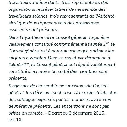
Art. 218/5
travailleurs indépendants, trois représentants des
Section 5
Subventionnement
organisations représentatives de l'ensemble des
Art. 218/6
travailleurs salariés, trois représentants de l'Autorité
Art. 218/7
ainsi que deux représentants des organismes
Art. 218/8
Art. 218/9
assureurs sont présents.
Art. 218/10
Dans l'hypothèse où le Conseil général n'a pu être
Art. 218/11
er
valablement constitué conformément à l'alinéa 1
, le
Section 6
Évaluation Contrôle - Sanctions
Art. 218/12
Conseil général est à nouveau convoqué endéans les
Art. 218/13
six jours ouvrables. Dans ce cas et par dérogation à
Art. 218/14
er
l'alinéa 1
, le Conseil général est réputé valablement
Art. 218/15
constitué si au moins la moitié des membres sont
Art. 218/16
Art. 218/17
présents.
Art. 218/18
S'agissant de l'ensemble des missions du Conseil
Chapitre III
Fédérations de centres de planning familial
général, les décisions sont prises à la majorité absolue
Art. 218/19
Chapitre IV
Dispositions transitoires
des suffrages exprimés par les membres ayant voix
Art. 218/20
délibérative présents. Les abstentions ne sont pas
Art. 218/21
prises en compte.
– Décret du 3 décembre 2015,
Art. 218/22
Titre III
Services d'aide aux familles et aux aînés
art. 16)
er
Chapitre I
Définitions