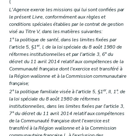
(
Art. 65/3
Chapitre II
Services d'aide et de soins aux personnes prostituées
L'Agence exerce les missions qui lui sont confiées par
re
Section 1
Agrément
le présent Livre, conformément aux règles et
re
Sous-section 1
Conditions
conditions spéciales établies par le contrat de gestion
Art. 65/4
Art. 65/5
visé au Titre V, dans les matières suivantes:
Art. 65/6
1° la politique de santé, dans les limites fixées par
Sous-section 2
Procédure.
er
l'article 5, §1
, I, de la loi spéciale du 8 août 1980 de
Art. 65/7
Art. 65/8
réformes institutionnelles et par l'article 3, 6° du
Art. 65/9
décret du 11 avril 2014 relatif aux compétences de la
Section 2
Subventionnement
Communauté française dont l'exercice est transféré à
Art. 65/10
la Région wallonne et à la Commission communautaire
Section 3
Volontariat
Art. 65/11
française;
Section 4
Sanctions
er
2° la politique familiale visée à l'article 5, §1
, II, 1°, de
Art. 65/12
la loi spéciale du 8 août 1980 de réformes
Titre II
Accueil, hébergement et accompagnement des personnes en difficultés sociales
er
Chapitre I
Définitions et missions
institutionnelles, dans les limites fixées par l'article 3,
re
Section 1
Définitions
7° du décret du 11 avril 2014 relatif aux compétences
Art. 66
de la Communauté française dont l'exercice est
Section 2
Missions
transféré à la Région wallonne et à la Commission
Art. 67
Art. 68
communautaire française
(
, à l'exclusion des