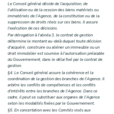
Sous-section 3
Pôle accompagnement pluridisciplinaire
Le Conseil général décide de l'acquisition, de
Art. 191
l'utilisation ou de la cession des biens matériels ou
Art. 192
immatériels de l'Agence, de la constitution ou de la
Art. 193
Sous-section 4
Pôle information, sensibilisation et éducation
suppression de droits réels sur ces biens. Il assure
Art. 194
l'exécution de ces décisions.
Art. 195
Par dérogation à l'alinéa 3, le contrat de gestion
Art. 196
Sous-section 5
Pôle communication
détermine le montant au-delà duquel toute décision
Art. 197
d'acquérir, construire ou aliéner un immeuble ou un
Sous-section 6
Obligations des centres de planning familial
droit immobilier est soumise à l'autorisation préalable
Sous-section 6.1
Gestion journalière
du Gouvernement, dans le délai fixé par le contrat de
Art. 198
Art. 199
gestion.
Art. 200
§4. Le Conseil général assure la cohérence et la
Art. 201
coordination de la gestion des branches de l'Agence. Il
Sous-section 6.2
L'usager
Art. 202
arbitre les conflits de compétences et les conflits
Art. 203
d'intérêts entre les branches de l'Agence. Dans ce
Art. 204
cadre, il peut se substituer aux organes de l'Agence
Art. 205
selon les modalités fixées par le Gouvernement.
Section 6.3
Travail en réseau
Art. 206
§5. En concertation avec les Comités visés aux
Sous-section 6.4
Coût des prestations