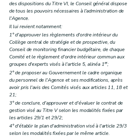
Chapitre V
Contrôle et sanctions
des dispositions du Titre VI, le Conseil général dispose
Section
(...)
de tous les pouvoirs nécessaires à l'administration de
Art. 179
Section 2
Sanctions
l'Agence.
re
Sous-section 1
Suspension, retrait
Il lui revient notamment:
Art. 180
Art. 181
1° d'approuver les règlements d'ordre intérieur du
Sous-section 2
Sanctions pénales
Collège central de stratégie et de prospective, du
Art. 182
Conseil de monitoring financier budgétaire, de chaque
Titre II
Centres et fédérations de centres de planning et de consultation familiale et conjugale
Comité et le règlement d'ordre intérieur commun aux
er
Chapitre I
Principes généraux
er
Art. 183
groupes d'experts visés à l'article 5, alinéa 1
;
Art. 184
2° de proposer au Gouvernement le cadre organique
Art. 185
du personnel de l'Agence et ses modifications, après
Chapitre II
Centres de planning familial
re
Section 1
Définitions
avoir pris l'avis des Comités visés aux articles 11, 18 et
Art. 186
21;
Art. 187
3° de conclure, d'approuver et d'évaluer le contrat de
Art. 188
gestion visé au Titre V selon les modalités fixées par
Section 2
Activités des centres de planning familial
re
Sous-section 1
Généralités
les articles 29/1 et 29/2;
Art. 189
4° d'établir le plan d'administration visé à l'article 29/3
Sous-section 2
Pôle accueil et gestion des demandes
selon les modalités fixées par le même article.
Art. 190