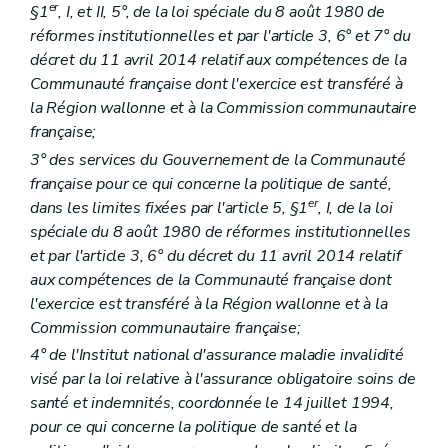
er
§1
, I, et II, 5°, de la loi spéciale du 8 août 1980 de
Art. 33
Art. 34
réformes institutionnelles et par l'article 3, 6° et 7° du
Art. 35
décret du 11 avril 2014 relatif aux compétences de la
Titre
III
Procédure de recours
Communauté française dont l'exercice est transféré à
Art. 36
Art. 37
la Région wallonne et à la Commission communautaire
Art. 38
française;
Art. 39
3° des services du Gouvernement de la Communauté
Art. 40
française pour ce qui concerne la politique de santé,
Titre
IV
Secrétariat
Art. 41
er
dans les limites fixées par l'article 5, §1
, I, de la loi
Titre VI
(
(...)
– Décret du 3 décembre 2015, art. 111, 2°)
spéciale du 8 août 1980 de réformes institutionnelles
Art. 42
et par l'article 3, 6° du décret du 11 avril 2014 relatif
Livre
III
Plaintes
Art. 43
aux compétences de la Communauté française dont
Livre
III
bis
Dispositions relatives à la fonction consultative dans le cadre de la politique de l'action sociale et de la santé
l'exercice est transféré à la Région wallonne et à la
Art.
43/1
Commission communautaire française;
Livre
IV
Dispositions communes aux opérateurs de la politique de l'Action sociale et de la Santé visés dans la deuxième partie du Code
er
4° de l'Institut national d'assurance maladie invalidité
Titre 1
Collecte de données
Art. 44
visé par la loi relative à l'assurance obligatoire soins de
Art. 44/1
santé et indemnités, coordonnée le 14 juillet 1994,
Art. 44/2
pour ce qui concerne la politique de santé et la
Art. 44/3