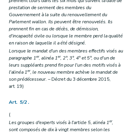
prennent cours dans les six mois qui suivent la date de
Chapitre II
(
Des bénéficiaires, agréments et subventions dans le cadre de la politique d'intégration des personnes handicapées
prestation de serment des membres du
re
Section 1
(...)
Gouvernement à la suite du renouvellement du
Art. 271
Parlement wallon. Ils peuvent être renouvelés. Ils
Art. 272
Section
...
(...)
prennent fin en cas de décès, de démission,
Art. 273
d'incapacité civile ou lorsque le membre perd la qualité
Art. 274
en raison de laquelle il a été désigné.
re
Section
1
Bénéficiaires
Art. 275
Lorsque le mandat d'un des membres effectifs visés au
Art. 276
er
er
paragraphe 1
, alinéa 1
, 2°, 3°, 4° et 5°, ou d'un de
Art. 277
leurs suppléants prend fin pour l'un des motifs visés à
Art. 278
er
l'alinéa 1
, le nouveau membre achève le mandat de
Art. 279
Art. 280
son prédécesseur.
– Décret du 3 décembre 2015,
Art. 281
art. 19)
Section
2
Agrément, subventionnement et conventions
Art. 282
Art. 283
Art.
5/2
.
Art. 284
Art. 285
(
Art. 286
er
Les groupes d'experts visés à l'article 5, alinéa 1
,
Art. 287
Art. 288
sont composés de dix à vingt membres selon les