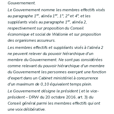
Gouvernement.
Art. 141
Art. 142
Le Gouvernement nomme les membres effectifs visés
Section 3
Subventionnement
er
er
au paragraphe 1
, alinéa 1
, 1°, 2° et 4°, et les
Art. 143
er
suppléants visés au paragraphe 1
, alinéa 2,
Art. 144
respectivement sur proposition du Conseil
Section 4
Volontariat
Art. 145
économique et social de Wallonie et sur proposition
Art. 146
des organismes assureurs.
Titre VI
Aide à l'intégration socio-professionnelle
er
Les membres effectifs et suppléants visés à l'alinéa 2
Chapitre I
Définitions
Art. 147
ne peuvent relever du pouvoir hiérarchique d'un
Chapitre II
Subventionnement
membre du Gouvernement. Ne sont pas considérées
Art. 148
comme relevant du pouvoir hiérarchique d'un membre
Art. 149
du Gouvernement les personnes exerçant une fonction
Titre VII
Aide aux gens du voyage
Art. 149/1
d'expert dans un Cabinet ministériel à concurrence
Art. 149/2
d'un maximum de 0,10 équivalent temps plein.
Chapitre II
Accueil des gens du voyage
re
Le Gouvernement désigne le président
(
et le vice-
Section 1
Missions de l'organisme spécialisé en accueil des gens du voyage
Art. 149/3
président
– DRW du 20 octobre 2016, art. 3)
du
Section 2
Reconnaissance de l'organisme spécialisé en accueil des gens du voyage
Conseil général parmi les membres effectifs qui ont
Art. 149/4
une voix délibérative.
Art. 149/5