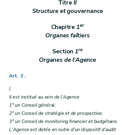
Titre
II
Section 5
Dispositions spécifiques aux maisons de vie communautaire
Art. 100
Structure et gouvernance
Art. 101
Art. 102
er
Chapitre
1
Section 6
Dispositions spécifiques aux maisons d'habitation de type familial
Art. 103
Organes faîtiers
Section 7
Dispositions spécifiques aux abris de nuit
Art. 104
Chapitre IV
Contrôle et sanctions
re
Section
1
re
Section 1
Dispositions communes
Organes de l'Agence
re
Sous-section 1
Contrôle
Art. 105
Art. 106
Art.
3
.
Sous-section 2
Sanction
Art. 107
(
Art. 108
Art. 109
Il est institué au sein de l'Agence:
Section 2
Dispositions pénales spécifiques
1° un Conseil général;
Section
(...)
Art. 110
2° un Conseil de stratégie et de prospective;
Art. 111
3° un Conseil de monitoring financier et budgétaire.
re
Sous-section 1
Maison d'accueil, maisons de vie communautaire et maisons d'hébergement de type familial
Art. 112
L'Agence est dotée en outre d'un dispositif d'audit