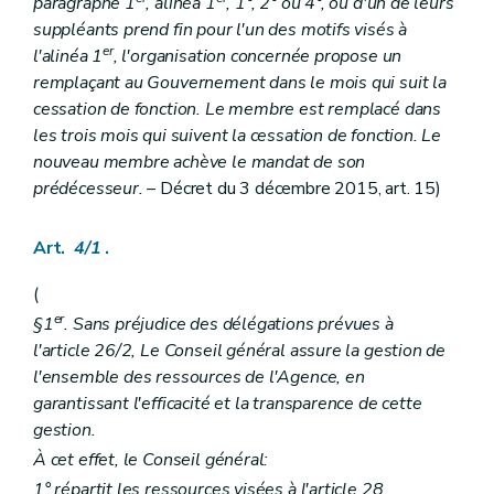
paragraphe 1
, alinéa 1
, 1°, 2° ou 4°, ou d'un de leurs
Art. 152/7
suppléants prend fin pour l'un des motifs visés à
Chapitre III
Sanctions
er
l'alinéa 1
, l'organisation concernée propose un
Art. 152/8
Chapitre IV
Le comité de coordination
remplaçant au Gouvernement dans le mois qui suit la
Art. 152/9
cessation de fonction. Le membre est remplacé dans
Chapitre V
Subventionnement
les trois mois qui suivent la cessation de fonction. Le
Art. 152/10
nouveau membre achève le mandat de son
Art. 152/11
Titre IV
Centres régionaux pour l'intégration des personnes étrangères et d'origine étrangère
prédécesseur.
– Décret du 3 décembre 2015, art. 15)
er
Chapitre I
Missions
Art. 153
Chapitre II
Agrément
Art.
4/1
.
Art. 153/1
Art. 153/2
(
Art. 153/3
er
§1
. Sans préjudice des délégations prévues à
Art. 153/4
l'article 26/2, Le Conseil général assure la gestion de
Art. 153/5
Art. 153/6
l'ensemble des ressources de l'Agence, en
Chapitre III
Subventionnement
garantissant l'efficacité et la transparence de cette
Art. 153/7
gestion.
Art. 153/8
Titre V
Initiatives locales d'intégration des personnes étrangères et d'origine étrangère
À cet effet, le Conseil général:
er
Chapitre I
Missions
1° répartit les ressources visées à l'article 28,