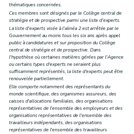
Art. 289
thématiques concernées.
Section
...
(...)
Ces membres sont désignés par le Collège central de
Art. 290 à 302
Section
...
(...)
stratégie et de prospective parmi une liste d'experts.
Art. 303 à 307
La liste d'experts visée à l'alinéa 2 est arrêtée par le
Section
...
(...)
Gouvernement au moins tous les six ans après appel
Art. 308 à 314
Chapitre
III
Surveillance
public à candidatures et sur proposition du Collège
Art. 315
central de stratégie et de prospective. Dans
Art. 316
l'hypothèse où certaines matières gérées par l'Agence
Art. 317
ou certains types d'experts ne seraient plus
Art. 318
Art. 319
suffisamment représentés, la liste d'experts peut être
Art. 320
renouvelée partiellement.
Chapitre
IV
Associations de personnes handicapées
Elle comporte notamment des représentants du
Art. 321
Art. 322
monde scientifique, des organismes assureurs, des
Titre II
Dispositifs spécifiques
caisses d'allocations familiales, des organisations
er
Chapitre I
Législations sociales
représentatives de l'ensemble des employeurs et des
Art. 323
organisations représentatives de l'ensemble des
Art. 324
Chapitre II
Contentieux
travailleurs indépendants, des organisations
Art. 325
représentatives de l'ensemble des travailleurs
Art. 326