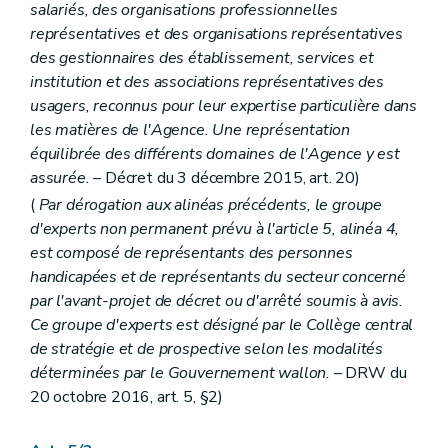
salariés, des organisations professionnelles
Chapitre III
Accessibilité aux personnes handicapées accompagnées de chiens d'assistance des établissements et installations destinées au public
re
représentatives et des organisations représentatives
Section 1
Définitions
Art. 327
des gestionnaires des établissement, services et
Section 2
Conditions d'accès
institution et des associations représentatives des
Art. 328
usagers, reconnus pour leur expertise particulière dans
Art. 329
Art. 330
les matières de l'Agence. Une représentation
Section 3
Contrôle et surveillance
équilibrée des différents domaines de l'Agence y est
Art. 331
assurée.
– Décret du 3 décembre 2015, art. 20)
Art. 332
Art. 333
(
Par dérogation aux alinéas précédents, le groupe
Livre V
Aide aux aînés
d'experts non permanent prévu à l'article 5, alinéa 4,
er
Titre 1
Dispositif d'hébergement et d'accueil des aînés
est composé de représentants des personnes
er
Chapitre I
Définitions
handicapées et de représentants du secteur concerné
Art. 334
Chapitre II
Informations sur l'établissement
par l'avant-projet de décret ou d'arrêté soumis à avis.
Art. 335
Ce groupe d'experts est désigné par le Collège central
Art. 336
de stratégie et de prospective selon les modalités
Chapitre III
Bien-être des résidents
déterminées par le Gouvernement wallon.
– DRW du
Art. 337
Art. 338
20 octobre 2016, art. 5, §2)
Chapitre IV
Relations avec les résidents
Art. 339