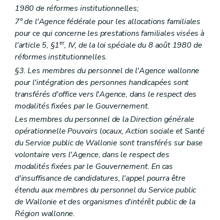
Art. 53
1980 de réformes institutionnelles;
Art. 54
7° de l'Agence fédérale pour les allocations familiales
Art. 55
Section 2
Subventionnement
pour ce qui concerne les prestations familiales visées à
Art. 56
er
l'article 5, §1
, IV, de la loi spéciale du 8 août 1980 de
Chapitre
II/1
Épiceries sociales et restaurants sociaux
réformes institutionnelles.
re
Section
1
Agrément
re
Sous-section
1
Conditions
§3. Les membres du personnel de l'Agence wallonne
Art.
56/1
pour l'intégration des personnes handicapées sont
Art.
56/2
transférés d'office vers l'Agence, dans le respect des
Art.
56/3
modalités fixées par le Gouvernement.
Sous-section
2
Procédure
Art.
56/4
Les membres du personnel de la Direction générale
Art.
56/5
opérationnelle Pouvoirs locaux, Action sociale et Santé
Art.
56/6
du Service public de Wallonie sont transférés sur base
Section
2
Subventionnement
Art.
56/7
volontaire vers l'Agence, dans le respect des
Chapitre
II/2
Organisme wallon de concertation de l'aide alimentaire
modalités fixées par le Gouvernement. En cas
re
Section
1
Agrément
d'insuffisance de candidatures, l'appel pourra être
re
Sous-section
1
Conditions
étendu aux membres du personnel du Service public
Art.
56/8
Art.
56/9
de Wallonie et des organismes d'intérêt public de la
Sous-section
2
Procédure
Région wallonne.
Art.
56/10