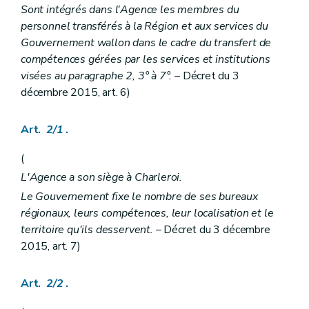
Sont intégrés dans l'Agence les membres du
Art.
56/11
Art.
56/12
personnel transférés à la Région et aux services du
Section
2
Subventionnement
Gouvernement wallon dans le cadre du transfert de
Art.
56/13
compétences gérées par les services et institutions
Chapitre II
Relais sociaux
visées au paragraphe 2, 3° à 7°.
– Décret du 3
re
Section 1
Constitution et reconnaissance
Art. 57
décembre 2015, art. 6)
Art. 58
Art. 59
Art.
2/1
.
Art. 60
Section 2
Subventionnement
Art. 61
(
Chapitre III
Dispositions communes
L'Agence a son siège à Charleroi.
re
Section 1
Volontariat
Art. 62
Le Gouvernement fixe le nombre de ses bureaux
Section 2
Contrôle et sanctions
régionaux, leurs compétences, leur localisation et le
Art. 63
territoire qu'ils desservent.
– Décret du 3 décembre
Art. 64
2015, art. 7)
Art. 65
er
Titre I
/1
Services d'aide et de soins aux personnes prostituées
er
Chapitre I
Dispositions générales
Art.
2/2
.
Art. 65/1
Art. 65/2