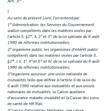
Art.
1
.
Art.
11
Art.
11/1
(
Sous-section
3
Commissions
Art.
12
Au sens du présent Livre, l'on entend par:
Art.
13
1° Administration: les Services du Gouvernement
Art.
14
Art.
15
wallon compétents dans les matières visées par
Art.
16
er
l'article 5, §1
, II, 2° et 3°, de la loi spéciale du 8 août
Art.
16/1
1980 de réformes institutionnelles;
Section
3
Branche « Handicap »
re
Sous-section
1
Organisation de la branche « Handicap »
2° organisme public: les organismes d'intérêt public
Art.
17
compétents dans les matières visées par l'article 5,
Sous-section
2
Comité « Handicap »
er
§1
, I, II, 1°, 4° et 5°, et IV, de la loi spéciale du 8 août
Art.
18
1980 de réformes institutionnelles;
Art.
18/1
Sous-section
3
Commissions subrégionales
3°organisme assureur: une union nationale de
Art.
19
mutualités telle que définie à l'article 6 de la loi du
Section
4
Branche « Familles »
6 août 1990 relative aux mutualités et aux unions
Art.
20
Art.
21
nationales de mutualités, la Caisse auxiliaire
Art.
21/1
d'assurance maladie-invalidité et la Caisse des soins
Section
5
Dispositions communes aux Branches « Bien-être et Santé », « Handicap » et « Familles »
de santé de HR Rail;
Art.
22
Art.
22/1
4° caisse d'allocations familiales: une caisse