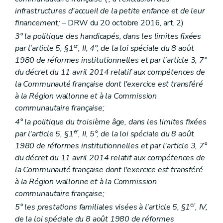
Art. 69
infrastructures d'accueil de la petite enfance et de leur
Art. 70
financement;
– DRW du 20 octobre 2016, art. 2)
Chapitre II
Titres de fonctionnement
re
Section 1
Principe général
3° la politique des handicapés, dans les limites fixées
Art. 71
er
par l'article 5, §1
, II, 4°, de la loi spéciale du 8 août
Section 2
Agrément
1980 de réformes institutionnelles et par l'article 3, 7°
re
Sous-section 1
Conditions
du décret du 11 avril 2014 relatif aux compétences de
Art. 72
Art. 73
la Communauté française dont l'exercice est transféré
Art. 74
à la Région wallonne et à la Commission
Art. 75
communautaire française;
Art. 76
Art. 77
4° la politique du troisième âge, dans les limites fixées
Art. 78
er
par l'article 5, §1
, II, 5°, de la loi spéciale du 8 août
Art. 79
1980 de réformes institutionnelles et par l'article 3, 7°
Sous-section 2
Procédure
du décret du 11 avril 2014 relatif aux compétences de
Art. 80
Art. 81
la Communauté française dont l'exercice est transféré
Art. 82
à la Région wallonne et à la Commission
Art. 83
communautaire française;
Art. 84
er
Art. 85
5° les prestations familiales visées à l'article 5, §1
, IV,
Sous-section 3
Suspension, réduction, retrait
de la loi spéciale du 8 août 1980 de réformes