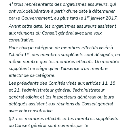
Art. 128
4° trois représentants des organismes assureurs, qui
Art. 129
ont voix délibérative à partir d'une date à déterminer
Chapitre II
Observatoire du crédit et de l'endettement
er
par le Gouvernement, au plus tard le 1
janvier 2017.
Art. 130
Art. 130/1
Avant cette date, les organismes assureurs assistent
Titre IV
Centres de service social
aux réunions du Conseil général avec une voix
er
Chapitre I
Agrément
consultative.
Art. 131
Chapitre II
Subventionnement
Pour chaque catégorie de membres effectifs visée à
Art. 132
er
l'alinéa 1
, des membres suppléants sont désignés, en
Chapitre III
Contrôle et sanctions
même nombre que les membres effectifs. Un membre
Art. 133
Titre V
Aide sociale aux justiciables
suppléant ne siège qu'en l'absence d'un membre
er
Chapitre I
Définitions
effectif de sa catégorie.
Art. 134
Les présidents des Comités visés aux articles 11, 18
Chapitre II
Services d'aide sociale aux justiciables
re
et 21, l'administrateur général, l'administrateur
Section 1
Missions
Art. 135
général adjoint et les inspecteurs généraux ou leurs
Art. 136
délégués assistent aux réunions du Conseil général
Art. 137
avec voix consultative.
Section 2
Agrément
Art. 138
§2. Les membres effectifs et les membres suppléants
Art. 139
du Conseil général sont nommés par le
Art. 140