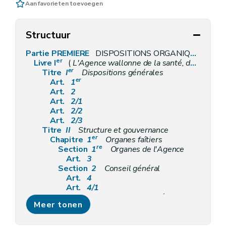
Aan favorieten toevoegen
Structuur
Partie PREMIERE
DISPOSITIONS ORGANIQUES
er
Livre I
(
L'Agence wallonne de la santé, de la protection sociale, du handicap et des familles
er
Titre
I
Dispositions générales
er
Art.
1
Art.
2
Art.
2/1
Art.
2/2
Art.
2/3
Titre
II
Structure et gouvernance
er
Chapitre
1
Organes faîtiers
re
Section
1
Organes de l'Agence
Art.
3
Section
2
Conseil général
Art.
4
Art.
4/1
Section
3
Conseil de stratégie et de prospective
Meer tonen
Art.
5
Art.
5/1