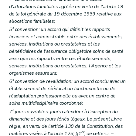
Art.
22/2
d'allocations familiales agréée en vertu de l'article 19
Art.
22/3
de la loi générale du 19 décembre 1939 relative aux
Art.
23
allocations familiales;
Art.
24
Art.
25
5° convention: un accord qui définit les rapports
Art.
25/1
financiers et administratifs entre des établissements,
Art.
25/2
services, institutions ou prestataires et les
Art.
25/3
Art.
25/4
bénéficiaires de l'assurance obligatoire soins de santé
Chapitre
3
Gestion journalière
ainsi que les rapports entre ces établissements,
Art.
26
services, institutions ou prestataires, l'Agence et les
Art.
26/1
organismes assureurs;
Art.
26/2
Art.
26/3
6° convention de revalidation: un accord conclu avec un
Art.
26/4
établissement de rééducation fonctionnelle ou de
Art.
26/5
réadaptation professionnelle ou avec un centre de
Art.
26/6
Titre
III
Personnel
soins multidisciplinaire coordonné;
Art.
27
7° jours ouvrables: jours calendrier à l'exception du
Art.
27/1
dimanche et des jours fériés légaux. Le présent Livre
Titre
IV
Ressources, budget, comptabilité et comptes
Art.
28
règle, en vertu de l'article 138 de la Constitution, des
Art.
28/1
er
matières visées à l'article 128, §1
, de celle-ci.
–