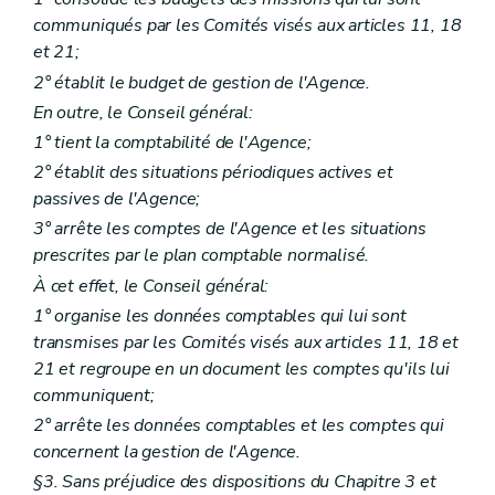
Livre III
Aide aux familles
communiqués par les Comités visés aux articles 11, 18
er
Titre I
Services Espaces-Rencontres
er
et 21;
Chapitre I
Définitions et missions
re
Section 1
Définitions
2° établit le budget de gestion de l'Agence.
Art. 166
En outre, le Conseil général:
Section 2
Missions
Art. 167
1° tient la comptabilité de l'Agence;
Chapitre II
Agrément
2° établit des situations périodiques actives et
re
Section 1
Conditions d'agrément
passives de l'Agence;
Art. 168
Art. 169
3° arrête les comptes de l'Agence et les situations
Art. 170
prescrites par le plan comptable normalisé.
Section 2
Procédure d'octroi
Art. 171
À cet effet, le Conseil général:
Art. 172
1° organise les données comptables qui lui sont
Chapitre III
Fonctionnement
transmises par les Comités visés aux articles 11, 18 et
Art. 173
21 et regroupe en un document les comptes qu'ils lui
Art. 174
Art. 175
communiquent;
Art. 176
2° arrête les données comptables et les comptes qui
Chapitre IV
Subventionnement
concernent la gestion de l'Agence.
Art. 177
Art. 178
§3. Sans préjudice des dispositions du Chapitre 3 et