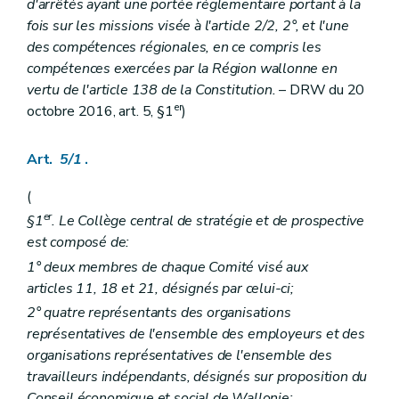
Section 1
Conditions de subventionnement
d'arrêtés ayant une portée réglementaire portant à la
Art. 237
fois sur les missions visée à l'article 2/2, 2°, et l'une
Art. 238
des compétences régionales, en ce compris les
Art. 239
compétences exercées par la Région wallonne en
Art. 240
Art. 241
vertu de l'article 138 de la Constitution.
– DRW du 20
Section 2
Subventions
er
octobre 2016, art. 5, §1
)
Art. 242
Art. 243
Art. 244
Art.
5/1
.
Art. 245
Art. 246
(
Art. 247
er
§1
. Le Collège central de stratégie et de prospective
Art. 248
Art. 249
est composé de:
Art. 250
1° deux membres de chaque Comité visé aux
Art. 251
articles 11, 18 et 21, désignés par celui-ci;
Art. 252
Chapitre V
Contrôle et sanctions
2° quatre représentants des organisations
re
Section 1
Contrôle
représentatives de l'ensemble des employeurs et des
Art. 253
organisations représentatives de l'ensemble des
Art. 254
Art. 255
travailleurs indépendants, désignés sur proposition du
Art. 256
Conseil économique et social de Wallonie;