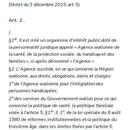
Art.
28/2
Décret du 3 décembre 2015, art. 5)
Art.
28/3
Art.
28/4
Art.
28/5
Art.
2
.
Art.
28/6
Art.
28/7
(
Art.
28/8
er
Art.
28/9
§1
. Il est créé un organisme d'intérêt public doté de
Art.
28/10
la personnalité juridique appelé « Agence wallonne de
Titre
V
Contrat de gestion
la santé, de la protection sociale, du handicap et des
Art.
29
familles », ci-après dénommé « l'Agence ».
Art.
29/1
Art.
29/2
§2. L'Agence succède, en ce qui concerne la Région
Art.
29/3
wallonne, aux droits, obligations, biens et charges:
Art.
29/4
1° de l'Agence wallonne pour l'intégration des
Titre
VI
Contrôle
Art.
30
personnes handicapées;
Art.
30/1
2° des services du Gouvernement wallon pour ce qui
Art.
30/2
concerne la politique de santé, la politique familiale
Livre
II
Recours et Commission d'avis sur les recours
er
Titre
I
Dispositions générales
er
visée à l'article 5, §1
, II, 1°, de la loi spéciale du 8 août
Art. 31
1980 de réformes institutionnelles et la politique du
Art. 32
troisième âge, dans les limites fixées par l'article 5,
Titre
II
Composition