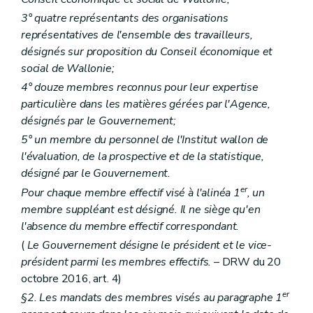
Art. 257
3° quatre représentants des organisations
Section 2
Sanctions
re
Sous-section 1
Retrait, suspension
représentatives de l'ensemble des travailleurs,
Art. 258
désignés sur proposition du Conseil économique et
Art. 259
social de Wallonie;
Sous-section 2
Sanctions pénales
Art. 260
4° douze membres reconnus pour leur expertise
Livre IV
Intégration des personnes handicapées
particulière dans les matières gérées par l'Agence,
er
Titre 1
Dispositif général
désignés par le Gouvernement;
er
Chapitre I
Principes directeurs
re
Section 1
Principes généraux
5° un membre du personnel de l'Institut wallon de
Art. 261
l'évaluation, de la prospective et de la statistique,
Art. 262
désigné par le Gouvernement.
Art. 263
er
Pour chaque membre effectif visé à l'alinéa 1
, un
Art. 264
Section 2
Mesures de prévention
membre suppléant est désigné. Il ne siège qu'en
Art. 265
l'absence du membre effectif correspondant.
Section 3
Mesures d'adaptation
(
Le Gouvernement désigne le président et le vice-
Art. 266
Section 4
Mesures d'intégration
président parmi les membres effectifs.
– DRW du 20
Art. 267
octobre 2016, art. 4)
Art. 268
er
§2. Les mandats des membres visés au paragraphe 1
Art. 269
Art. 270