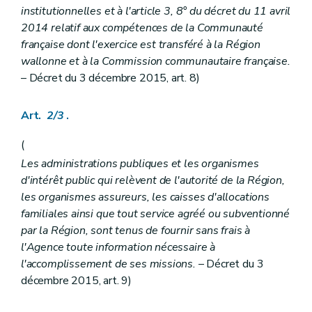
Art. 86
institutionnelles et à l'article 3, 8° du décret du 11 avril
Section 3
Autorisations provisoires et accords de principe
2014 relatif aux compétences de la Communauté
re
Sous-section 1
Disposition générale
Art. 87
française dont l'exercice est transféré à la Région
Sous-section 2
Autorisations provisoires
wallonne et à la Commission communautaire française.
Art. 88
– Décret du 3 décembre 2015, art. 8)
Sous-section 3
Accord de principe
Art. 89
Sous-section 4
Suspension, réduction, retrait
Art.
2/3
.
Art. 90
Chapitre III
Fonctionnement
(
re
Section 1
Disposition commune
Art. 91
Les administrations publiques et les organismes
Section 2
Dispositions spécifiques aux maisons d'accueil, maisons de vie communautaire et maisons d'hébergement de type familial
d'intérêt public qui relèvent de l'autorité de la Région,
Art. 92
les organismes assureurs, les caisses d'allocations
Section 3
Dispositions spécifiques aux maisons d'accueil et aux maisons de vie communautaire
familiales ainsi que tout service agréé ou subventionné
Art. 93
Art. 94
par la Région, sont tenus de fournir sans frais à
Art. 95
l'Agence toute information nécessaire à
Art. 96
l'accomplissement de ses missions.
– Décret du 3
Art. 97
Section 4
Dispositions spécifiques aux maisons d'accueil
décembre 2015, art. 9)
Art. 98
Art. 99