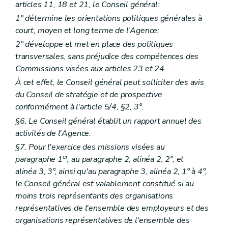
articles 11, 18 et 21, le Conseil général:
Art. 207
Art. 208
1° détermine les orientations politiques générales à
Art. 209
court, moyen et long terme de l'Agence;
Art. 210
2° développe et met en place des politiques
Sous-section 6.5
Accessibilité et infrastructure
Art. 211
transversales, sans préjudice des compétences des
Art. 212
Commissions visées aux articles 23 et 24.
Art. 213
À cet effet, le Conseil général peut solliciter des avis
Art. 214
du Conseil de stratégie et de prospective
Art. 215
Sous-section 6.6
Cadastre de l'offre
conformément à l'article 5/4, §2, 3°.
Art. 216
§6. Le Conseil général établit un rapport annuel des
Sous-section 6.7
Recueil de données socio-épidémiologiques
activités de l'Agence.
Art. 217
Section 3
Organisation de l'offre de services
§7. Pour l'exercice des missions visées au
Art. 218
er
paragraphe 1
, au paragraphe 2, alinéa 2, 2°, et
Section 4
Programmation et agrément
alinéa 3, 3°, ainsi qu'au paragraphe 3, alinéa 2, 1° à 4°,
re
Sous-section 1
Programmation
Art. 218/1
le Conseil général est valablement constitué si au
Art. 218/2
moins trois représentants des organisations
Sous-section 2
Agrément
représentatives de l'ensemble des employeurs et des
Art. 218/3
organisations représentatives de l'ensemble des
Art. 218/4