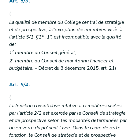
Art.
5/3
.
Art. 340
Art. 341
Chapitre V
Obligations relatives au prix
(
Art. 342
La qualité de membre du Collège central de stratégie
Art. 343
et de prospective, à l'exception des membres visés à
Art. 344
Chapitre VI
Programmation et accords de principe
er
l'article 5/1, §1
, 1°, est incompatible avec la qualité
re
Section 1
Programmation
de:
Art. 345
1° membre du Conseil général;
Art. 346
Art. 347
2° membre du Conseil de monitoring financier et
Section 2
Accord de principe
budgétaire.
– Décret du 3 décembre 2015, art. 21)
Art. 348
Art. 349
Art. 350
Art.
5/4
.
Art. 351
Chapitre VII
Titre de fonctionnement
(
re
Section 1
Procédure d'octroi
Art. 352
La fonction consultative relative aux matières visées
Art. 353
par l'article 2/2 est exercée par le Conseil de stratégie
Art. 354
et de prospective selon les modalités déterminées par
Art. 355
ou en vertu du présent Livre. Dans le cadre de cette
Art. 356
Art. 357
fonction, le Conseil de stratégie et de prospective