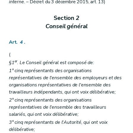
Sous-section 2
Abris de nuit
interne.
– Décret du 3 décembre 2015, art. 13)
Art. 113
Chapitre V
Subventionnement et programmation des maisons d'accueil et des maisons de vie communautaire
re
Section
2
Section 1
Programmation
Art. 114
Conseil général
Section 2
Subventionnement
Art. 115
Art. 116
Art.
4
.
Art. 117
Titre III
Médiation de dettes
(
er
Chapitre I
Institutions pratiquant la médiation de dettes
re
er
Section 1
Disposition générale
§1
. Le Conseil général est composé de:
Art. 118
1° cinq représentants des organisations
Section 2
Agrément
représentatives de l'ensemble des employeurs et des
Art. 119
organisations représentatives de l'ensemble des
Art. 120
Art. 121
travailleurs indépendants, qui ont voix délibérative;
Art. 122
2° cinq représentants des organisations
Art. 123
représentatives de l'ensemble des travailleurs
Art. 124
Art. 125
salariés, qui ont voix délibérative;
Art. 126
3° cinq représentants de l'Autorité, qui ont voix
Section 3
Programmation et subventionnement
délibérative;
Art. 127