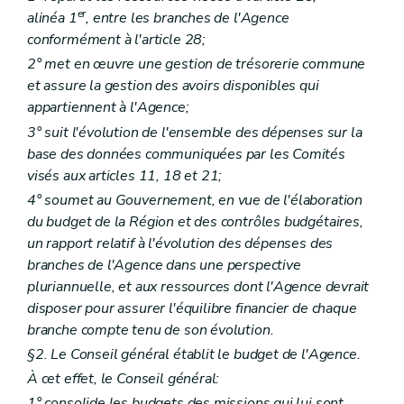
Art. 154
er
alinéa 1
, entre les branches de l'Agence
Chapitre II
Agrément
Art. 154/1
conformément à l'article 28;
Art. 154/2
2° met en œuvre une gestion de trésorerie commune
Art. 154/3
et assure la gestion des avoirs disponibles qui
Chapitre III
Subventionnement
Art. 154/4
appartiennent à l'Agence;
Titre VI
Interprétariat en milieu social
3° suit l'évolution de l'ensemble des dépenses sur la
er
Chapitre I
Missions
base des données communiquées par les Comités
Art. 155
Chapitre II
Agrément
visés aux articles 11, 18 et 21;
Art. 155/1
4° soumet au Gouvernement, en vue de l'élaboration
Art. 155/2
du budget de la Région et des contrôles budgétaires,
Art. 155/3
Art. 155/4
un rapport relatif à l'évolution des dépenses des
Art. 155/5
branches de l'Agence dans une perspective
Chapitre III
Subventionnement
pluriannuelle, et aux ressources dont l'Agence devrait
Art. 155/6
disposer pour assurer l'équilibre financier de chaque
Titre VII
Contrôle
Art. 156
branche compte tenu de son évolution.
Titre VIII
Dispositions transitoires
§2. Le Conseil général établit le budget de l'Agence.
Art. 157
À cet effet, le Conseil général:
Art. 157/1
Art. 157/2
1° consolide les budgets des missions qui lui sont