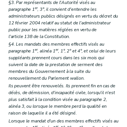
Art. 149/6
§3. Par représentants de l'Autorité visés au
Art. 149/7
er
paragraphe 1
, 3°, il convient d'entendre les
Art. 149/8
administrateurs publics désignés en vertu du décret du
Art. 149/9
12 février 2004 relatif au statut de l'administrateur
Art. 149/10
Section 3
Subventionnement
public pour les matières réglées en vertu de
Art. 149/11
l'article 138 de la Constitution.
Art. 149/12
§4. Les mandats des membres effectifs visés au
Livre II
Intégration des personnes étrangères et d'origine étrangère
er
Titre I
Définitions
er
er
paragraphe 1
, alinéa 1
, 1°, 2° et 4°, et celui de leurs
Art. 150
suppléants prennent cours dans les six mois qui
Titre II
L'action régionale
suivent la date de la prestation de serment des
Art. 151
membres du Gouvernement à la suite du
Art. 151/1
Titre III
Parcours d'accueil
renouvellement du Parlement wallon.
er
Chapitre I
Organisation
Ils peuvent être renouvelés. Ils prennent fin en cas de
Art. 152
décès, de démission, d'incapacité civile, lorsqu'il n'est
Art. 152/1
Art. 152/2
plus satisfait à la condition visée au paragraphe 2,
Art. 152/3
alinéa 3, ou lorsque le membre perd la qualité en
Art. 152/4
raison de laquelle il a été désigné.
Art. « 152/5
Art. 152/6
Lorsque le mandat d'un des membres effectifs visés au
Chapitre II
Obligations
er
er