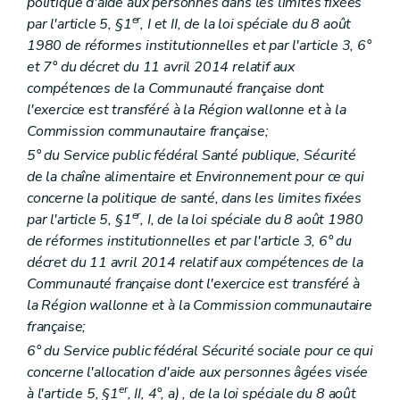
Art. 44/4
politique d'aide aux personnes dans les limites fixées
Art. 44/5
er
par l'article 5, §1
, I et II, de la loi spéciale du 8 août
Titre 2
Communication par voie électronique
1980 de réformes institutionnelles et par l'article 3, 6°
Art. 45
et 7° du décret du 11 avril 2014 relatif aux
Titre 3
Rapport d'activités
Art. 46
compétences de la Communauté française dont
Titre 4
Subventions
l'exercice est transféré à la Région wallonne et à la
Art. 47
Commission communautaire française;
Art. 47/1
Art. 47/2
5° du Service public fédéral Santé publique, Sécurité
Art. 47/3
de la chaîne alimentaire et Environnement pour ce qui
Partie DEUXIEME
DISPOSITIONS SECTORIELLES
concerne la politique de santé, dans les limites fixées
er
Livre 1
Action sociale
er
par l'article 5, §1
, I, de la loi spéciale du 8 août 1980
er
Titre 1
Services d'insertion sociale et relais sociaux
er
Chapitre I
Dispositions générales
de réformes institutionnelles et par l'article 3, 6° du
Art. 48
décret du 11 avril 2014 relatif aux compétences de la
Art. 49
Communauté française dont l'exercice est transféré à
Art. 50
la Région wallonne et à la Commission communautaire
Chapitre II
Services d'insertion sociale
re
Section 1
Agrément
française;
re
Sous-section 1
Conditions
6° du Service public fédéral Sécurité sociale pour ce qui
Art. 51
concerne l'allocation d'aide aux personnes âgées visée
Art. 52
Sous-section 2
Procédure
er
à l'article 5, §1
, II, 4°,
a)
, de la loi spéciale du 8 août