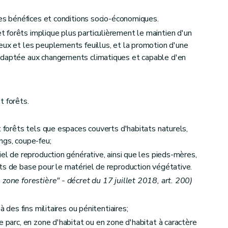
res bénéfices et conditions socio-économiques.
forêts implique plus particulièrement le maintien d'un
eux et les peuplements feuillus, et la promotion d'une
adaptée aux changements climatiques et capable d'en
ones délimitées accessibles aux activités de jeunesse et aux mouvements encadrés à vocation pédagogique ou thérapeutique
t forêts.
t forêts tels que espaces couverts d'habitats naturels,
ngs, coupe-feu;
iel de reproduction générative, ainsi que les pieds-mères,
ts de base pour le matériel de reproduction végétative.
 zone forestière" - décret du 17 juillet 2018, art. 200)
rêts
à des fins militaires ou pénitentiaires;
e parc, en zone d'habitat ou en zone d'habitat à caractère