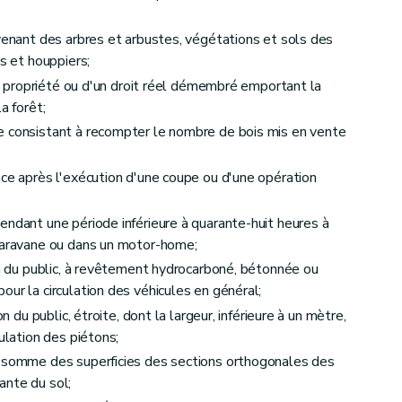
ovenant des arbres et arbustes, végétations et sols des
es et houppiers;
 de propriété ou d'un droit réel démembré emportant la
a forêt;
is et forêts autres que les forêts domaniales
e consistant à recompter le nombre de bois mis en vente
ace après l'exécution d'une coupe ou d'une opération
endant une période inférieure à quarante-huit heures à
 caravane ou dans un motor-home;
ion du public, à revêtement hydrocarboné, bétonnée ou
ur la circulation des véhicules en général;
n du public, étroite, dont la largeur, inférieure à un mètre,
ulation des piétons;
: somme des superficies des sections orthogonales des
ante du sol;