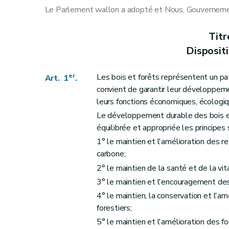
Art. 9
Le Parlement wallon a adopté et Nous, Gouvernement
Art. 10
Art. 11
Titr
Chapitre III
De la génétique forestière
Disposit
Art. 12
Chapitre IV
De la circulation du public dans l
er
Les bois et forêts représentent un pat
Art. 1
.
Section première
Dispositions générales
convient de garantir leur développem
Art. 13
leurs fonctions économiques, écologiq
Art. 14
Le développement durable des bois et
équilibrée et appropriée les principes 
Art. 14bis
1° le maintien et l'amélioration des re
Art. 15
carbone;
Art. 16
2° le maintien de la santé et de la vi
Art. 17
3° le maintien et l'encouragement des
Section 2
Dispositions particulières à cer
4° le maintien, la conservation et l'a
Art. 18
forestiers;
Art. 19
5° le maintien et l'amélioration des f