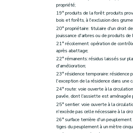
Art. 74
propriété;
Art. 75
19° produits de la forêt: produits pr
Art. 76
bois et forêts, à l'exclusion des grum
Art. 77
20° propriétaire: titulaire d'un droit
Art. 78
jouissance d'arbres ou de produits de l
Section 2
Dispositions particulières aux bo
21° récolement: opération de contrôl
Art. 79
après abattage;
Chapitre VI
22° rémanents: résidus laissés sur pl
Des exploitations
d'amélioration;
Art. 80
23° résidence temporaire: résidence p
Art. 81
l'exception de la résidence dans une
Art. 82
24° route: voie ouverte à la circulat
Art. 83
pavée, dont l'assiette est aménagée po
Art. 84
25° sentier: voie ouverte à la circulatio
Art. 85
n'excède pas celle nécessaire à la circ
Art. 86
26° surface terrière d'un peuplement
Art. 87
tiges du peuplement à un mètre cinqu