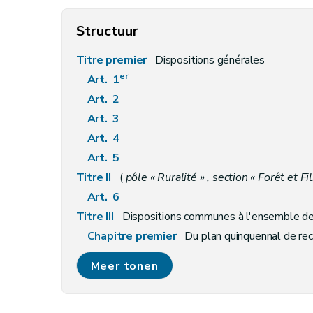
Structuur
Titre premier
Dispositions générales
er
Art. 1
Art. 2
Art. 3
Art. 4
Art. 5
Titre II
(
pôle « Ruralité » , section « Forêt et Fil
Art. 6
Titre III
Dispositions communes à l'ensemble des
Chapitre premier
Du plan quinquennal de rec
Art. 7
Meer tonen
Chapitre II
De la cellule d'inventaire permane
Art. 8