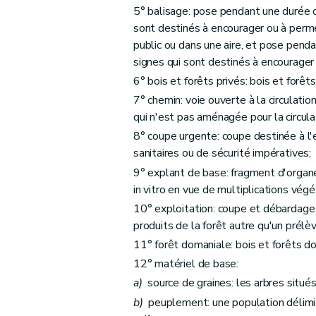
Art. 49
5° balisage: pose pendant une durée d
Art. 50
sont destinés à encourager ou à permett
Art. 51
public ou dans une aire, et pose penda
Titre IV
Du régime forestier
signes qui sont destinés à encourager 
Chapitre premier
Champ d'application du rég
6° bois et forêts privés: bois et forêts
Art. 52
7° chemin: voie ouverte à la circulatio
qui n'est pas aménagée pour la circula
Art. 53
8° coupe urgente: coupe destinée à l'
Art. 54
sanitaires ou de sécurité impératives;
Art. 55
9° explant de base: fragment d'organe
Chapitre II
Des agents
in vitro en vue de multiplications végé
Art. 56
10° exploitation: coupe et débardage 
Chapitre III
Des plans d'aménagement
produits de la forêt autre qu'un prélè
Art. 57
11° forêt domaniale: bois et forêts do
Art. 58
12° matériel de base:
Art. 59
a)
source de graines: les arbres situé
Art. 60
b)
peuplement: une population délimit