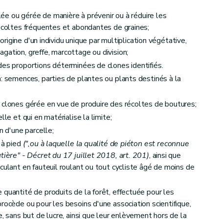
lée ou gérée de manière à prévenir ou à réduire les
récoltes fréquentes et abondantes de graines;
'origine d'un individu unique par multiplication végétative,
gation, greffe, marcottage ou division;
es proportions déterminées de clones identifiés.
n: semences, parties de plantes ou plants destinés à la
 clones gérée en vue de produire des récoltes de boutures;
lle et qui en matérialise la limite;
n d'une parcelle;
rêts
 à pied
(",ou à laquelle la qualité de piéton est reconnue
tière" - Décret du 17 juillet 2018, art. 201)
, ainsi que
de produits de la forêt
culant en fauteuil roulant ou tout cycliste âgé de moins de
 quantité de produits de la forêt, effectuée pour les
rocède ou pour les besoins d'une association scientifique,
e, sans but de lucre, ainsi que leur enlèvement hors de la