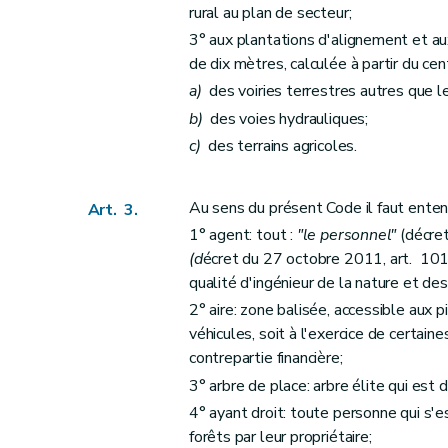
Art. 33
rural au plan de secteur;
Art. 34
3° aux plantations d'alignement et au
Art. 35
de dix mètres, calculée à partir du cen
Art. 36
a)
des voiries terrestres autres que l
Art. 37
b)
des voies hydrauliques;
Art. 38
c)
des terrains agricoles.
Art. 39
Art. 40
Au sens du présent Code il faut enten
Art. 3.
Art. 41
1° agent: tout :
"le personnel"
(décret
Art. 42
(d
écret du 27 octobre 2011, art. 101)
Art. 43
qualité d'ingénieur de la nature et de
Art. 44
2° aire: zone balisée, accessible aux
véhicules, soit à l'exercice de certaine
Art. 45
contrepartie financière;
Art. 46
3° arbre de place: arbre élite qui est 
Art. 47
4° ayant droit: toute personne qui s'e
Art. 48
forêts par leur propriétaire;