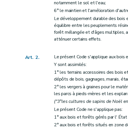
Art. 20
notamment le sol et l'eau;
Art. 21
6° le maintien et l'amélioration d'aut
Art. 22
Le développement durable des bois et 
Art. 23
équilibre entre les peuplements résin
forêt mélangée et d'âges multiples, 
Art. 24
atténuer certains effets.
Section 3
Dispositions particulières aux balisages, aux balises, aux aires et aux z
Art. 25
Art. 26
Le présent Code s'applique aux bois e
Art. 2.
Y sont assimilés:
Art. 27
1° les terrains accessoires des bois e
Art. 28
dépôts de bois, gagnages, marais, éta
Art. 29
2° les vergers à graines pour le matér
Chapitre V
Des subventions
les parcs à pieds-mères et les explan
Art. 30
("3°les cultures de sapins de Noël en
Chapitre VI
De la conservation des bois et fo
Le présent Code ne s'applique pas:
Art. 31
1° aux bois et forêts gérés par l' État 
Art. 32
2° aux bois et forêts situés en zone d