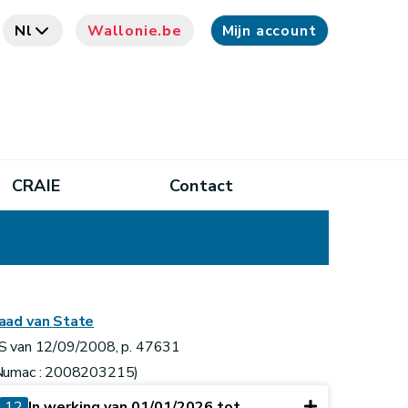
Nl
Wallonie.be
Mijn account
CRAIE
Contact
aad van State
S van 12/09/2008, p. 47631
Numac : 2008203215)
12
In werking van 01/01/2026 tot ...