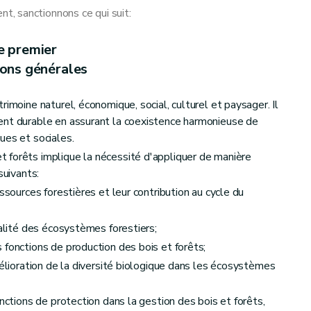
, sanctionnons ce qui suit:
e premier
ions générales
es bois et forêts
rimoine naturel, économique, social, culturel et paysager. Il
ent durable en assurant la coexistence harmonieuse de
ues et sociales.
 forêts implique la nécessité d'appliquer de manière
suivants:
ssources forestières et leur contribution au cycle du
talité des écosystèmes forestiers;
 fonctions de production des bois et forêts;
tains modes de locomotion ou à certaines activités
mélioration de la diversité biologique dans les écosystèmes
onctions de protection dans la gestion des bois et forêts,