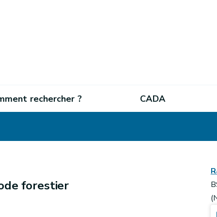
mment rechercher ?
CADA
R
ode forestier
B
(