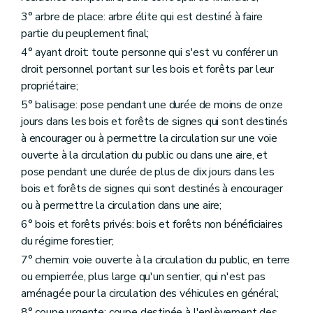
Art. 95
3° arbre de place: arbre élite qui est destiné à faire
Chapitre III
Des incriminations, des sanctions et des mesures de réparation dans les bois et forêts
partie du peuplement final;
Art. 96
Art. 97
4° ayant droit: toute personne qui s'est vu conférer un
Art. 98
droit personnel portant sur les bois et forêts par leur
Art. 99
propriétaire;
Art. 100
Art. 101
5° balisage: pose pendant une durée de moins de onze
Art. 102
jours dans les bois et forêts de signes qui sont destinés
Art. 103
à encourager ou à permettre la circulation sur une voie
Art. 104
ouverte à la circulation du public ou dans une aire, et
Art. 105
Art. 106
pose pendant une durée de plus de dix jours dans les
Art. 107
bois et forêts de signes qui sont destinés à encourager
Art. 108
ou à permettre la circulation dans une aire;
Art. 109
Titre VI
Dispositions modificatives et abrogatoires
6° bois et forêts privés: bois et forêts non bénéficiaires
Art. 110
du régime forestier;
Art. 111
7° chemin: voie ouverte à la circulation du public, en terre
Art. 112
Art. 113
ou empierrée, plus large qu'un sentier, qui n'est pas
Art. 114
aménagée pour la circulation des véhicules en général;
Art. 115
8° coupe urgente: coupe destinée à l'enlèvement des