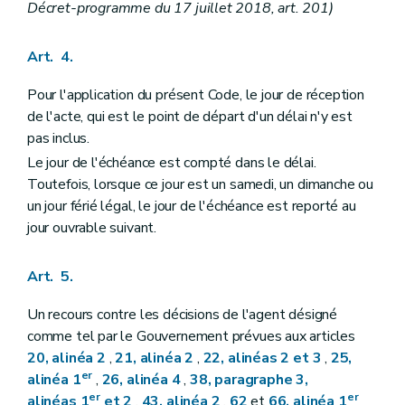
Décret-programme du 17 juillet 2018, art. 201)
Art. 4.
Pour l'application du présent Code, le jour de réception
de l'acte, qui est le point de départ d'un délai n'y est
pas inclus.
Le jour de l'échéance est compté dans le délai.
Toutefois, lorsque ce jour est un samedi, un dimanche ou
un jour férié légal, le jour de l'échéance est reporté au
jour ouvrable suivant.
Art. 5.
Un recours contre les décisions de l'agent désigné
comme tel par le Gouvernement prévues aux articles
20, alinéa 2
,
21, alinéa 2
,
22, alinéas 2 et 3
,
25,
er
alinéa 1
,
26, alinéa 4
,
38, paragraphe 3,
er
er
alinéas 1
et 2
,
43, alinéa 2
,
62
et
66, alinéa 1