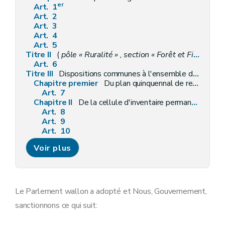
er
Art. 1
Art. 2
Art. 3
Art. 4
Art. 5
Titre II
(
pôle « Ruralité » , section « Forêt et Filière bois »
Art. 6
Titre III
Dispositions communes à l'ensemble des bois et forêts
Chapitre premier
Du plan quinquennal de recherches forestières
Art. 7
Chapitre II
De la cellule d'inventaire permanent des ressources forestières
Art. 8
Art. 9
Art. 10
Art. 11
Voir plus
Chapitre III
De la génétique forestière
Art. 12
Chapitre IV
De la circulation du public dans les bois et forêts
Section première
Dispositions générales
Art. 13
Le Parlement wallon a adopté et Nous, Gouvernement,
Art. 14
sanctionnons ce qui suit:
Art. 14bis
Art. 15