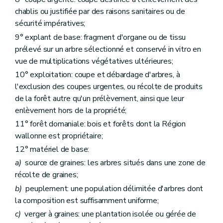
Art. 116
chablis ou justifiée par des raisons sanitaires ou de
Art. 117
Art. 118
sécurité impératives;
Art. 119
9° explant de base: fragment d'organe ou de tissu
Art. 120
prélevé sur un arbre sélectionné et conservé in vitro en
Art. 121
Art. 122
vue de multiplications végétatives ultérieures;
Art. 123
10° exploitation: coupe et débardage d'arbres, à
Titre VII
Dispositions finales et transitoires
l'exclusion des coupes urgentes, ou récolte de produits
Art. 124
Art. 125
de la forêt autre qu'un prélèvement, ainsi que leur
Art. 126
enlèvement hors de la propriété;
Art. 127
11° forêt domaniale: bois et forêts dont la Région
Art. 128
Art. 129
wallonne est propriétaire;
12° matériel de base:
a)
source de graines: les arbres situés dans une zone de
récolte de graines;
b)
peuplement: une population délimitée d'arbres dont
la composition est suffisamment uniforme;
c)
verger à graines: une plantation isolée ou gérée de