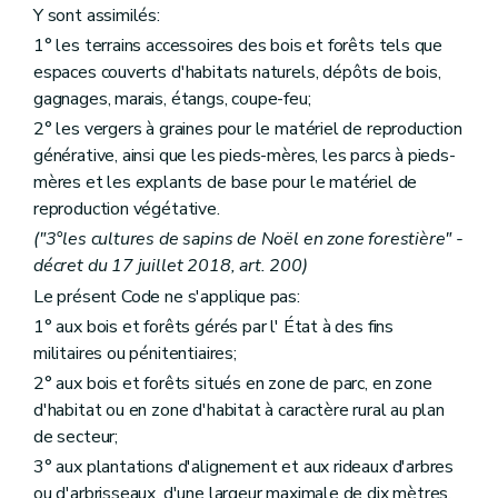
Art. 56
Y sont assimilés:
Chapitre III
Des plans d'aménagement
Art. 57
1° les terrains accessoires des bois et forêts tels que
Art. 58
espaces couverts d'habitats naturels, dépôts de bois,
Art. 59
gagnages, marais, étangs, coupe-feu;
Art. 60
Art. 61
2° les vergers à graines pour le matériel de reproduction
Art. 62
générative, ainsi que les pieds-mères, les parcs à pieds-
Art. 63
mères et les explants de base pour le matériel de
Art. 64
reproduction végétative.
Art. 65
Art. 66
("3°les cultures de sapins de Noël en zone forestière" -
Art. 67
décret du 17 juillet 2018, art. 200)
Art. 68
Art. 69
Le présent Code ne s'applique pas:
Art. 70
1° aux bois et forêts gérés par l' État à des fins
Chapitre IV
De la conservation des bois et forêts
militaires ou pénitentiaires;
Art. 71
Chapitre V
Des ventes de coupe, d'arbres ou de produits de la forêt
2° aux bois et forêts situés en zone de parc, en zone
Section première
Dispositions générales
d'habitat ou en zone d'habitat à caractère rural au plan
Art. 72
de secteur;
Art. 73
Art. 74
3° aux plantations d'alignement et aux rideaux d'arbres
Art. 75
ou d'arbrisseaux, d'une largeur maximale de dix mètres,