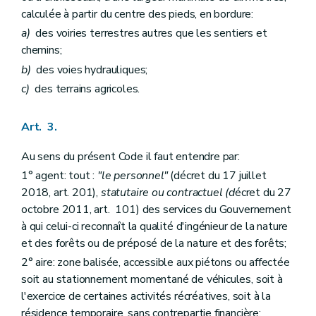
Art. 76
calculée à partir du centre des pieds, en bordure:
Art. 77
Art. 78
a)
des voiries terrestres autres que les sentiers et
Section 2
Dispositions particulières aux bois et forêts autres que les forêts domaniales
chemins;
Art. 79
b)
des voies hydrauliques;
Chapitre VI
Des exploitations
Art. 80
c)
des terrains agricoles.
Art. 81
Art. 82
Art. 83
Art. 3.
Art. 84
Art. 85
Au sens du présent Code il faut entendre par:
Art. 86
1° agent: tout :
"le personnel"
(décret du 17 juillet
Art. 87
2018, art. 201),
statutaire ou contractuel (d
écret du 27
Art. 88
Art. 89
octobre 2011, art. 101) des services du Gouvernement
Art. 90
à qui celui-ci reconnaît la qualité d'ingénieur de la nature
Art. 91
et des forêts ou de préposé de la nature et des forêts;
Titre V
De la surveillance, des incriminations, des sanctions et des mesures de réparation dans les bois et forêts
Chapitre premier
De la surveillance dans les bois et forêts des personnes morales de droit public
2° aire: zone balisée, accessible aux piétons ou affectée
Art. 92
soit au stationnement momentané de véhicules, soit à
Art. 93
l'exercice de certaines activités récréatives, soit à la
Chapitre II
De la surveillance dans les bois et forêts privés
résidence temporaire, sans contrepartie financière;
Art. 94