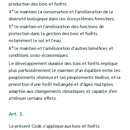
Art. 36
production des bois et forêts;
Art. 37
4° le maintien, la conservation et l'amélioration de la
Art. 38
diversité biologique dans les écosystèmes forestiers;
Art. 39
Art. 40
5° le maintien et l'amélioration des fonctions de
Art. 41
protection dans la gestion des bois et forêts,
Art. 42
notamment le sol et l'eau;
Art. 43
Art. 44
6° le maintien et l'amélioration d'autres bénéfices et
Art. 45
conditions socio-économiques.
Art. 46
Le développement durable des bois et forêts implique
Art. 47
Art. 48
plus particulièrement le maintien d'un équilibre entre les
Art. 49
peuplements résineux et les peuplements feuillus, et la
Art. 50
promotion d'une forêt mélangée et d'âges multiples,
Art. 51
adaptée aux changements climatiques et capable d'en
Titre IV
Du régime forestier
Chapitre premier
Champ d'application du régime forestier
atténuer certains effets.
Art. 52
Art. 53
Art. 54
Art. 2.
Art. 55
Chapitre II
Des agents
Le présent Code s'applique aux bois et forêts.