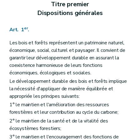
Art. 16
Titre premier
Art. 17
Dispositions générales
Section 2
Dispositions particulières à certains modes de locomotion ou à certaines activités
Art. 18
Art. 19
er
Art. 1
.
Art. 20
Art. 21
Art. 22
Les bois et forêts représentent un patrimoine naturel,
Art. 23
économique, social, culturel et paysager. Il convient de
Art. 24
garantir leur développement durable en assurant la
Section 3
Dispositions particulières aux balisages, aux balises, aux aires et aux zones délimitées accessibles aux activités de jeunesse et aux mouvements encadrés à vocation pédagogique ou thérapeutique
coexistence harmonieuse de leurs fonctions
Art. 25
Art. 26
économiques, écologiques et sociales.
Art. 27
Le développement durable des bois et forêts implique
Art. 28
la nécessité d'appliquer de manière équilibrée et
Art. 29
Chapitre V
Des subventions
appropriée les principes suivants:
Art. 30
1° le maintien et l'amélioration des ressources
Chapitre VI
De la conservation des bois et forêts
forestières et leur contribution au cycle du carbone;
Art. 31
Art. 32
2° le maintien de la santé et de la vitalité des
Art. 33
écosystèmes forestiers;
Art. 34
3° le maintien et l'encouragement des fonctions de
Art. 35