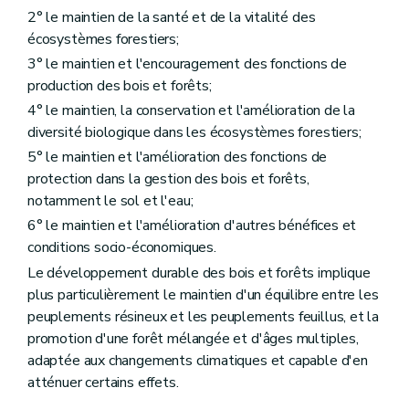
Art. 32
2° le maintien de la santé et de la vitalité des
Art. 33
écosystèmes forestiers;
Art. 34
3° le maintien et l'encouragement des fonctions de
Art. 35
Art. 36
production des bois et forêts;
Art. 37
4° le maintien, la conservation et l'amélioration de la
Art. 38
diversité biologique dans les écosystèmes forestiers;
Art. 39
Art. 40
5° le maintien et l'amélioration des fonctions de
Art. 41
protection dans la gestion des bois et forêts,
Art. 42
notamment le sol et l'eau;
Art. 43
Art. 44
6° le maintien et l'amélioration d'autres bénéfices et
Art. 45
conditions socio-économiques.
Art. 46
Le développement durable des bois et forêts implique
Art. 47
Art. 48
plus particulièrement le maintien d'un équilibre entre les
Art. 49
peuplements résineux et les peuplements feuillus, et la
Art. 50
promotion d'une forêt mélangée et d'âges multiples,
Art. 51
adaptée aux changements climatiques et capable d'en
Titre IV
Du régime forestier
Chapitre premier
Champ d'application du régime forestier
atténuer certains effets.
Art. 52