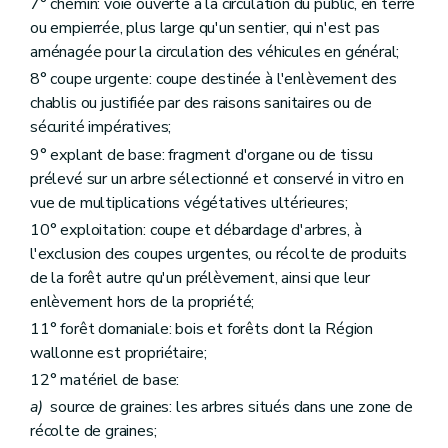
7° chemin: voie ouverte à la circulation du public, en terre
Art. 112
Art. 113
ou empierrée, plus large qu'un sentier, qui n'est pas
Art. 114
aménagée pour la circulation des véhicules en général;
Art. 115
8° coupe urgente: coupe destinée à l'enlèvement des
Art. 116
chablis ou justifiée par des raisons sanitaires ou de
Art. 117
Art. 118
sécurité impératives;
Art. 119
9° explant de base: fragment d'organe ou de tissu
Art. 120
prélevé sur un arbre sélectionné et conservé in vitro en
Art. 121
Art. 122
vue de multiplications végétatives ultérieures;
Art. 123
10° exploitation: coupe et débardage d'arbres, à
Titre VII
Dispositions finales et transitoires
l'exclusion des coupes urgentes, ou récolte de produits
Art. 124
Art. 125
de la forêt autre qu'un prélèvement, ainsi que leur
Art. 126
enlèvement hors de la propriété;
Art. 127
11° forêt domaniale: bois et forêts dont la Région
Art. 128
Art. 129
wallonne est propriétaire;
12° matériel de base:
a)
source de graines: les arbres situés dans une zone de
récolte de graines;