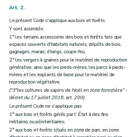
Art. 53
Art. 54
Art. 2.
Art. 55
Chapitre II
Des agents
Le présent Code s'applique aux bois et forêts.
Art. 56
Y sont assimilés:
Chapitre III
Des plans d'aménagement
Art. 57
1° les terrains accessoires des bois et forêts tels que
Art. 58
espaces couverts d'habitats naturels, dépôts de bois,
Art. 59
gagnages, marais, étangs, coupe-feu;
Art. 60
Art. 61
2° les vergers à graines pour le matériel de reproduction
Art. 62
générative, ainsi que les pieds-mères, les parcs à pieds-
Art. 63
mères et les explants de base pour le matériel de
Art. 64
reproduction végétative.
Art. 65
Art. 66
("3°les cultures de sapins de Noël en zone forestière" -
Art. 67
décret du 17 juillet 2018, art. 200)
Art. 68
Art. 69
Le présent Code ne s'applique pas:
Art. 70
1° aux bois et forêts gérés par l' État à des fins
Chapitre IV
De la conservation des bois et forêts
militaires ou pénitentiaires;
Art. 71
Chapitre V
Des ventes de coupe, d'arbres ou de produits de la forêt
2° aux bois et forêts situés en zone de parc, en zone
Section première
Dispositions générales