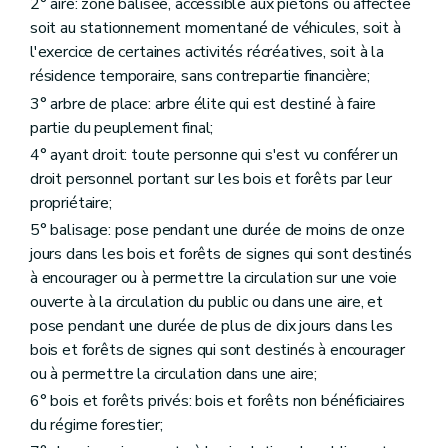
Chapitre premier
De la surveillance dans les bois et forêts des personnes morales de droit public
2° aire: zone balisée, accessible aux piétons ou affectée
Art. 92
soit au stationnement momentané de véhicules, soit à
Art. 93
l'exercice de certaines activités récréatives, soit à la
Chapitre II
De la surveillance dans les bois et forêts privés
résidence temporaire, sans contrepartie financière;
Art. 94
Art. 95
3° arbre de place: arbre élite qui est destiné à faire
Chapitre III
Des incriminations, des sanctions et des mesures de réparation dans les bois et forêts
partie du peuplement final;
Art. 96
Art. 97
4° ayant droit: toute personne qui s'est vu conférer un
Art. 98
droit personnel portant sur les bois et forêts par leur
Art. 99
propriétaire;
Art. 100
Art. 101
5° balisage: pose pendant une durée de moins de onze
Art. 102
jours dans les bois et forêts de signes qui sont destinés
Art. 103
à encourager ou à permettre la circulation sur une voie
Art. 104
ouverte à la circulation du public ou dans une aire, et
Art. 105
Art. 106
pose pendant une durée de plus de dix jours dans les
Art. 107
bois et forêts de signes qui sont destinés à encourager
Art. 108
ou à permettre la circulation dans une aire;
Art. 109
Titre VI
Dispositions modificatives et abrogatoires
6° bois et forêts privés: bois et forêts non bénéficiaires
Art. 110
du régime forestier;
Art. 111