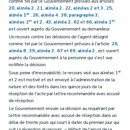
comme tel par le Gouvernement prévues aux articles
20, alinéa 2
,
21, alinéa 2
,
22, alinéas 2 et 3
,
25,
er
alinéa 1
,
26, alinéa 4
,
38, paragraphe 3,
er
er
alinéas 1
et 2
,
43, alinéa 2
,
62
et
66, alinéa 1
est ouvert auprès du Gouvernement au demandeur.
Un recours contre les décisions de l'agent désigné
comme tel par le Gouvernement prévues à l'article
26,
alinéa 8
,
39, alinéa 2
,
67
et
69, alinéa 2
, est ouvert
auprès du Gouvernement à la personne qui s'est vue
notifiée la décision.
er
Sous peine d'irrecevabilité, le recours visé aux alinéas 1
et 2 est motivé et est envoyé à l'administration de la
nature et des forêts dans les quinze jours de la
réception de l'acte par lettre recommandée avec accusé
de réception.
Le Gouvernement envoie sa décision au requérant par
lettre recommandée avec accusé de réception dans un
délai de trente jours qui court à dater du premier jour qui
suit la réception du recours. ÷ défaut de l'envoi de la