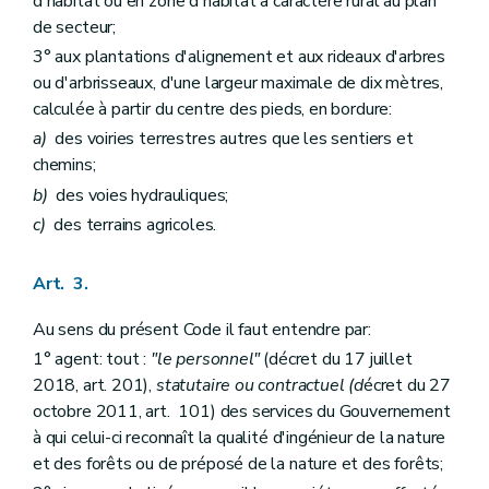
d'habitat ou en zone d'habitat à caractère rural au plan
Art. 72
de secteur;
Art. 73
Art. 74
3° aux plantations d'alignement et aux rideaux d'arbres
Art. 75
ou d'arbrisseaux, d'une largeur maximale de dix mètres,
Art. 76
calculée à partir du centre des pieds, en bordure:
Art. 77
Art. 78
a)
des voiries terrestres autres que les sentiers et
Section 2
Dispositions particulières aux bois et forêts autres que les forêts domaniales
chemins;
Art. 79
b)
des voies hydrauliques;
Chapitre VI
Des exploitations
Art. 80
c)
des terrains agricoles.
Art. 81
Art. 82
Art. 83
Art. 3.
Art. 84
Art. 85
Au sens du présent Code il faut entendre par:
Art. 86
1° agent: tout :
"le personnel"
(décret du 17 juillet
Art. 87
2018, art. 201),
statutaire ou contractuel (d
écret du 27
Art. 88
Art. 89
octobre 2011, art. 101) des services du Gouvernement
Art. 90
à qui celui-ci reconnaît la qualité d'ingénieur de la nature
Art. 91
et des forêts ou de préposé de la nature et des forêts;
Titre V
De la surveillance, des incriminations, des sanctions et des mesures de réparation dans les bois et forêts