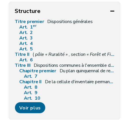
Structure
Titre premier
Dispositions générales
er
Art. 1
Art. 2
Art. 3
Art. 4
Art. 5
Titre II
(
pôle « Ruralité » , section « Forêt et Filière bois »
Art. 6
Titre III
Dispositions communes à l'ensemble des bois et forêts
Chapitre premier
Du plan quinquennal de recherches forestières
Art. 7
Chapitre II
De la cellule d'inventaire permanent des ressources forestières
Art. 8
Art. 9
Art. 10
Art. 11
Voir plus
Chapitre III
De la génétique forestière
Art. 12
Chapitre IV
De la circulation du public dans les bois et forêts
Section première
Dispositions générales