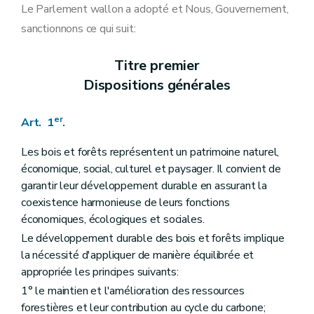
Art. 13
Le Parlement wallon a adopté et Nous, Gouvernement,
Art. 14
sanctionnons ce qui suit:
Art. 14bis
Art. 15
Art. 16
Titre premier
Art. 17
Dispositions générales
Section 2
Dispositions particulières à certains modes de locomotion ou à certaines activités
Art. 18
Art. 19
er
Art. 1
.
Art. 20
Art. 21
Art. 22
Les bois et forêts représentent un patrimoine naturel,
Art. 23
économique, social, culturel et paysager. Il convient de
Art. 24
garantir leur développement durable en assurant la
Section 3
Dispositions particulières aux balisages, aux balises, aux aires et aux zones délimitées accessibles aux activités de jeunesse et aux mouvements encadrés à vocation pédagogique ou thérapeutique
coexistence harmonieuse de leurs fonctions
Art. 25
Art. 26
économiques, écologiques et sociales.
Art. 27
Le développement durable des bois et forêts implique
Art. 28
la nécessité d'appliquer de manière équilibrée et
Art. 29
Chapitre V
Des subventions
appropriée les principes suivants:
Art. 30
1° le maintien et l'amélioration des ressources
Chapitre VI
De la conservation des bois et forêts
forestières et leur contribution au cycle du carbone;
Art. 31