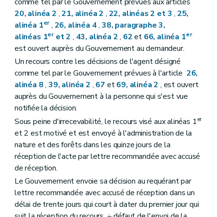
comme tel par le Gouvernement prévues aux articles
20, alinéa 2
,
21, alinéa 2
,
22, alinéas 2 et 3
,
25,
er
alinéa 1
,
26, alinéa 4
,
38, paragraphe 3,
er
er
alinéas 1
et 2
,
43, alinéa 2
,
62
et
66, alinéa 1
est ouvert auprès du Gouvernement au demandeur.
Un recours contre les décisions de l'agent désigné
comme tel par le Gouvernement prévues à l'article
26,
alinéa 8
,
39, alinéa 2
,
67
et
69, alinéa 2
, est ouvert
auprès du Gouvernement à la personne qui s'est vue
notifiée la décision.
er
Sous peine d'irrecevabilité, le recours visé aux alinéas 1
et 2 est motivé et est envoyé à l'administration de la
nature et des forêts dans les quinze jours de la
réception de l'acte par lettre recommandée avec accusé
de réception.
Le Gouvernement envoie sa décision au requérant par
lettre recommandée avec accusé de réception dans un
délai de trente jours qui court à dater du premier jour qui
suit la réception du recours. ÷ défaut de l'envoi de la