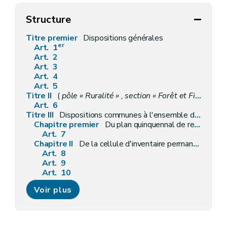
Structure
Titre premier
Dispositions générales
er
Art. 1
Art. 2
Art. 3
Art. 4
Art. 5
Titre II
(
pôle « Ruralité » , section « Forêt et Filière bois »
Art. 6
Titre III
Dispositions communes à l'ensemble des bois et forêts
Chapitre premier
Du plan quinquennal de recherches forestières
Art. 7
Chapitre II
De la cellule d'inventaire permanent des ressources forestières
Art. 8
Art. 9
Art. 10
Art. 11
Voir plus
Chapitre III
De la génétique forestière
Art. 12
Chapitre IV
De la circulation du public dans les bois et forêts
Section première
Dispositions générales