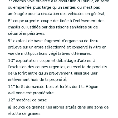
7° chemin: voie ouverte à la circulation du public, en terre
Art. 112
Art. 113
ou empierrée, plus large qu'un sentier, qui n'est pas
Art. 114
aménagée pour la circulation des véhicules en général;
Art. 115
8° coupe urgente: coupe destinée à l'enlèvement des
Art. 116
chablis ou justifiée par des raisons sanitaires ou de
Art. 117
Art. 118
sécurité impératives;
Art. 119
9° explant de base: fragment d'organe ou de tissu
Art. 120
prélevé sur un arbre sélectionné et conservé in vitro en
Art. 121
Art. 122
vue de multiplications végétatives ultérieures;
Art. 123
10° exploitation: coupe et débardage d'arbres, à
Titre VII
Dispositions finales et transitoires
l'exclusion des coupes urgentes, ou récolte de produits
Art. 124
Art. 125
de la forêt autre qu'un prélèvement, ainsi que leur
Art. 126
enlèvement hors de la propriété;
Art. 127
11° forêt domaniale: bois et forêts dont la Région
Art. 128
Art. 129
wallonne est propriétaire;
12° matériel de base:
a)
source de graines: les arbres situés dans une zone de
récolte de graines;