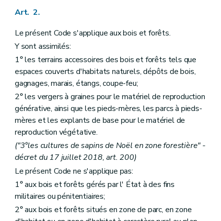
Art. 53
Art. 54
Art. 2.
Art. 55
Chapitre II
Des agents
Le présent Code s'applique aux bois et forêts.
Art. 56
Y sont assimilés:
Chapitre III
Des plans d'aménagement
Art. 57
1° les terrains accessoires des bois et forêts tels que
Art. 58
espaces couverts d'habitats naturels, dépôts de bois,
Art. 59
gagnages, marais, étangs, coupe-feu;
Art. 60
Art. 61
2° les vergers à graines pour le matériel de reproduction
Art. 62
générative, ainsi que les pieds-mères, les parcs à pieds-
Art. 63
mères et les explants de base pour le matériel de
Art. 64
reproduction végétative.
Art. 65
Art. 66
("3°les cultures de sapins de Noël en zone forestière" -
Art. 67
décret du 17 juillet 2018, art. 200)
Art. 68
Art. 69
Le présent Code ne s'applique pas:
Art. 70
1° aux bois et forêts gérés par l' État à des fins
Chapitre IV
De la conservation des bois et forêts
militaires ou pénitentiaires;
Art. 71
Chapitre V
Des ventes de coupe, d'arbres ou de produits de la forêt
2° aux bois et forêts situés en zone de parc, en zone
Section première
Dispositions générales