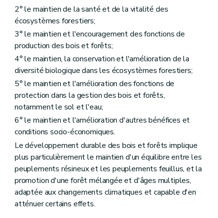
Art. 32
2° le maintien de la santé et de la vitalité des
Art. 33
écosystèmes forestiers;
Art. 34
3° le maintien et l'encouragement des fonctions de
Art. 35
Art. 36
production des bois et forêts;
Art. 37
4° le maintien, la conservation et l'amélioration de la
Art. 38
diversité biologique dans les écosystèmes forestiers;
Art. 39
Art. 40
5° le maintien et l'amélioration des fonctions de
Art. 41
protection dans la gestion des bois et forêts,
Art. 42
notamment le sol et l'eau;
Art. 43
Art. 44
6° le maintien et l'amélioration d'autres bénéfices et
Art. 45
conditions socio-économiques.
Art. 46
Le développement durable des bois et forêts implique
Art. 47
Art. 48
plus particulièrement le maintien d'un équilibre entre les
Art. 49
peuplements résineux et les peuplements feuillus, et la
Art. 50
promotion d'une forêt mélangée et d'âges multiples,
Art. 51
adaptée aux changements climatiques et capable d'en
Titre IV
Du régime forestier
Chapitre premier
Champ d'application du régime forestier
atténuer certains effets.
Art. 52