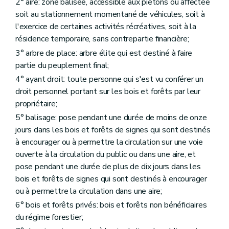
Chapitre premier
De la surveillance dans les bois et forêts des personnes morales de droit public
2° aire: zone balisée, accessible aux piétons ou affectée
Art. 92
soit au stationnement momentané de véhicules, soit à
Art. 93
l'exercice de certaines activités récréatives, soit à la
Chapitre II
De la surveillance dans les bois et forêts privés
résidence temporaire, sans contrepartie financière;
Art. 94
Art. 95
3° arbre de place: arbre élite qui est destiné à faire
Chapitre III
Des incriminations, des sanctions et des mesures de réparation dans les bois et forêts
partie du peuplement final;
Art. 96
Art. 97
4° ayant droit: toute personne qui s'est vu conférer un
Art. 98
droit personnel portant sur les bois et forêts par leur
Art. 99
propriétaire;
Art. 100
Art. 101
5° balisage: pose pendant une durée de moins de onze
Art. 102
jours dans les bois et forêts de signes qui sont destinés
Art. 103
à encourager ou à permettre la circulation sur une voie
Art. 104
ouverte à la circulation du public ou dans une aire, et
Art. 105
Art. 106
pose pendant une durée de plus de dix jours dans les
Art. 107
bois et forêts de signes qui sont destinés à encourager
Art. 108
ou à permettre la circulation dans une aire;
Art. 109
Titre VI
Dispositions modificatives et abrogatoires
6° bois et forêts privés: bois et forêts non bénéficiaires
Art. 110
du régime forestier;
Art. 111