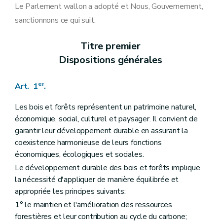
Art. 13
Le Parlement wallon a adopté et Nous, Gouvernement,
Art. 14
sanctionnons ce qui suit:
Art. 14bis
Art. 15
Art. 16
Titre premier
Art. 17
Dispositions générales
Section 2
Dispositions particulières à certains modes de locomotion ou à certaines activités
Art. 18
Art. 19
er
Art. 1
.
Art. 20
Art. 21
Art. 22
Les bois et forêts représentent un patrimoine naturel,
Art. 23
économique, social, culturel et paysager. Il convient de
Art. 24
garantir leur développement durable en assurant la
Section 3
Dispositions particulières aux balisages, aux balises, aux aires et aux zones délimitées accessibles aux activités de jeunesse et aux mouvements encadrés à vocation pédagogique ou thérapeutique
coexistence harmonieuse de leurs fonctions
Art. 25
Art. 26
économiques, écologiques et sociales.
Art. 27
Le développement durable des bois et forêts implique
Art. 28
la nécessité d'appliquer de manière équilibrée et
Art. 29
Chapitre V
Des subventions
appropriée les principes suivants:
Art. 30
1° le maintien et l'amélioration des ressources
Chapitre VI
De la conservation des bois et forêts
forestières et leur contribution au cycle du carbone;
Art. 31