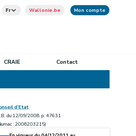
Fr
Wallonie.be
Mon compte
CRAIE
Contact
onseil d’Etat
.B. du 12/09/2008, p. 47631
Numac : 2008203215)
En vigueur du 04/12/2011 au