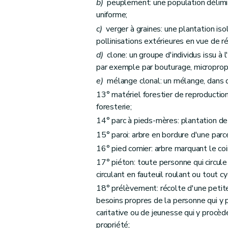
b)
peuplement: une population délimit
Art. 63
uniforme;
Art. 64
c)
verger à graines: une plantation iso
pollinisations extérieures en vue de 
Art. 65
d)
clone: un groupe d'individus issu à l
Art. 66
par exemple par bouturage, micropropa
Art. 67
e)
mélange clonal: un mélange, dans d
Art. 68
13° matériel forestier de reproductio
Art. 69
foresterie;
Art. 70
14° parc à pieds-mères: plantation de
Chapitre IV
De la conservation des bois et fo
15° paroi: arbre en bordure d'une parce
Art. 71
16° pied cornier: arbre marquant le coi
Chapitre V
Des ventes de coupe, d'arbres ou 
17° piéton: toute personne qui circule
Section première
Dispositions générales
circulant en fauteuil roulant ou tout c
Art. 72
18° prélèvement: récolte d'une petite
Art. 73
besoins propres de la personne qui y p
Art. 74
caritative ou de jeunesse qui y procèd
propriété;
Art. 75