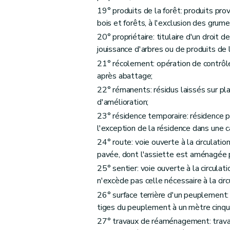
19° produits de la forêt: produits pr
Art. 76
bois et forêts, à l'exclusion des grum
Art. 77
20° propriétaire: titulaire d'un droit
Art. 78
jouissance d'arbres ou de produits de l
Section 2
Dispositions particulières aux bo
21° récolement: opération de contrôl
Art. 79
après abattage;
Chapitre VI
Des exploitations
22° rémanents: résidus laissés sur pl
Art. 80
d'amélioration;
Art. 81
23° résidence temporaire: résidence p
Art. 82
l'exception de la résidence dans une
24° route: voie ouverte à la circulat
Art. 83
pavée, dont l'assiette est aménagée po
Art. 84
25° sentier: voie ouverte à la circulatio
Art. 85
n'excède pas celle nécessaire à la circ
Art. 86
26° surface terrière d'un peuplement
Art. 87
tiges du peuplement à un mètre cinqu
Art. 88
27° travaux de réaménagement: travau
Art. 89