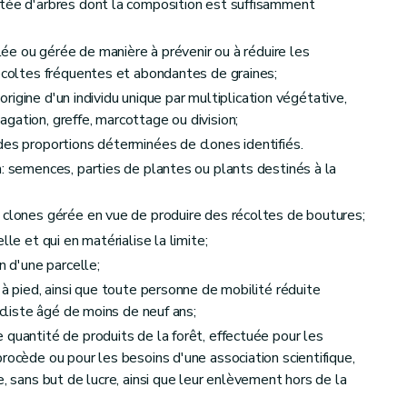
ée d'arbres dont la composition est suffisamment
lée ou gérée de manière à prévenir ou à réduire les
récoltes fréquentes et abondantes de graines;
'origine d'un individu unique par multiplication végétative,
gation, greffe, marcottage ou division;
es proportions déterminées de clones identifiés.
n: semences, parties de plantes ou plants destinés à la
 clones gérée en vue de produire des récoltes de boutures;
rêts
lle et qui en matérialise la limite;
n d'une parcelle;
de produits de la forêt
 à pied, ainsi que toute personne de mobilité réduite
ycliste âgé de moins de neuf ans;
 quantité de produits de la forêt, effectuée pour les
rocède ou pour les besoins d'une association scientifique,
e, sans but de lucre, ainsi que leur enlèvement hors de la