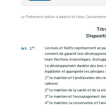
Art. 8
Art. 9
Le Parlement wallon a adopté et Nous, Gouvernement
Art. 10
Art. 11
Titr
Chapitre III
De la génétique forestière
Disposit
Art. 12
Chapitre IV
De la circulation du public dans l
er
Les bois et forêts représentent un pat
Art. 1
.
Section première
Dispositions générales
convient de garantir leur développem
Art. 13
leurs fonctions économiques, écologiq
Art. 14
Le développement durable des bois et
équilibrée et appropriée les principes 
Art. 16
1° le maintien et l'amélioration des re
Art. 17
carbone;
Section 2
Dispositions particulières à cer
2° le maintien de la santé et de la vi
Art. 18
3° le maintien et l'encouragement des
Art. 19
4° le maintien, la conservation et l'a
Art. 20