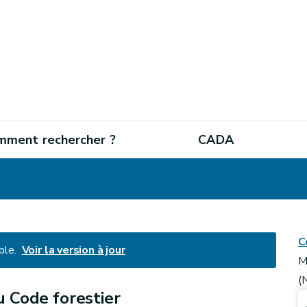
mment rechercher ?
CADA
C
ble.
Voir la version à jour
M
(
u Code forestier