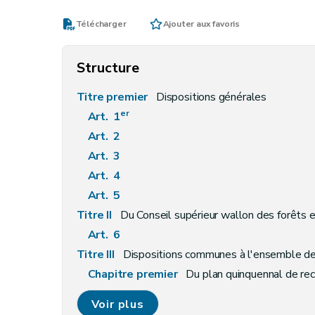
Télécharger
Ajouter aux favoris
Structure
Titre premier
Dispositions générales
er
Art. 1
Art. 2
Art. 3
Art. 4
Art. 5
Titre II
Du Conseil supérieur wallon des forêts et
Art. 6
Titre III
Dispositions communes à l'ensemble des
Chapitre premier
Du plan quinquennal de rec
Art. 7
Voir plus
Chapitre II
De la cellule d'inventaire permane