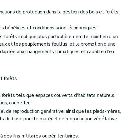
onctions de protection dans la gestion des bois et forêts,
res bénéfices et conditions socio-économiques.
forêts implique plus particulièrement le maintien d'un
ones délimitées accessibles aux activités de jeunesse et aux mouvements encadrés à vocation pédagogique ou thérapeutique
eux et les peuplements feuillus, et la promotion d'une
adaptée aux changements climatiques et capable d'en
t forêts.
t forêts tels que espaces couverts d'habitats naturels,
ngs, coupe-feu;
iel de reproduction générative, ainsi que les pieds-mères,
rêts
ts de base pour le matériel de reproduction végétative.
à des fins militaires ou pénitentiaires;