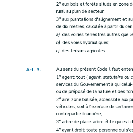
2° aux bois et forêts situés en zone d
Art. 34
rural au plan de secteur;
Art. 35
3° aux plantations d'alignement et au
Art. 36
de dix mètres, calculée à partir du cen
Art. 37
a)
des voiries terrestres autres que l
Art. 38
b)
des voies hydrauliques;
Art. 39
c)
des terrains agricoles.
Art. 40
Art. 41
Au sens du présent Code il faut enten
Art. 3.
Art. 42
1° agent: tout (
agent, statutaire ou 
Art. 43
services du Gouvernement à qui celui-c
Art. 44
ou de préposé de la nature et des for
Art. 45
2° aire: zone balisée, accessible aux
véhicules, soit à l'exercice de certaine
Art. 47
contrepartie financière;
Art. 48
3° arbre de place: arbre élite qui est 
Art. 49
4° ayant droit: toute personne qui s'e
Art. 50