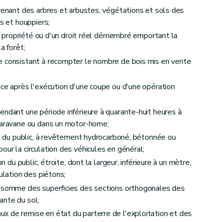
ovenant des arbres et arbustes, végétations et sols des
es et houppiers;
 de propriété ou d'un droit réel démembré emportant la
a forêt;
is et forêts autres que les forêts domaniales
e consistant à recompter le nombre de bois mis en vente
ace après l'exécution d'une coupe ou d'une opération
endant une période inférieure à quarante-huit heures à
 caravane ou dans un motor-home;
ion du public, à revêtement hydrocarboné, bétonnée ou
ur la circulation des véhicules en général;
n du public, étroite, dont la largeur, inférieure à un mètre,
ulation des piétons;
: somme des superficies des sections orthogonales des
ante du sol;
x de remise en état du parterre de l'exploitation et des