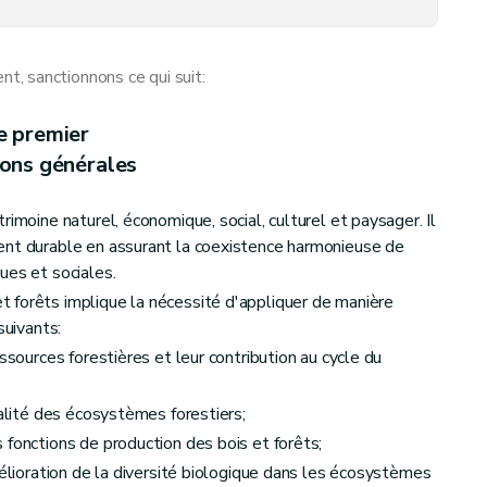
, sanctionnons ce qui suit:
e premier
ions générales
es bois et forêts
rimoine naturel, économique, social, culturel et paysager. Il
ent durable en assurant la coexistence harmonieuse de
ues et sociales.
 forêts implique la nécessité d'appliquer de manière
suivants:
ssources forestières et leur contribution au cycle du
tains modes de locomotion ou à certaines activités
talité des écosystèmes forestiers;
 fonctions de production des bois et forêts;
mélioration de la diversité biologique dans les écosystèmes