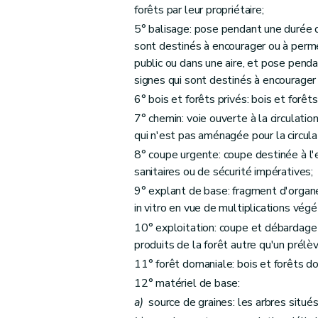
forêts par leur propriétaire;
Art. 51
5° balisage: pose pendant une durée d
Titre IV
Du régime forestier
sont destinés à encourager ou à permett
Chapitre premier
Champ d'application du rég
public ou dans une aire, et pose penda
Art. 52
signes qui sont destinés à encourager 
Art. 53
6° bois et forêts privés: bois et forêts
Art. 54
7° chemin: voie ouverte à la circulatio
qui n'est pas aménagée pour la circula
Art. 55
8° coupe urgente: coupe destinée à l'
Chapitre II
Des agents
sanitaires ou de sécurité impératives;
Art. 56
9° explant de base: fragment d'organe
Chapitre III
Des plans d'aménagement
in vitro en vue de multiplications végé
Art. 57
10° exploitation: coupe et débardage 
Art. 58
produits de la forêt autre qu'un prélè
Art. 59
11° forêt domaniale: bois et forêts do
Art. 60
12° matériel de base:
Art. 61
a)
source de graines: les arbres situé
Art. 62