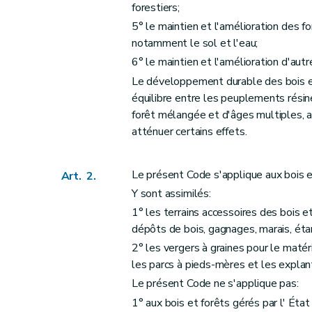
forestiers;
Art. 21
5° le maintien et l'amélioration des f
Art. 22
notamment le sol et l'eau;
Art. 23
6° le maintien et l'amélioration d'aut
Art. 24
Le développement durable des bois et 
Section 3
Dispositions particulières aux balisages, aux balises, aux aires et aux z
équilibre entre les peuplements résin
forêt mélangée et d'âges multiples, 
Art. 25
atténuer certains effets.
Art. 26
Art. 27
Art. 28
Le présent Code s'applique aux bois e
Art. 2.
Y sont assimilés:
Art. 29
1° les terrains accessoires des bois e
Chapitre V
Des subventions
dépôts de bois, gagnages, marais, éta
Art. 30
2° les vergers à graines pour le matér
Chapitre VI
De la conservation des bois et fo
les parcs à pieds-mères et les explan
Art. 31
Le présent Code ne s'applique pas:
Art. 32
1° aux bois et forêts gérés par l' État 
Art. 33