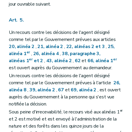
jour ouvrable suivant.
Art. 5.
Un recours contre les décisions de l'agent désigné
comme tel par le Gouvernement prévues aux articles
20, alinéa 2
,
21, alinéa 2
,
22, alinéas 2 et 3
,
25,
er
alinéa 1
,
26, alinéa 4
,
38, paragraphe 3,
er
er
alinéas 1
et 2
,
43, alinéa 2
,
62
et
66, alinéa 1
est ouvert auprès du Gouvernement au demandeur.
Un recours contre les décisions de l'agent désigné
comme tel par le Gouvernement prévues à l'article
26,
alinéa 8
,
39, alinéa 2
,
67
et
69, alinéa 2
, est ouvert
auprès du Gouvernement à la personne qui s'est vue
notifiée la décision.
er
Sous peine d'irrecevabilité, le recours visé aux alinéas 1
et 2 est motivé et est envoyé à l'administration de la
nature et des forêts dans les quinze jours de la