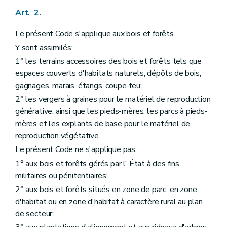
Chapitre II
Des agents
Art. 56
Art. 2.
Chapitre III
Des plans d'aménagement
Art. 57
Le présent Code s'applique aux bois et forêts.
Art. 58
Y sont assimilés:
Art. 59
Art. 60
1° les terrains accessoires des bois et forêts tels que
Art. 61
espaces couverts d'habitats naturels, dépôts de bois,
Art. 62
gagnages, marais, étangs, coupe-feu;
Art. 63
Art. 64
2° les vergers à graines pour le matériel de reproduction
Art. 65
générative, ainsi que les pieds-mères, les parcs à pieds-
Art. 66
mères et les explants de base pour le matériel de
Art. 67
reproduction végétative.
Art. 68
Art. 69
Le présent Code ne s'applique pas:
Art. 70
1° aux bois et forêts gérés par l' État à des fins
Chapitre IV
De la conservation des bois et forêts
Art. 71
militaires ou pénitentiaires;
Chapitre V
Des ventes de coupe, d'arbres ou de produits de la forêt
2° aux bois et forêts situés en zone de parc, en zone
Section première
Dispositions générales
d'habitat ou en zone d'habitat à caractère rural au plan
Art. 72
de secteur;
Art. 73
Art. 74