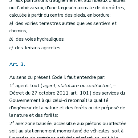
3° aux plantations d'alignement et aux rideaux d'arbres
Art. 75
ou d'arbrisseaux, d'une largeur maximale de dix mètres,
Art. 76
calculée à partir du centre des pieds, en bordure:
Art. 77
Art. 78
a)
des voiries terrestres autres que les sentiers et
Section 2
Dispositions particulières aux bois et forêts autres que les forêts domaniales
chemins;
Art. 79
Chapitre VI
Des exploitations
b)
des voies hydrauliques;
Art. 80
c)
des terrains agricoles.
Art. 81
Art. 82
Art. 83
Art. 3.
Art. 84
Art. 85
Au sens du présent Code il faut entendre par:
Art. 86
1° agent: tout (
agent, statutaire ou contractuel,
–
Art. 87
Art. 88
Décret du 27 octobre 2011, art. 101 ) des services du
Art. 89
Gouvernement à qui celui-ci reconnaît la qualité
Art. 90
d'ingénieur de la nature et des forêts ou de préposé de
Art. 91
Titre V
De la surveillance, des incriminations, des sanctions et des mesures de réparation dans les bois et forêts
la nature et des forêts;
Chapitre premier
De la surveillance dans les bois et forêts des personnes morales de droit public
2° aire: zone balisée, accessible aux piétons ou affectée
Art. 92
soit au stationnement momentané de véhicules, soit à
Art. 93