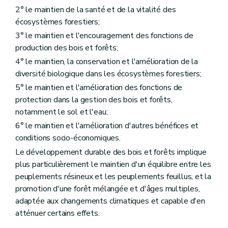
Art. 34
2° le maintien de la santé et de la vitalité des
Art. 35
écosystèmes forestiers;
Art. 36
3° le maintien et l'encouragement des fonctions de
Art. 37
Art. 38
production des bois et forêts;
Art. 39
4° le maintien, la conservation et l'amélioration de la
Art. 40
diversité biologique dans les écosystèmes forestiers;
Art. 41
Art. 42
5° le maintien et l'amélioration des fonctions de
Art. 43
protection dans la gestion des bois et forêts,
Art. 44
notamment le sol et l'eau;
Art. 45
Art. 47
6° le maintien et l'amélioration d'autres bénéfices et
Art. 48
conditions socio-économiques.
Art. 49
Le développement durable des bois et forêts implique
Art. 50
Art. 51
plus particulièrement le maintien d'un équilibre entre les
Titre IV
Du régime forestier
peuplements résineux et les peuplements feuillus, et la
Chapitre premier
Champ d'application du régime forestier
promotion d'une forêt mélangée et d'âges multiples,
Art. 52
adaptée aux changements climatiques et capable d'en
Art. 53
Art. 54
atténuer certains effets.
Art. 55