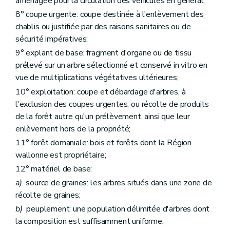
aménagée pour la circulation des véhicules en général;
Art. 115
Art. 116
8° coupe urgente: coupe destinée à l'enlèvement des
Art. 117
chablis ou justifiée par des raisons sanitaires ou de
Art. 118
sécurité impératives;
Art. 119
9° explant de base: fragment d'organe ou de tissu
Art. 120
Art. 121
prélevé sur un arbre sélectionné et conservé in vitro en
Art. 122
vue de multiplications végétatives ultérieures;
Art. 123
10° exploitation: coupe et débardage d'arbres, à
Titre VII
Dispositions finales et transitoires
Art. 124
l'exclusion des coupes urgentes, ou récolte de produits
Art. 125
de la forêt autre qu'un prélèvement, ainsi que leur
Art. 126
enlèvement hors de la propriété;
Art. 127
Art. 128
11° forêt domaniale: bois et forêts dont la Région
Art. 129
wallonne est propriétaire;
12° matériel de base:
a)
source de graines: les arbres situés dans une zone de
récolte de graines;
b)
peuplement: une population délimitée d'arbres dont
la composition est suffisamment uniforme;