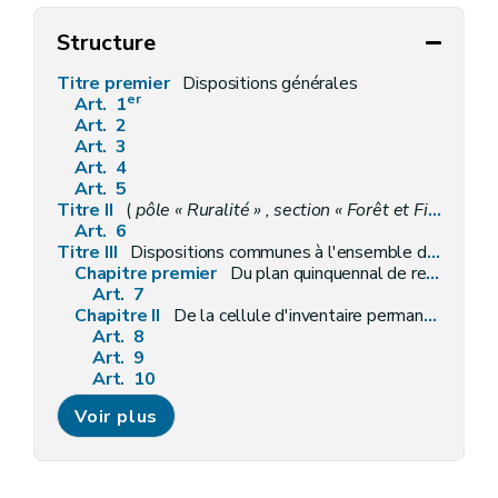
Structure
Titre premier
Dispositions générales
er
Art. 1
Art. 2
Art. 3
Art. 4
Art. 5
Titre II
(
pôle « Ruralité » , section « Forêt et Filière bois »
Art. 6
Titre III
Dispositions communes à l'ensemble des bois et forêts
Chapitre premier
Du plan quinquennal de recherches forestières
Art. 7
Chapitre II
De la cellule d'inventaire permanent des ressources forestières
Art. 8
Art. 9
Art. 10
Art. 11
Voir plus
Chapitre III
De la génétique forestière
Art. 12
Chapitre IV
De la circulation du public dans les bois et forêts
Section première
Dispositions générales