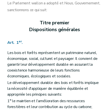
Art. 13
Le Parlement wallon a adopté et Nous, Gouvernement,
Art. 14
sanctionnons ce qui suit:
Art. 16
Art. 17
Section 2
Dispositions particulières à certains modes de locomotion ou à certaines activités
Titre premier
Art. 18
Dispositions générales
Art. 19
Art. 20
Art. 21
er
Art. 1
.
Art. 22
Art. 23
Art. 24
Les bois et forêts représentent un patrimoine naturel,
Section 3
Dispositions particulières aux balisages, aux balises, aux aires et aux zones délimitées accessibles aux activités de jeunesse et aux mouvements encadrés à vocation pédagogique ou thérapeutique
économique, social, culturel et paysager. Il convient de
Art. 25
garantir leur développement durable en assurant la
Art. 26
coexistence harmonieuse de leurs fonctions
Art. 27
Art. 28
économiques, écologiques et sociales.
Art. 29
Le développement durable des bois et forêts implique
Chapitre V
Des subventions
la nécessité d'appliquer de manière équilibrée et
Art. 30
Chapitre VI
De la conservation des bois et forêts
appropriée les principes suivants:
Art. 31
1° le maintien et l'amélioration des ressources
Art. 32
forestières et leur contribution au cycle du carbone;
Art. 33