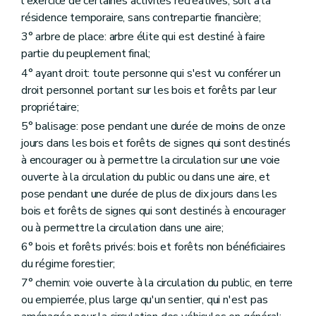
Chapitre II
De la surveillance dans les bois et forêts privés
l'exercice de certaines activités récréatives, soit à la
Art. 94
résidence temporaire, sans contrepartie financière;
Art. 95
3° arbre de place: arbre élite qui est destiné à faire
Chapitre III
Des incriminations, des sanctions et des mesures de réparation dans les bois et forêts
partie du peuplement final;
Art. 96
Art. 97
4° ayant droit: toute personne qui s'est vu conférer un
Art. 98
droit personnel portant sur les bois et forêts par leur
Art. 99
propriétaire;
Art. 100
Art. 101
5° balisage: pose pendant une durée de moins de onze
Art. 102
jours dans les bois et forêts de signes qui sont destinés
Art. 103
à encourager ou à permettre la circulation sur une voie
Art. 104
Art. 105
ouverte à la circulation du public ou dans une aire, et
Art. 106
pose pendant une durée de plus de dix jours dans les
Art. 107
bois et forêts de signes qui sont destinés à encourager
Art. 108
ou à permettre la circulation dans une aire;
Art. 109
Titre VI
Dispositions modificatives et abrogatoires
6° bois et forêts privés: bois et forêts non bénéficiaires
Art. 110
du régime forestier;
Art. 111
Art. 112
7° chemin: voie ouverte à la circulation du public, en terre
Art. 113
ou empierrée, plus large qu'un sentier, qui n'est pas
Art. 114