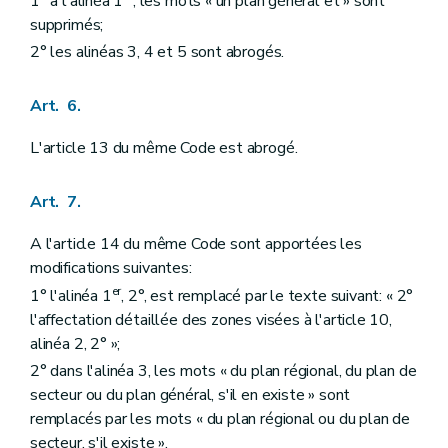
1° à l'alinéa 1
, les mots « un plan général et » sont
supprimés;
2° les alinéas 3, 4 et 5 sont abrogés.
Art. 6.
L'article 13 du même Code est abrogé.
Art. 7.
A l'article 14 du même Code sont apportées les
modifications suivantes:
er
1° l'alinéa 1
, 2°, est remplacé par le texte suivant: « 2°
l'affectation détaillée des zones visées à l'article 10,
alinéa 2, 2° »;
2° dans l'alinéa 3, les mots « du plan régional, du plan de
secteur ou du plan général, s'il en existe » sont
remplacés par les mots « du plan régional ou du plan de
secteur, s'il existe ».