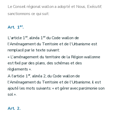
Art. 19
Art. 20
Le Conseil régional wallon a adopté et Nous, Exécutif,
Art. 21
sanctionnons ce qui suit:
Art. 22
Art. 23
Art. 24
er
Art. 1
.
Art. 25
Art. 26
er
er
L'article 1
, alinéa 1
du Code wallon de
Art. 27
Art. 28
l'Aménagement du Territoire et de l'Urbanisme est
Art. 29
remplacé par le texte suivant:
Art. 30
« L'aménagement du territoire de la Région wallonne
Art. 31
est fixé par des plans, des schémas et des
règlements ».
er
A l'article 1
, alinéa 2, du Code wallon de
l'Aménagement du Territoire et de l'Urbanisme, il est
ajouté les mots suivants: « et gérer avec parcimonie son
sol ».
Art. 2.