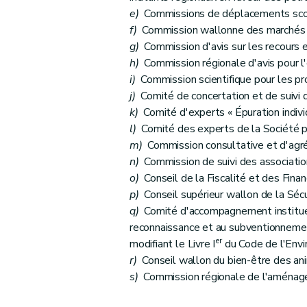
Art. 38
e)
Commissions de déplacements scol
Art. 39
f)
Commission wallonne des marchés p
Sous-section 2
Modifications diverses
g)
Commission d'avis sur les recours 
Art. 40
h)
Commission régionale d'avis pour l'e
i)
Commission scientifique pour les pro
Art. 41
j)
Comité de concertation et de suivi 
Art. 42
k)
Comité d'experts « Épuration individ
Art. 43
l)
Comité des experts de la Société pu
Art. 44
m)
Commission consultative et d'agré
Art. 45
n)
Commission de suivi des association
Art. 46
o)
Conseil de la Fiscalité et des Fina
p)
Conseil supérieur wallon de la Sécur
Art. 47
q)
Comité d'accompagnement institué p
Art. 48
reconnaissance et au subventionnemen
Section 4
Modifications relatives à l'instaurat
er
modifiant le Livre I
du Code de l'Env
Art. 49
r)
Conseil wallon du bien-être des an
Art. 50
s)
Commission régionale de l'aménagem
Art. 51