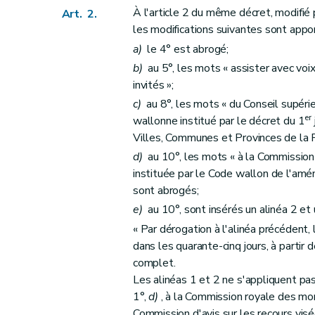
Art. 52
À l'article 2 du même décret, modifié
Art. 2.
Art. 53
les modifications suivantes sont appo
Art. 54
a)
le 4° est abrogé;
Art. 55
b)
au 5°, les mots « assister avec voi
Art. 56
invités »;
c)
au 8°, les mots « du Conseil supéri
Art. 57
er
wallonne institué par le décret du 1
Art. 58
Villes, Communes et Provinces de la 
Section 5
Modifications relatives à l'instaura
d)
au 10°, les mots « à la Commission
Art. 59
instituée par le Code wallon de l'amén
Art. 60
sont abrogés;
Art. 61
e)
au 10°, sont insérés un alinéa 2 et 
Art. 62
« Par dérogation à l'alinéa précédent, 
Art. 63
dans les quarante-cinq jours, à partir
Section 6
Modifications relatives à l'instaur
complet.
Les alinéas 1 et 2 ne s'appliquent pas
Art. 64
1°,
d)
, à la Commission royale des monu
Art. 65
Commission d'avis sur les recours visée