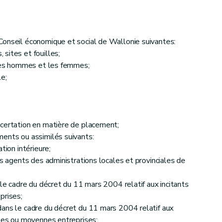
Conseil économique et social de Wallonie suivantes:
ites et fouilles;
 les hommes et les femmes;
e;
certation en matière de placement;
ments ou assimilés suivants:
tion du pôle « Mobilité »
ion intérieure;
s agents des administrations locales et provinciales de
le cadre du décret du 11 mars 2004 relatif aux incitants
prises;
ation du pôle « Environnement »
ns le cadre du décret du 11 mars 2004 relatif aux
et du Livre II du Code de l'Environnement
ites ou moyennes entreprises;