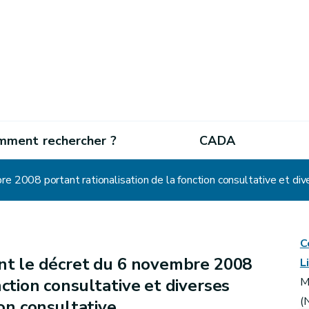
mment rechercher ?
CADA
C
nt le décret du 6 novembre 2008
L
nction consultative et diverses
M
(
ion consultative