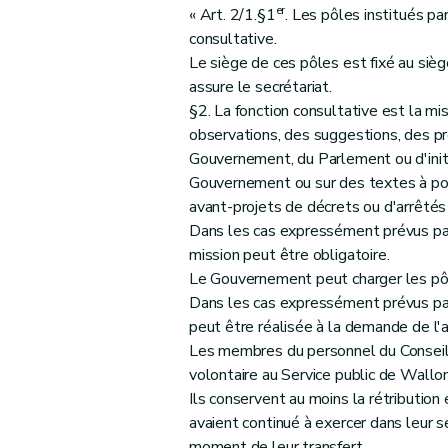
Art. 79
er
« Art. 2/1.§1
. Les pôles institués pa
Art. 80
consultative.
Le siège de ces pôles est fixé au siè
Art. 81
assure le secrétariat.
Art. 82
§2. La fonction consultative est la mi
Art. 83
observations, des suggestions, des p
Gouvernement, du Parlement ou d'initia
Gouvernement ou sur des textes à port
avant-projets de décrets ou d'arrêtés
Dans les cas expressément prévus par
mission peut être obligatoire.
Le Gouvernement peut charger les pô
Dans les cas expressément prévus par
peut être réalisée à la demande de l'
Les membres du personnel du Conseil 
volontaire au Service public de Wall
Ils conservent au moins la rétribution 
avaient continué à exercer dans leur ser
moment de leur transfert.