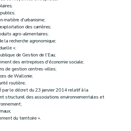
aires;
ublics;
en matière d'urbanisme;
xploitation des carrières;
duits agro-alimentaires;
de la recherche agronomique;
uelle »;
blique de Gestion de l'Eau;
ment des entreprises d'économie sociale;
s de gestion centres-villes;
nces de Wallonie;
ité routière;
ar le décret du 23 janvier 2014 relatif à la
t structurel des associations environnementales et
ion du pôle « Ruralité »
ironnement;
imaux;
ent du territoire ».