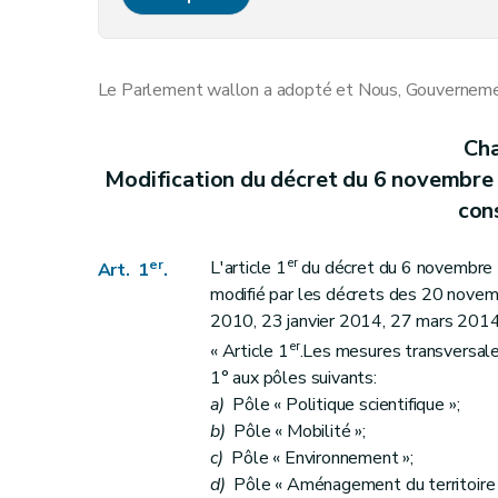
Art. 11
Art. 12
Art. 13
Le Parlement wallon a adopté et Nous, Gouvernement
Art. 14
Art. 15
Cha
Art. 16
Modification du décret du 6 novembre 
Art. 17
con
Art. 18
Art. 19
er
er
L'article 1
du décret du 6 novembre 2
Art. 1
.
Art. 20
modifié par les décrets des 20 novem
Art. 21
2010, 23 janvier 2014, 27 mars 2014 e
er
Art. 22
« Article 1
.Les mesures transversales
1° aux pôles suivants:
Art. 23
a)
Pôle « Politique scientifique »;
Art. 24
b)
Pôle « Mobilité »;
Chapitre II
Dispositions modificatives relatives 
c)
Pôle « Environnement »;
re
Section 1
Modifications relatives à l'instaur
d)
Pôle « Aménagement du territoire 