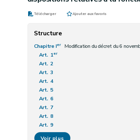
Télécharger
Ajouter aux favoris
Structure
er
Chapitre I
Modification du décret du 6 novembre
er
Art. 1
Art. 2
Art. 3
Art. 4
Art. 5
Art. 6
Art. 7
Art. 8
Art. 9
Art. 10
Voir plus