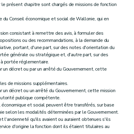
r le présent chapitre sont chargés de missions de fonction
ge du Conseil économique et social de Wallonie, qui en
ssion consistant à remettre des avis, à formuler des
ropositions ou des recommandations, à la demande du
tive, portant, d'une part, sur des notes d'orientation du
ée générale ou stratégique et, d'autre part, sur des
 à portée réglementaire.
 un décret ou par un arrêté du Gouvernement, cette
les de missions supplémentaires.
 un décret ou un arrêté du Gouvernement, cette mission
autorité publique compétente.
économique et social peuvent être transférés, sur base
onie selon les modalités déterminées par le Gouvernement.
et l'ancienneté qu'ils avaient ou auraient obtenues s'ils
vice d'origine la fonction dont ils étaient titulaires au