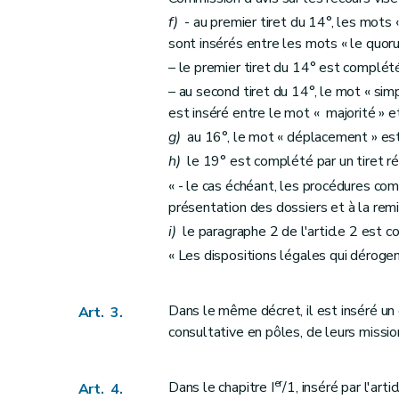
Art. 66
f)
- au premier tiret du 14°, les mots «
Section 7
Modifications relatives aux pouvoir
sont insérés entre les mots « le quoru
Art. 67
– le premier tiret du 14° est complété
Art. 68
– au second tiret du 14°, le mot « sim
Art. 69
est inséré entre le mot « majorité » 
Art. 70
g)
au 16°, le mot « déplacement » est 
Art. 71
h)
le 19° est complété par un tiret r
Art. 72
« - le cas échéant, les procédures comm
Art. 73
présentation des dossiers et à la remis
i)
le paragraphe 2 de l'article 2 est co
Section 8
Modifications diverses
« Les dispositions légales qui déroge
Art. 74
Art. 75
Art. 76
Dans le même décret, il est inséré un 
Art. 3.
Art. 77
consultative en pôles, de leurs missio
Art. 78
Chapitre III
Dispositions finales
er
Dans le chapitre I
/1, inséré par l'art
Art. 4.