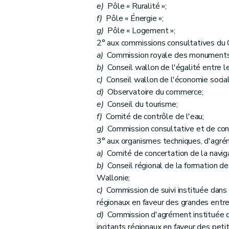
Art. 25
e)
Pôle « Ruralité »;
Art. 26
f)
Pôle « Énergie »;
g)
Pôle « Logement »;
Art. 27
2° aux commissions consultatives du 
Art. 28
a)
Commission royale des monuments, s
Art. 29
b)
Conseil wallon de l'égalité entre
Art. 30
c)
Conseil wallon de l'économie social
Art. 31
d)
Observatoire du commerce;
Art. 32
e)
Conseil du tourisme;
f)
Comité de contrôle de l'eau;
Art. 33
g)
Commission consultative et de con
Art. 34
3° aux organismes techniques, d'agré
Section 2
Modifications relatives à l'instaura
a)
Comité de concertation de la navigat
Art. 35
b)
Conseil régional de la formation de
Art. 36
Wallonie;
Art. 37
c)
Commission de suivi instituée dans 
régionaux en faveur des grandes entre
Section 3
Modifications relatives à l'instaur
d)
Commission d'agrément instituée da
re
er
Sous-section 1
Modifications du Livre I
incitants régionaux en faveur des pet