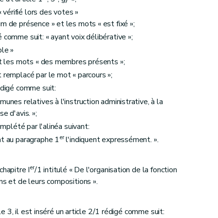
 vérifié lors des votes »
s locaux
m de présence » et les mots « est fixé »;
 comme suit: « ayant voix délibérative »;
ple »
et les mots « des membres présents »;
remplacé par le mot « parcours »;
édigé comme suit:
unes relatives à l'instruction administrative, à la
e d'avis. »;
mplété par l'alinéa suivant:
er
nt au paragraphe 1
l'indiquent expressément. ».
er
chapitre I
/1 intitulé « De l'organisation de la fonction
ns et de leurs compositions ».
icle 3, il est inséré un article 2/1 rédigé comme suit: