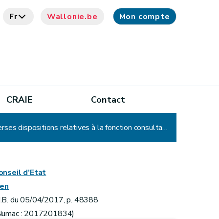
Fr
Wallonie.be
Mon compte
CRAIE
Contact
Décret modifiant le décret du 6 novembre 2008 portant rationalisation de la fonction consultative et diverses dispositions relatives à la fonction consultative
onseil d’Etat
ien
.B. du 05/04/2017, p. 48388
Numac : 2017201834)