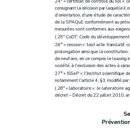
Section 4
Dispositions communes aux sectio
24° « certificat de contrôle du sol »:
consignant la décision par laquelle il e
Art. 68
d'orientation, d'une étude de caractér
Art. 69
de la SPAQuE conformément au présen
Art.
69
bis
mesurées sont conformes aux exigence
Chapitre V
Recours
(
25° CoDT: Code du développement te
Art. 70
26° « cession »: tout acte translatif, co
Art. 71
prolongation ainsi que la constitution
Art. 72
de neuf ans, en ce compris le leasing 
Chapitre VI
société, à l'exclusion des actes à car
Des mesures d'office
27° « ISSeP »: l'Institut scientifique d
Art. 73
notamment l'article 4, §3, modifié par
Art. 74
(
28° « laboratoire »: le laboratoire 
Chapitre VII
Des infractions
décret
– Décret du 22 juillet 2010, ar
Art. 75
Chapitre VIII
Subventions
Se
Art. 76
Prévention
Chapitre IX
Dispositions abrogatoires et modifi