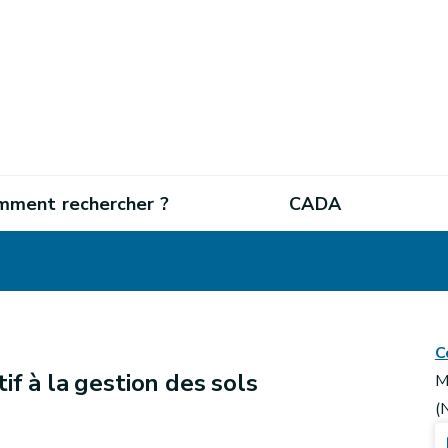
mment rechercher ?
CADA
C
if à la gestion des sols
M
(