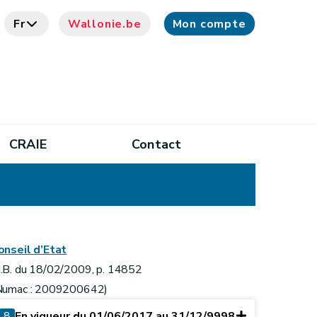
Fr
Wallonie.be
Mon compte
CRAIE
Contact
onseil d’Etat
.B. du 18/02/2009, p. 14852
Numac : 2009200642)
8
En vigueur du 01/06/2017 au 31/12/9998