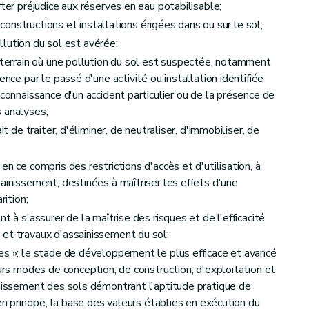
ter préjudice aux réserves en eau potabilisable;
s constructions et installations érigées dans ou sur le sol;
ollution du sol est avérée;
: terrain où une pollution du sol est suspectée, notamment
ence par le passé d'une activité ou installation identifiée
 connaissance d'un accident particulier ou de la présence de
 analyses;
it de traiter, d'éliminer, de neutraliser, d'immobiliser, de
n ce compris des restrictions d'accès et d'utilisation, à
ainissement, destinées à maîtriser les effets d'une
on
rition;
t à s'assurer de la maîtrise des risques et de l'efficacité
et travaux d'assainissement du sol;
es »: le stade de développement le plus efficace et avancé
eurs modes de conception, de construction, d'exploitation et
inissement des sols démontrant l'aptitude pratique de
en principe, la base des valeurs établies en exécution du