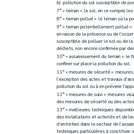
Art. 28
b)
pollution du sol susceptible de por
Art. 29
7° « terrain »: le sol, en ce compris le
Art. 30
8° « terrain pollué »: le terrain où la p
Art. 31
9° « terrain potentiellement pollué »
Art. 32
en raison de la présence ou de l'occurr
susceptible de polluer le sol ou de la
Art. 33
déchets, non encore confirmée par des
Art. 34
10° « assainissement du terrain »: le fa
Art. 35
confiner sur place la pollution du sol;
Art. 36
11° « mesures de sécurité »: mesures, e
Section 2
Des investigations
l'exception des actes et travaux d'ass
Sous-section première
Étude d'orientati
pollution du sol ou à en prévenir l'appa
Art. 37
12° « mesures de suivi »: mesures visan
Art. 38
des mesures de sécurité ou des actes 
Art. 39
13° « meilleures techniques disponibl
des installations et activités et de l
Art. 40
d'entretien dans le secteur de l'assa
Art. 41
techniques particulières à constituer, 