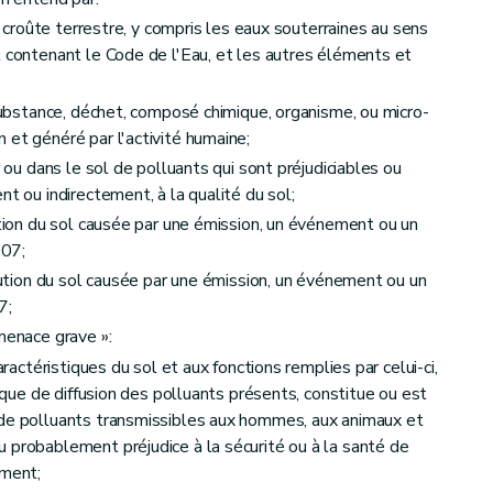
la croûte terrestre, y compris les eaux souterraines au sens
t contenant le Code de l'Eau, et les autres éléments et
 substance, déchet, composé chimique, organisme, ou micro-
 et généré par l'activité humaine;
r ou dans le sol de polluants qui sont préjudiciables ou
titulaires
nt ou indirectement, à la qualité du sol;
ution du sol causée par une émission, un événement ou un
007;
llution du sol causée par une émission, un événement ou un
7;
menace grave »:
ractéristiques du sol et aux fonctions remplies par celui-ci,
isque de diffusion des polluants présents, constitue ou est
de l'assainissement du terrain
 de polluants transmissibles aux hommes, aux animaux et
 probablement préjudice à la sécurité ou à la santé de
ement;