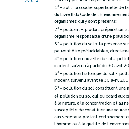
Art. 2.
Art. 18
1° « sol »: la couche superficielle de 
Section 2
Eléments générateurs
du Livre II du Code de l'Environnemen
Art. 19
organismes qui y sont présents;
Art. 20
2° « polluant »: produit, préparation,
Art. 21
organisme responsable d'une pollution
Section 3
Titulaires des obligations
3° « pollution du sol »: la présence su
Sous-section première
Identification des 
peuvent être préjudiciables, directeme
Art. 22
4° « pollution nouvelle du sol »: poll
Sous-section 2
Motifs d'exonération
incident survenu à partir du 30 avril 2
Art. 23
5° « pollution historique du sol »: po
incident survenu avant le 30 avril 200
Art. 24
6° « pollution du sol constituant une 
Art. 25
a)
pollution du sol qui, eu égard aux ca
Art. 26
à la nature, à la concentration et au r
Chapitre IV
Déroulement des investigations et 
susceptible de constituer une source
Section première
Laboratoires et experts
aux végétaux, portant certainement ou
Art. 27
l'homme ou à la qualité de l'environn