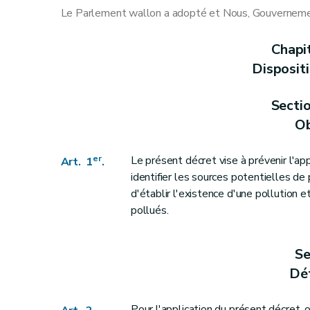
Section première
Valeurs
Le Parlement wallon a adopté et Nous, Gouvernement
Art. 8
Section 2
Concentrations de fond
Chapi
Art. 9
Disposit
Section 3
Banque de données de l'état des 
Art. 10
Secti
Art. 11
Ob
Art. 12
Art. 13
er
Le présent décret vise à prévenir l'app
Art. 1
.
Art. 14
identifier les sources potentielles de
d'établir l'existence d'une pollution 
Art. 15
pollués.
Art. 16
Art. 17
Se
Art.
17
bis
Déf
Chapitre III
Eléments générateurs et titulaires
Section première
Généralités
Pour l'application du présent décret, 