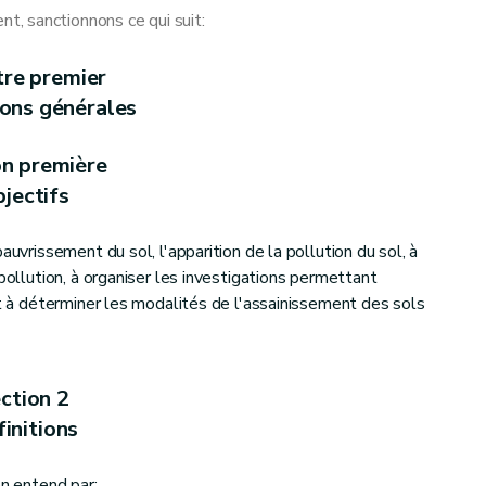
, sanctionnons ce qui suit:
tre premier
ions générales
sols
on première
jectifs
auvrissement du sol, l'apparition de la pollution du sol, à
 pollution, à organiser les investigations permettant
et à déterminer les modalités de l'assainissement des sols
ction 2
initions
on entend par: