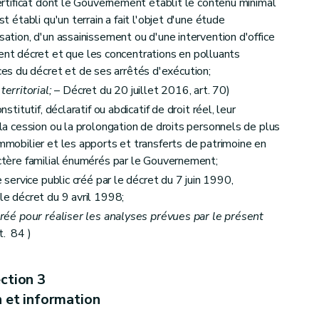
ns précédentes
 certificat dont le Gouvernement établit le contenu minimal
st établi qu'un terrain a fait l'objet d'une étude
isation, d'un assainissement ou d'une intervention d'office
t décret et que les concentrations en polluants
s du décret et de ses arrêtés d'exécution;
rritorial;
– Décret du 20 juillet 2016, art. 70)
nstitutif, déclaratif ou abdicatif de droit réel, leur
, la cession ou la prolongation de droits personnels de plus
immobilier et les apports et transferts de patrimoine en
actère familial énumérés par le Gouvernement;
e service public créé par le décret du 7 juin 1990,
 le décret du 9 avril 1998;
agréé pour réaliser les analyses prévues par le présent
t. 84 )
ction 3
 et information
catives