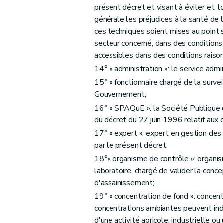
Sous-section 2
Étude de caractérisation
présent décret et visant à éviter et, 
Art. 42
générale les préjudices à la santé de 
Art. 43
ces techniques soient mises au point 
Art. 44
secteur concerné, dans des condition
accessibles dans des conditions raiso
Art. 45
14° « administration »: le service adm
Art. 46
15° « fonctionnaire chargé de la surveil
Section 3
De l'assainissement des terrains
Gouvernement;
Sous-section première
Des cas dans lesq
16° « SPAQuE »: la Société Publique d
Art. 47
du décret du 27 juin 1996 relatif aux 
Art. 48
17° « expert »: expert en gestion des
Art. 49
par le présent décret;
Sous-section 2
Des objectifs de l'assain
18°« organisme de contrôle »: organis
Art. 50
laboratoire, chargé de valider la conce
Art. 51
d'assainissement;
Art. 52
19° « concentration de fond »: concent
concentrations ambiantes peuvent indi
Sous-section 3
Des actes et travaux d'as
d'une activité agricole, industrielle ou