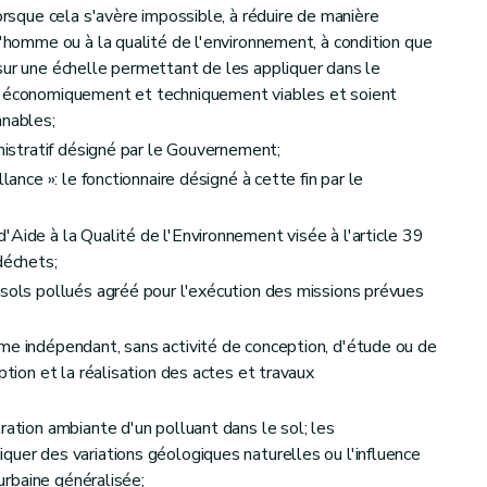
lorsque cela s'avère impossible, à réduire de manière
l'homme ou à la qualité de l'environnement, à condition que
sur une échelle permettant de les appliquer dans le
s économiquement et techniquement viables et soient
nnables;
inistratif désigné par le Gouvernement;
lance »: le fonctionnaire désigné à cette fin par le
uels l'assainissement est requis
'Aide à la Qualité de l'Environnement visée à l'article 39
déchets;
 sols pollués agréé pour l'exécution des missions prévues
issement
me indépendant, sans activité de conception, d'étude ou de
ption et la réalisation des actes et travaux
ration ambiante d'un polluant dans le sol; les
quer des variations géologiques naturelles ou l'influence
sainissement
 urbaine généralisée;