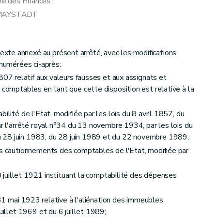
re des Finances,
 MAYSTADT
te annexé au présent arrêté, avec les modifications
énumérées ci-après:
07 relatif aux valeurs fausses et aux assignats et
 comptables en tant que cette disposition est relative à la
ilité de l'Etat, modifiée par les lois du 8 avril 1857, du
ar l'arrêté royal n°34 du 13 novembre 1934, par les lois du
 28 juin 1983, du 28 juin 1989 et du 22 novembre 1989;
es cautionnements des comptables de l'Etat, modifiée par
20 juillet 1921 instituant la comptabilité des dépenses
u 31 mai 1923 relative à l'aliénation des immeubles
uillet 1969 et du 6 juillet 1989;