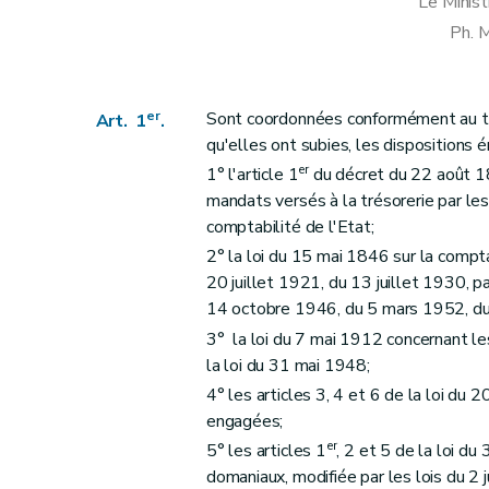
Le Minist
Ph.
er
Sont coordonnées conformément au tex
Art. 1
.
qu'elles ont subies, les dispositions 
er
1° l'article 1
du décret du 22 août 18
mandats versés à la trésorerie par les
comptabilité de l'Etat;
2° la loi du 15 mai 1846 sur la comptab
20 juillet 1921, du 13 juillet 1930, p
14 octobre 1946, du 5 mars 1952, du
3° la loi du 7 mai 1912 concernant l
la loi du 31 mai 1948;
4° les articles 3, 4 et 6 de la loi du 
engagées;
er
5° les articles 1
, 2 et 5 de la loi d
domaniaux, modifiée par les lois du 2 j