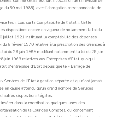
donnés, comme cela s'est fait à l'occasion de la révision de
ge
du 30 mai 1989), avec l'abrogation correspondante de
ise les « Lois sur la Comptabilité de l'Etat ». Cette
les dispositions encore en vigueur de notamment la loi du
20 juillet 1921 instituant la comptabilité des dépenses
i du 6 février 1970 relative à la prescription des créances à
la loi du 28 juin 1989 modifiant notamment la loi du 28 juin
28 juin 1963 relatives aux Entreprises d'Etat, quoiqu'il
atut d'entreprise d'Etat depuis que le « Barrage de
ux Services de l'Etat à gestion séparée et qui n'ont jamais
 mise en cause attendu qu'un grand nombre de Services
d'autres dispositions légales.
insérer dans la coordination quelques-unes des
l'organisation de la Cour des Comptes, qui concernent