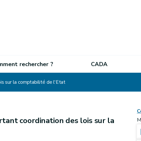
mment rechercher ?
CADA
is sur la comptabilité de l'Etat
C
tant coordination des lois sur la
M