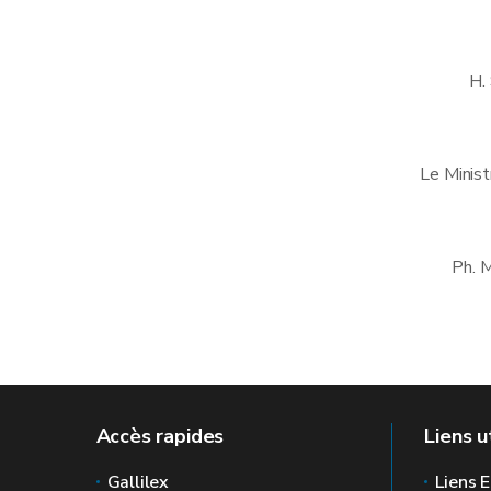
H.
Le Minist
Ph.
Accès rapides
Liens u
Gallilex
Liens E