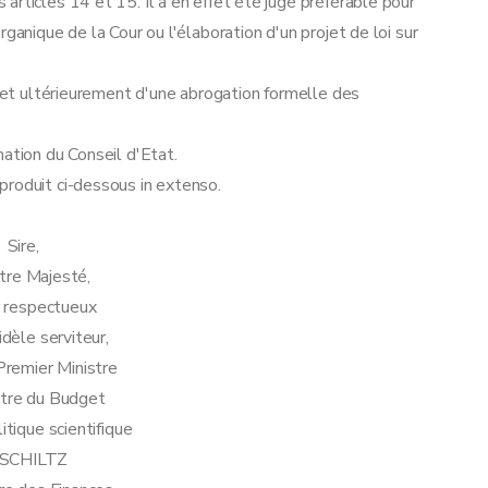
rticles 14 et 15. Il a en effet été jugé préférable pour
ganique de la Cour ou l'élaboration d'un projet de loi sur
bjet ultérieurement d'une abrogation formelle des
ation du Conseil d'Etat.
produit ci-dessous in extenso.
Sire,
tre Majesté,
s respectueux
idèle serviteur,
remier Ministre
stre du Budget
itique scientifique
 SCHILTZ