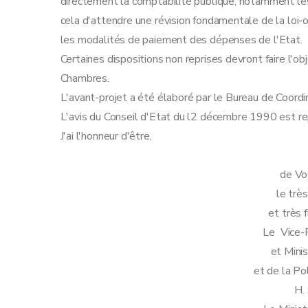
directement la comptabilité publique, notamment les a
cela d'attendre une révision fondamentale de la loi-or
les modalités de paiement des dépenses de l'Etat.
Certaines dispositions non reprises devront faire l'o
Chambres.
L'avant-projet a été élaboré par le Bureau de Coordin
L'avis du Conseil d'Etat du l2 décembre 1990 est re
J'ai l'honneur d'être,
de Vo
le trè
et très f
Le Vice-P
et Mini
et de la Pol
H.