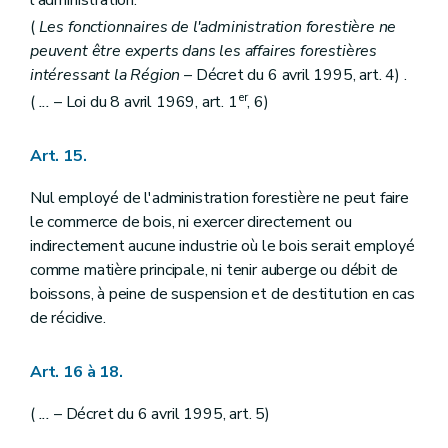
Art. 151
(
Les fonctionnaires de l'administration forestière ne
Art. 152 et 153
peuvent être experts dans les affaires forestières
Titre XII
Des peines et condamnations pour tous les bois et forêts en général
Art. 154
intéressant la Région
– Décret du 6 avril 1995, art. 4) .
Art. 155
er
(
...
– Loi du 8 avril 1969, art. 1
, 6)
Art. 156
Art. 157
Art. 158
Art. 15.
Art. 159
Art. 160
Nul employé de l'administration forestière ne peut faire
Art. 161
Art. 162
le commerce de bois, ni exercer directement ou
Art. 163
indirectement aucune industrie où le bois serait employé
Art. 164
comme matière principale, ni tenir auberge ou débit de
Art. 165 et 166
boissons, à peine de suspension et de destitution en cas
Art. 167
Art. 168
de récidive.
Art. 169
Art. 170
Art. 16 à 18.
Art. 171
Art. 172
Art. 173
(
...
– Décret du 6 avril 1995, art. 5)
Art. 174