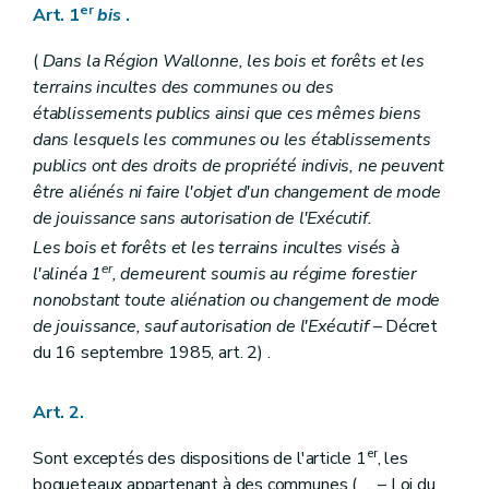
Section 3
Dispositions particulières aux bois des communes et des établissements publics
er
Art. 1
bis
.
Art. 47
Art. 48
(
Dans la Région Wallonne, les bois et forêts et les
Art. 49
terrains incultes des communes ou des
Art. 50
établissements publics ainsi que ces mêmes biens
Titre VI
Des exploitations
Section 1
Dispositions générales
dans lesquels les communes ou les établissements
Art. 51
publics ont des droits de propriété indivis, ne peuvent
Art. 52
être aliénés ni faire l'objet d'un changement de mode
Art. 53
de jouissance sans autorisation de l'Exécutif.
Art. 54
Art. 55
Les bois et forêts et les terrains incultes visés à
Art. 56
er
l'alinéa 1
, demeurent soumis au régime forestier
Art. 57
nonobstant toute aliénation ou changement de mode
Art. 58
Art. 59
de jouissance, sauf autorisation de l'Exécutif
– Décret
Art. 60
du 16 septembre 1985, art. 2) .
Art. 61
Art. 62
Art. 63
Art. 2.
Art. 64
Art. 65
er
Sont exceptés des dispositions de l'article 1
, les
Art. 66
boqueteaux appartenant à des communes (
...
– Loi du