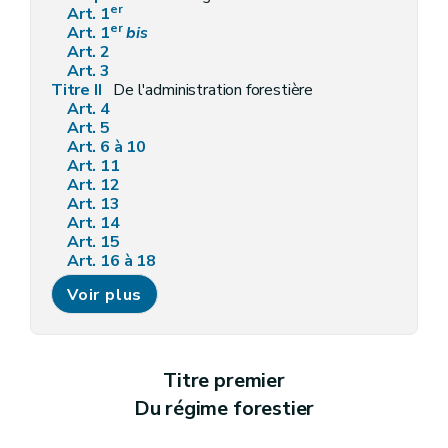
er
Art. 1
er
Art. 1
bis
Art. 2
Art. 3
Titre II
De l'administration forestière
Art. 4
Art. 5
Art. 6 à 10
Art. 11
Art. 12
Art. 13
Art. 14
Art. 15
Art. 16 à 18
Art. 19
Voir plus
Art. 20
Art. 21
Art. 22
Art. 23
Titre III
Délimitations et abornements
Titre premier
Art. 24
Du régime forestier
Art. 25
Art. 26