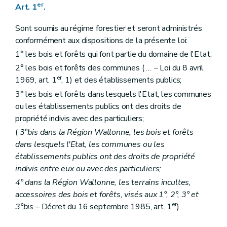
Art. 27
er
Art. 1
.
Art. 28
Art. 29
Sont soumis au régime forestier et seront administrés
Art. 30
Titre IV
Aménagements
conformément aux dispositions de la présente loi:
Art. 31
1° les bois et forêts qui font partie du domaine de l'Etat;
Art. 32
2° les bois et forêts des communes (
...
– Loi du 8 avril
Art. 33
Art. 34
er
1969, art. 1
, 1) et des établissements publics;
Art. 35
3° les bois et forêts dans lesquels l'Etat, les communes
Titre V
Des adjudications de coupes
ou les établissements publics ont des droits de
Section 1
Dispositions générales
Art. 36
propriété indivis avec des particuliers;
Art. 37
(
3°bis dans la Région Wallonne, les bois et forêts
Art. 38
dans lesquels l'Etat, les communes ou les
Art. 39
Art. 40
établissements publics ont des droits de propriété
Art. 41
indivis entre eux ou avec des particuliers;
Art. 42
4° dans la Région Wallonne, les terrains incultes,
Art. 43
Art. 44
accessoires des bois et forêts, visés aux 1°, 2°, 3° et
Section 2
Dispositions particulières aux bois indivis
er
3°bis
– Décret du 16 septembre 1985, art. 1
) .
Art. 45
Art. 46