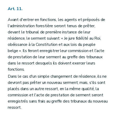
Art. 107
Art. 11.
Art. 108
Art. 109
Art. 110
Avant d'entrer en fonctions, les agents et préposés de
Art. 111
l'administration forestière seront tenus de prêter,
Art. 112
devant le tribunal de première instance de leur
Art. 113
résidence, le serment suivant: « Je jure fidélité au Roi,
Art. 114
Art. 115
obéissance à la Constitution et aux lois du peuple
Art. 116
belge ». Ils feront enregistrer leur commission et l'acte
Art. 117
de prestation de leur serment au greffe des tribunaux
Art. 118
dans le ressort desquels ils doivent exercer leurs
Art. 119
Titre XI
De la procédure en matière de délits commis dans les bois soumis au régime forestier
fonctions.
Section 1
De la poursuite des délits
Dans le cas d'un simple changement de résidence, ils ne
Art. 120
devront pas prêter un nouveau serment; mais, s'ils sont
Art. 121
Art. 122
placés dans un autre ressort, en la même qualité, la
Art. 123
commission et l'acte de prestation de serment seront
Art. 124
enregistrés sans frais au greffe des tribunaux du nouveau
Art. 125
ressort.
Art. 126
Art. 127