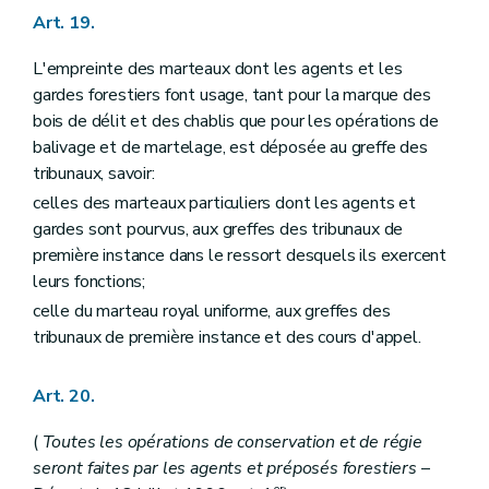
Art. 175
Art. 19.
Art. 176
Titre XIII
Des bois et forêts des particuliers
Art. 177
L'empreinte des marteaux dont les agents et les
Art. 178
gardes forestiers font usage, tant pour la marque des
Art. 179
bois de délit et des chablis que pour les opérations de
Art. 179
bis
balivage et de martelage, est déposée au greffe des
Art. 180
Art. 181
tribunaux, savoir:
Art. 182
celles des marteaux particuliers dont les agents et
Art. 183
gardes sont pourvus, aux greffes des tribunaux de
Art. 184
Titre XIV
De la circulation dans les bois et forêts en général en Région wallonne
première instance dans le ressort desquels ils exercent
Section première
Dispositions générales
leurs fonctions;
Art. 185
celle du marteau royal uniforme, aux greffes des
Art. 186
Art. 186
bis
tribunaux de première instance et des cours d'appel.
Art. 187
Art. 188
Art. 189
Art. 20.
Section 2
Dispositions particulières à certains modes de locomotion ou à certaines activités
Art. 190
(
Toutes les opérations de conservation et de régie
Art. 191
seront faites par les agents et préposés forestiers
–
Art. 192