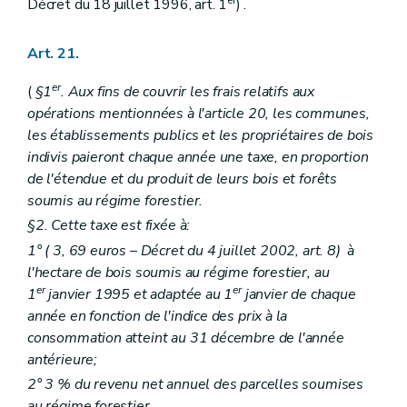
er
Décret du 18 juillet 1996, art. 1
) .
Art. 193
Art. 194
Art. 195
Art. 21.
Section 3
Dispositions particulières au balisage
Art. 196
er
(
§1
. Aux fins de couvrir les frais relatifs aux
Art. 197
Art. 198
opérations mentionnées à l'article 20, les communes,
Art. 199
les établissements publics et les propriétaires de bois
er
Titre XV – Décret du 16 février 1995, art. 4, al.1
indivis paieront chaque année une taxe, en proportion
Art. 200
de l'étendue et du produit de leurs bois et forêts
Titre XVI
De l'inventaire permanent des ressources ligneuses en Région wallonne
Art. 201
soumis au régime forestier.
Art. 202
§2. Cette taxe est fixée à:
Art. 203
1° (
3, 69 euros
– Décret du 4 juillet 2002, art. 8) à
Art. 204
Art. 205
l'hectare de bois soumis au régime forestier, au
Art. 206
er
er
1
janvier 1995 et adaptée au 1
janvier de chaque
Art. 207
année en fonction de l'indice des prix à la
Art. 208
consommation atteint au 31 décembre de l'année
antérieure;
2° 3 % du revenu net annuel des parcelles soumises
au régime forestier.