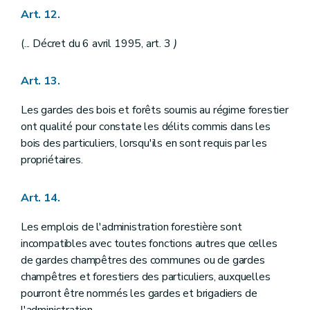
Art. 128
Art. 12.
Art. 129
Art. 130
Art. 131
(... Décret du 6 avril 1995, art. 3
)
Art. 132
Art. 133
Art. 13.
Art. 134
Art. 135
Art. 136
Les gardes des bois et forêts soumis au régime forestier
Art. 137
ont qualité pour constate les délits commis dans les
Art. 138
bois des particuliers, lorsqu'ils en sont requis par les
Art. 139
propriétaires.
Art. 140
Art. 141
Art. 142
Art. 14.
Art. 143
Art. 144
Les emplois de l'administration forestière sont
Art. 145
Art. 146
incompatibles avec toutes fonctions autres que celles
Art. 147
de gardes champêtres des communes ou de gardes
Section 2
De l'exécution des jugements
champêtres et forestiers des particuliers, auxquelles
Art. 148
Art. 149
pourront être nommés les gardes et brigadiers de
Art. 150
l'administration.