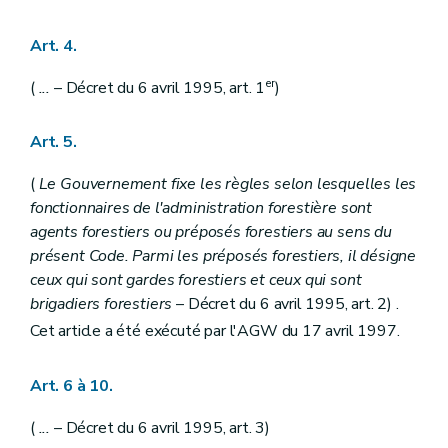
Art. 86
Art. 87
Section 2
Dispositions relatives aux droits d'usage en bois seulement
Art. 4.
Art. 88
Art. 89
er
(
...
– Décret du 6 avril 1995, art. 1
)
Art. 90
Art. 91
Art. 92
Art. 5.
Section 3
Dispositions applicables aux droits de pâturage, glandée et panage
Art. 93
(
Le Gouvernement fixe les règles selon lesquelles les
Art. 94
fonctionnaires de l'administration forestière sont
Art. 95
agents forestiers ou préposés forestiers au sens du
Art. 96
Art. 97
présent Code. Parmi les préposés forestiers, il désigne
Art. 98
ceux qui sont gardes forestiers et ceux qui sont
Art. 99
brigadiers forestiers
– Décret du 6 avril 1995, art. 2) .
Art. 100
Art. 101
Cet article a été exécuté par l'AGW du 17 avril 1997.
Art. 102
Titre X
Police et conservation des bois
Art. 6 à 10.
Art. 103
Art. 104
Art. 105
(
...
– Décret du 6 avril 1995, art. 3)
Art. 106