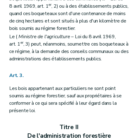
Art. 67
er
Art. 68
8 avril 1969, art. 1
, 2) ou à des établissements publics,
Section 2
Dispositions applicables aux bois des communes seulement
quand ces boqueteaux sont d'une contenance de moins
Art. 69
de cinq hectares et sont situés à plus d'un kilomètre de
Titre VII
Réarpentages et recolements
bois soumis au régime forestier.
Art. 70
Art. 71
Le (
Ministre de l'agriculture
– Loi du 8 avril 1969,
Art. 72
er
art. 1
, 3) peut, néanmoins, soumettre ces boqueteaux à
Art. 73
ce régime, à la demande des conseils communaux ou des
Art. 74
Art. 75
administrations des établissements publics.
Art. 76
Art. 77
Art. 3.
Art. 78
Titre VIII
Des adjudications et délivrances de la glandée, du panage, de la paisson, des chablis, bois de délits et autres produits forestiers
Art. 79
Les bois appartenant aux particuliers ne sont point
Art. 80
soumis au régime forestier, sauf aux propriétaires à se
Art. 81
conformer à ce qui sera spécifié à leur égard dans la
Art. 82
présente loi.
Art. 83
Titre IX
Des droits d'usage
Section 1
Dispositions relatives aux droits d'usage en général
Titre II
Art. 84
Art. 85
De l'administration forestière