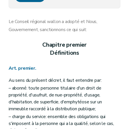
Art. 13
Section 3
Accès aux installations et aux compteurs
Art. 14
Chapitre IV
Enregistrement des consommations - Tarification et facturation
Le Conseil régional wallon a adopté et Nous,
Section première
Enregistrement des consommations
Gouvernement, sanctionnons ce qui suit:
Art. 15
Section 2
Tarification
Art. 16
Chapitre premier
Art. 17
Définitions
Section 3
Facturation
Art. 18
Art. 19
Art. premier.
Section 4
Paiement des factures et recouvrement
Art. 20
Art. 21
Au sens du présent décret, il faut entendre par:
Chapitre V
Information
– abonné: toute personne titulaire d'un droit de
Art. 22
propriété, d'usufruit, de nue-propriété, d'usage,
Chapitre VI
Sanctions
Art. 23
d'habitation, de superficie, d'emphytéose sur un
Art. 24
immeuble raccordé à la distribution publique;
Chapitre VII
Dispositions abrogatoires
– charge du service: ensemble des obligations qui
Art. 25
s'imposent à la personne qui a la qualité, selon le cas,
Chapitre VIII
Dispositions particulières et transitoires