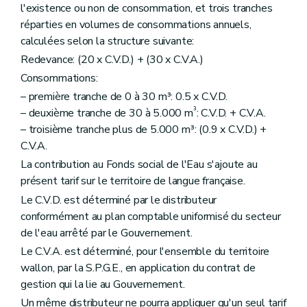
l'existence ou non de consommation, et trois tranches
réparties en volumes de consommations annuels,
calculées selon la structure suivante:
Redevance: (20 x C.V.D.) + (30 x C.V.A.)
Consommations:
– première tranche de 0 à 30 m³: 0.5 x C.V.D.
³
– deuxième tranche de 30 à 5.000 m
: C.V.D. + C.V.A.
– troisième tranche plus de 5.000 m³: (0.9 x C.V.D.) +
C.V.A.
La contribution au Fonds social de l'Eau s'ajoute au
présent tarif sur le territoire de langue française.
Le C.V.D. est déterminé par le distributeur
conformément au plan comptable uniformisé du secteur
de l'eau arrêté par le Gouvernement.
Le C.V.A. est déterminé, pour l'ensemble du territoire
wallon, par la S.P.G.E., en application du contrat de
gestion qui la lie au Gouvernement.
Un même distributeur ne pourra appliquer qu'un seul tarif