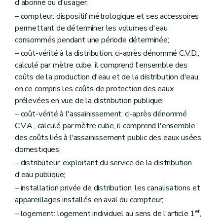
Art. 26
d'abonné ou d'usager;
Art. 27
– compteur: dispositif métrologique et ses accessoires
Chapitre IX
Dispositions finales
permettant de déterminer les volumes d'eau
Art. 28
Art. 29
consommés pendant une période déterminée;
– coût-vérité à la distribution: ci-après dénommé C.V.D.,
calculé par mètre cube, il comprend l'ensemble des
coûts de la production d'eau et de la distribution d'eau,
en ce compris les coûts de protection des eaux
prélevées en vue de la distribution publique;
– coût-vérité à l'assainissement: ci-après dénommé
C.V.A., calculé par mètre cube, il comprend l'ensemble
des coûts liés à l'assainissement public des eaux usées
domestiques;
– distributeur: exploitant du service de la distribution
d'eau publique;
– installation privée de distribution: les canalisations et
appareillages installés en aval du compteur;
er
– logement: logement individuel au sens de l'article 1
,