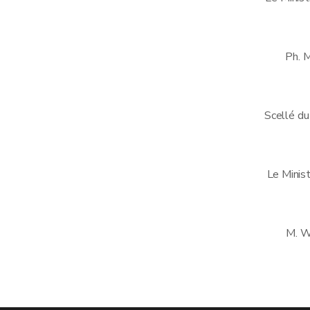
Ph.
Scellé du
Le Minist
M. 