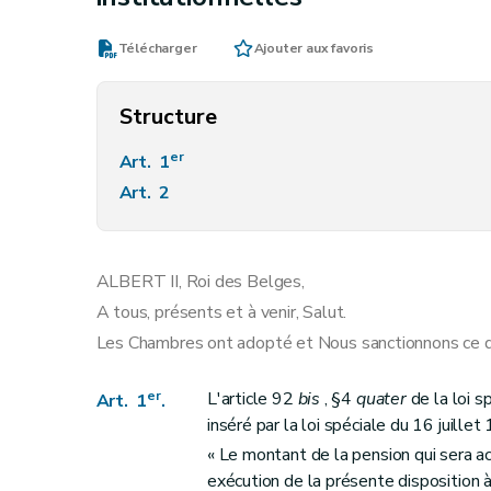
Télécharger
Ajouter aux favoris
Structure
er
Art. 1
Art. 2
ALBERT II, Roi des Belges,
A tous, présents et à venir, Salut.
Les Chambres ont adopté et Nous sanctionnons ce qu
er
L'article 92
bis
, §4
quater
de la loi s
Art. 1
.
inséré par la loi spéciale du 16 juille
« Le montant de la pension qui sera a
exécution de la présente disposition à 