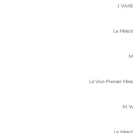
J. VA
Le Minist
M
Le Vice-Premier Minist
M. 
Le Minist