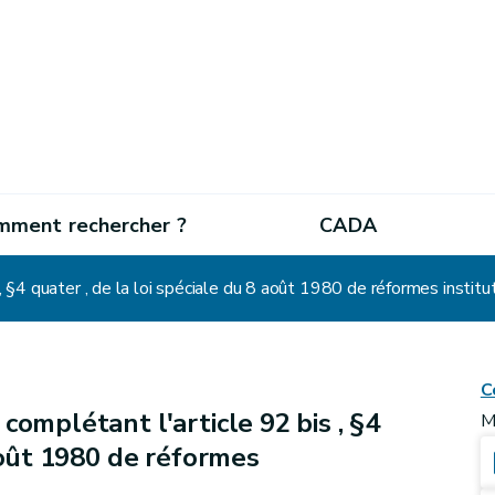
mment rechercher ?
CADA
 , §4 quater , de la loi spéciale du 8 août 1980 de réformes institu
C
 complétant l'article 92 bis , §4
M
 août 1980 de réformes