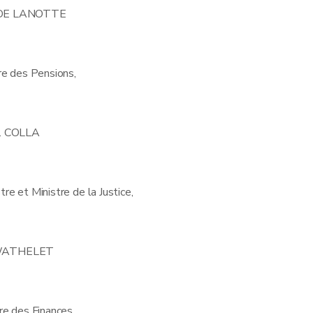
NDE LANOTTE
re des Pensions,
. COLLA
re et Ministre de la Justice,
WATHELET
re des Finances,