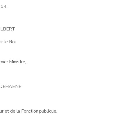
994.
LBERT
r le Roi:
mier Ministre,
L. DEHAENE
eur et de la Fonction publique,