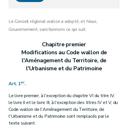
Art. 14
Art. 15
Chapitre IV
Dispositions modificatives et abrogatoires du décret du 27 juin 1996 relatif aux déchets
Art. 16
Le Conseil régional wallon a adopté, et Nous,
Art. 16
bis
Gouvernement, sanctionnons ce qui suit:
Art. 17
Art. 18
Art. 19
Chapitre premier
Modifications au Code wallon de
l'Aménagement du Territoire, de
l'Urbanisme et du Patrimoine
er
Art. 1
.
Le livre premier, à l'exception du chapitre VI du titre IV,
le livre II et le livre III, à l'exception des titres IV et V, du
Code wallon de l'Aménagement du Territoire, de
l'Urbanisme et du Patrimoine sont remplacés par le
texte suivant: