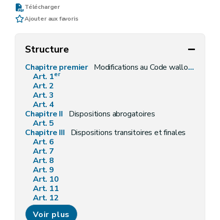
Télécharger
Ajouter aux favoris
Structure
Chapitre premier
Modifications au Code wallon de l'Aménagement du Territoire, de l'Urbanisme et du Patrimoine
er
Art. 1
Art. 2
Art. 3
Art. 4
Chapitre II
Dispositions abrogatoires
Art. 5
Chapitre III
Dispositions transitoires et finales
Art. 6
Art. 7
Art. 8
Art. 9
Art. 10
Art. 11
Art. 12
Art. 12
bis
Voir plus
Art. 13