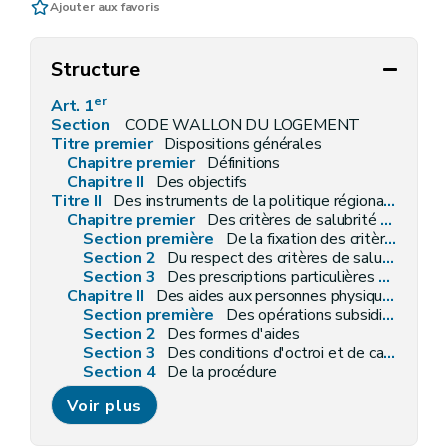
Ajouter aux favoris
Structure
er
Art. 1
Section
CODE WALLON DU LOGEMENT
Titre premier
Dispositions générales
Chapitre premier
Définitions
Chapitre II
Des objectifs
Titre II
Des instruments de la politique régionale du logement
Chapitre premier
Des critères de salubrité des logements
Section première
De la fixation des critères de salubrité
Section 2
Du respect des critères de salubrité
Section 3
Des prescriptions particulières aux logements collectifs et aux petits logements individuels, loués ou mis en location à titre de résidence principale
Chapitre II
Des aides aux personnes physiques
Section première
Des opérations subsidiables
Section 2
Des formes d'aides
Section 3
Des conditions d'octroi et de calcul des aides
Section 4
De la procédure
Chapitre III
Des aides aux personnes morales autres que les sociétés de logement de service public
Voir plus
Section première
Des aides au logement
Sous-section première
Des catégories d'aide