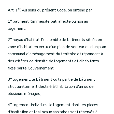
Section 4
De l'accès au logement
Section 5
Des ressources
er
Art. 1
. Au sens du présent Code, on entend par:
Section 6
De la structure et du fonctionnement
Sous-section première
De l'assemblée générale
Sous-section 2
Du conseil d'administration
1° bâtiment: l'immeuble bâti affecté ou non au
Sous-section 3
De la direction
logement;
Section 7
Du contrat de gestion
Section 8
Du Comité de gestion financière et des contrôles
2° noyau d'habitat: l'ensemble de bâtiments situés en
Sous-section première
Du comité de gestion financière
Sous-section 2
Des commissaires et de l'observateur du Gouvernement
zone d'habitat en vertu d'un plan de secteur ou d'un plan
Sous-section 3
Du contrôle révisoral
communal d'aménagement du territoire et répondant à
Section 9
Du budget, de la comptabilité, des programmes d'investissements
Sous-section première
Du budget
des critères de densité de logements et d'habitants
Sous-section 2
De la comptabilité
fixés par le Gouvernement;
Sous-section 3
Des programmes d'investissements
Section 10
Du personnel
Chapitre II
Des sociétés de logement de service public
3° logement: le bâtiment ou la partie de bâtiment
Section première
Des missions et moyens d'action
structurellement destiné à l'habitation d'un ou de
Section 2
De la structure des sociétés de logement de service public
plusieurs ménages;
Sous-section première
Du capital
Sous-section 2
Du champ d'activités territorial, des fusions et des restructurations
Art. 142
4° logement individuel: le logement dont les pièces
Sous-section 3
De l'assemblée générale
d'habitation et les locaux sanitaires sont réservés à
Sous-section 4
Du conseil d'administration