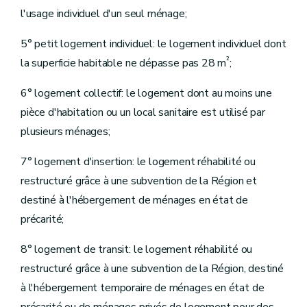
Sous-section 5
Des comités consultatifs des locataires et des propriétaires
l'usage individuel d'un seul ménage;
Sous-section 6
Du directeur-gérant
Sous-section 7
Du personnel
5° petit logement individuel: le logement individuel dont
Sous-section 8
Du contrôle des recettes et des dépenses
²
Section 3
De la tutelle administrative
la superficie habitable ne dépasse pas 28 m
;
Sous-section première
De la tutelle
Sous-section 2
Du commissaire
6° logement collectif: le logement dont au moins une
Sous-section 3
Du plan de gestion
pièce d'habitation ou un local sanitaire est utilisé par
Section 4
Du Fonds régional de solidarité
Section 5
Des sanctions
plusieurs ménages;
Chapitre III
Des sociétés de crédit social
Chapitre IV
Du Fonds du logement des familles nombreuses de Wallonie
7° logement d'insertion: le logement réhabilité ou
Section première
Généralités
Section 2
Du contrat de gestion
restructuré grâce à une subvention de la Région et
Section 3
Du financement
destiné à l'hébergement de ménages en état de
Section 4
De l'administration et du contrôle
Chapitre V
Des pouvoirs locaux
précarité;
Chapitre VI
Des organismes à finalité sociale
Section première
Dispositions communes
8° logement de transit: le logement réhabilité ou
Section 2
Des dispositions spécifiques aux agences immobilières sociales
restructuré grâce à une subvention de la Région, destiné
Section 3
Des dispositions spécifiques aux régies de quartier sociales
Section 4
Des dispositions spécifiques aux associations de promotion du logement
à l'hébergement temporaire de ménages en état de
Chapitre VII
De l'évaluation de l'application du Code