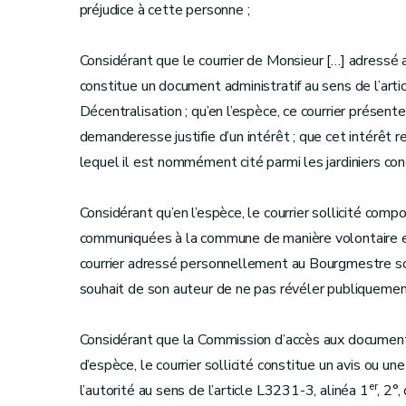
préjudice à cette personne ;
Considérant que le courrier de Monsieur […] adressé 
constitue un document administratif au sens de l’ar
Décentralisation ; qu’en l’espèce, ce courrier présen
demanderesse justifie d’un intérêt ; que cet intérêt 
lequel il est nommément cité parmi les jardiniers con
Considérant qu’en l’espèce, le courrier sollicité com
communiquées à la commune de manière volontaire et co
courrier adressé personnellement au Bourgmestre sou
souhait de son auteur de ne pas révéler publiquemen
Considérant que la Commission d’accès aux documents
d’espèce, le courrier sollicité constitue un avis ou u
er
l’autorité au sens de l’article L3231-3, alinéa 1
, 2°