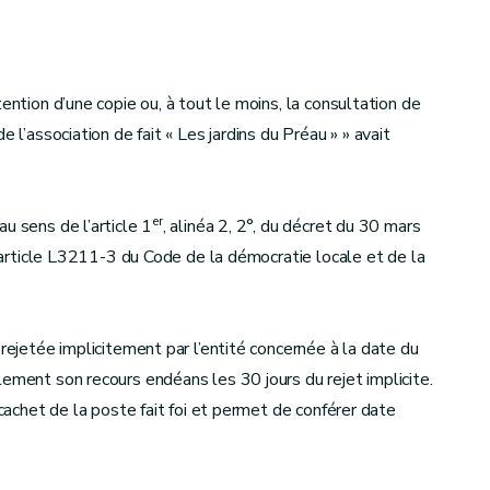
ention d’une copie ou, à tout le moins, la consultation de
 l’association de fait « Les jardins du Préau » » avait
er
u sens de l’article 1
, alinéa 2, 2°, du décret du 30 mars
 l’article L3211-3 du Code de la démocratie locale et de la
 rejetée implicitement par l’entité concernée à la date du
lement son recours endéans les 30 jours du rejet implicite.
 cachet de la poste fait foi et permet de conférer date