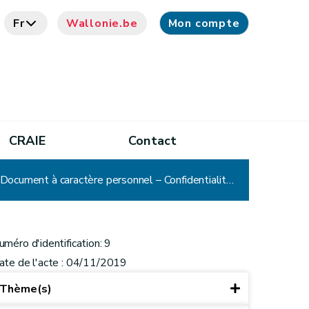
Fr
Wallonie.be
Mon compte
CRAIE
Contact
CADA - Décision n° 9 : Commune – Saisine de la Cada par courrier non recommandé- Lettre – Vie privée – Document à caractère personnel – Confidentialité – Avis ou opinion communiqué librement à titre confidentiel – Communication d'office – Communication partielle
uméro d'identification: 9
ate de l'acte : 04/11/2019
Thème(s)