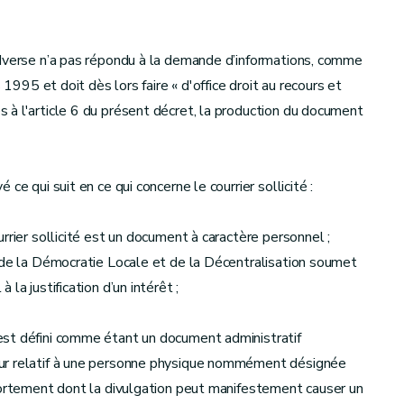
adverse n’a pas répondu à la demande d’informations, comme
 1995 et doit dès lors faire « d'office droit au recours et
 à l'article 6 du présent décret, la production du document
e qui suit en ce qui concerne le courrier sollicité :
rrier sollicité est un document à caractère personnel ;
e de la Démocratie Locale et de la Décentralisation soumet
la justification d’un intérêt ;
est défini comme étant un document administratif
eur relatif à une personne physique nommément désignée
mportement dont la divulgation peut manifestement causer un