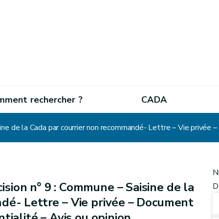
mment rechercher ?
CADA
N
sion n° 9 : Commune – Saisine de la
D
dé- Lettre – Vie privée – Document
tialité – Avis ou opinion