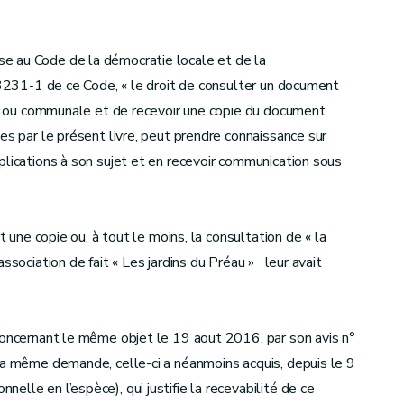
e au Code de la démocratie locale et de la
 L3231-1 de ce Code, « le droit de consulter un document
ale ou communale et de recevoir une copie du document
es par le présent livre, peut prendre connaissance sur
plications à son sujet et en recevoir communication sous
t une copie ou, à tout le moins, la consultation de « la
ssociation de fait « Les jardins du Préau » leur avait
concernant le même objet le 19 aout 2016, par son avis n°
la même demande, celle-ci a néanmoins acquis, depuis le 9
lle en l’espèce), qui justifie la recevabilité de ce