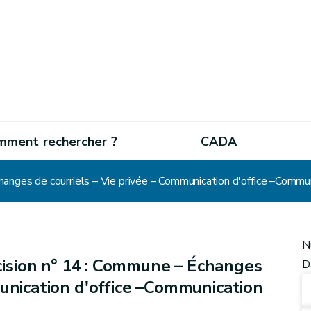
mment rechercher ?
CADA
nges de courriels – Vie privée – Communication d'office –Commun
N
ision n° 14 : Commune – Échanges
D
munication d'office –Communication