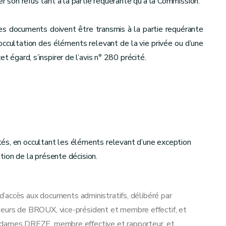
er son refus tant à la partie requérante qu’à la Commission.
es documents doivent être transmis à la partie requérante
’occultation des éléments relevant de la vie privée ou d’une
t égard, s’inspirer de l’avis n° 280 précité.
és, en occultant les éléments relevant d’une exception
ation de la présente décision.
’accès aux documents administratifs, délibéré par
rs de BROUX, vice-président et membre effectif, et
ames DREZE, membre effective et rapporteur, et