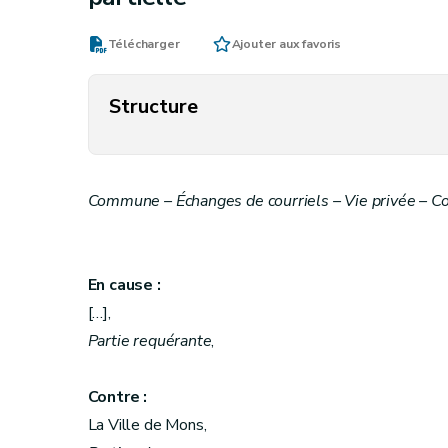
Télécharger
Ajouter aux favoris
Structure
Commune – Échanges de courriels – Vie privée – C
En cause :
[…],
Partie requérante
,
Contre :
La Ville de Mons,