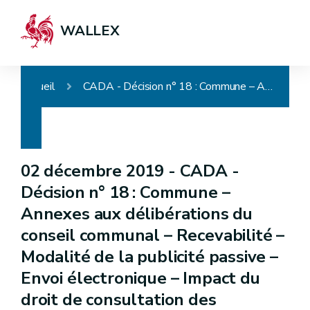
WALLEX
Accueil
CADA - Décision n° 18 : Commune – Annexes aux délibérations du conseil communal – Recevabilité – Modalité de la publicité passive – Envoi électronique – Impact du droit de consultation des conseillers communaux (article L1122-13 du CDLD) – R.G.P.D. – Vie privée – Demande abusive (non) – Publication site internet – Respect des droits des tiers – Communication partielle
02 décembre 2019 -
CADA -
Décision n° 18 : Commune –
Annexes aux délibérations du
conseil communal – Recevabilité –
Modalité de la publicité passive –
Envoi électronique – Impact du
droit de consultation des