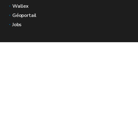
Wallex
Géoportail
Jobs
Nous contacter
Espaces Wallonie
Presse
Introduire une plainte au SPW
Signaler une irrégularité