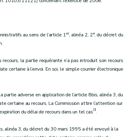
 10103/11121) concernant l’exercice de 2006.
er
istratifs au sens de l’article 1
, alinéa 2, 2°, du décret du
n.
 recours, la partie requérante n’a pas introduit son recours
e certaine à l’envoi. En soi, le simple courrier électronique
partie adverse en application de l’article 8bis, alinéa 3, du
date certaine au recours. La Commission attire l’attention sur
[2]
expiration du délai de recours dans un tel cas
.
is, alinéa 3, du décret du 30 mars 1995 a été envoyé à la