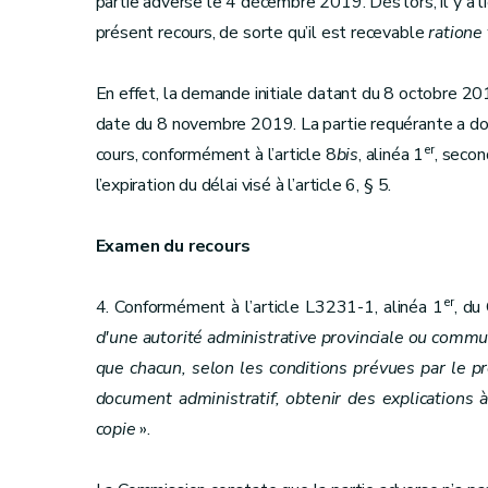
partie adverse le 4 décembre 2019. Dès lors, il y a 
présent recours, de sorte qu’il est recevable
ratione
En effet, la demande initiale datant du 8 octobre 201
date du 8 novembre 2019. La partie requérante a donc
er
cours, conformément à l’article 8
bis
, alinéa 1
, secon
l’expiration du délai visé à l’article 6, § 5.
Examen du recours
er
4. Conformément à l’article L3231-1, alinéa 1
, du
d'une autorité administrative provinciale ou commu
que chacun, selon les conditions prévues par le pr
document administratif, obtenir des explications
copie
».