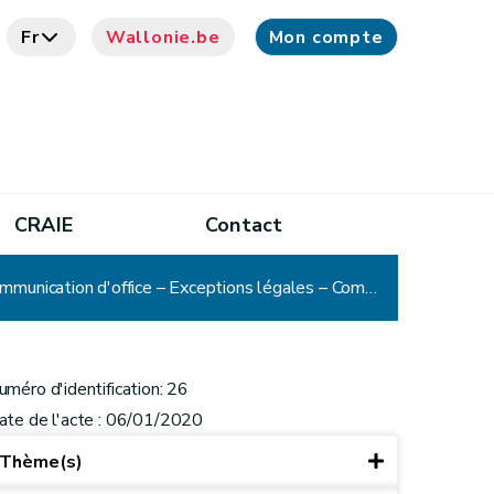
Fr
Wallonie.be
Mon compte
CRAIE
Contact
CADA - Décision n° 26 : Commune – Demande de copies – Absence de réponse de la partie adverse – Communication d'office – Exceptions légales – Communication partielle
uméro d'identification: 26
ate de l'acte : 06/01/2020
Thème(s)