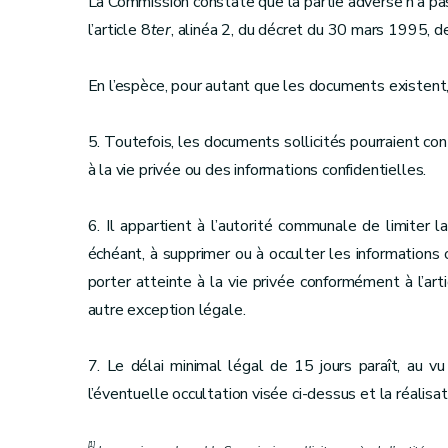
La Commission constate que la partie adverse n’a pa
l’article 8
ter
, alinéa 2, du décret du 30 mars 1995, de s
En l’espèce, pour autant que les documents existent,
5. Toutefois, les documents sollicités pourraient con
à la vie privée ou des informations confidentielles.
6. Il appartient à l’autorité communale de limiter l
échéant, à supprimer ou à occulter les information
porter atteinte à la vie privée conformément à l’a
autre exception légale.
7. Le délai minimal légal de 15 jours paraît, au v
l’éventuelle occultation visée ci-dessus et la réalis
[1]