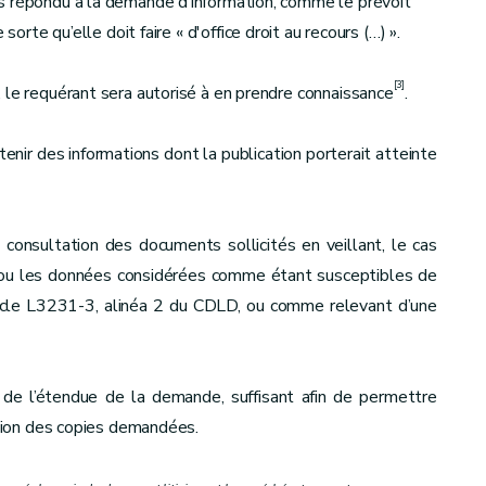
s répondu à la demande d’information, comme le prévoit
orte qu’elle doit faire « d'office droit au recours (…) ».
[3]
 le requérant sera autorisé à en prendre connaissance
.
tenir des informations dont la publication porterait atteinte
a consultation des documents sollicités en veillant, le cas
s ou les données considérées comme étant susceptibles de
rticle L3231-3, alinéa 2 du CDLD, ou comme relevant d’une
u de l’étendue de la demande, suffisant afin de permettre
ation des copies demandées.