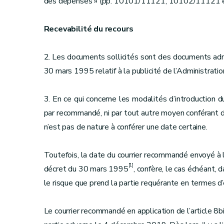
des dépenses » (pp. 10101/11121, 10102/11121 et
Recevabilité du recours
2. Les documents sollicités sont des documents admin
30 mars 1995 relatif à la publicité de l’Administratio
3. En ce qui concerne les modalités d’introduction du
par recommandé, ni par tout autre moyen conférant dat
n’est pas de nature à conférer une date certaine.
Toutefois, la date du courrier recommandé envoyé à la 
[1]
décret du 30 mars 1995
, confère, le cas échéant, 
le risque que prend la partie requérante en termes d’
Le courrier recommandé en application de l’article 8b