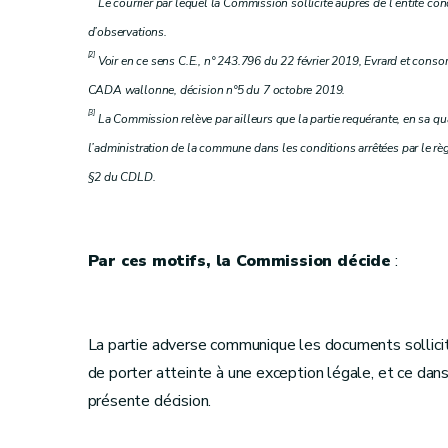
Le courrier par lequel la Commission sollicite auprès de l’entité co
d’observations.
[2]
Voir en ce sens C.E., n° 243.796 du 22 février 2019, Evrard et consor
CADA wallonne, décision n°5 du 7 octobre 2019.
[3]
La Commission relève par ailleurs que la partie requérante, en sa qua
l’administration de la commune dans les conditions arrêtées par le règl
§2 du CDLD.
Par ces motifs, la Commission décide
:
La partie adverse communique les documents sollicit
de porter atteinte à une exception légale, et ce dans u
présente décision.