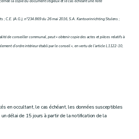
ncernée la copie du document litigieux et le cas échéant une note
ts ; C.E. (A.G.), n°234.869 du 26 mai 2016, S.A. Kantoorinrichting Stulens ;
lité de conseiller communal, peut « obtenir copie des actes et pièces relatifs à
ement d’ordre intérieur établi par le conseil », en vertu de l’article L1122-10,
és en occultant, le cas échéant, les données susceptibles
n délai de 15 jours à partir de la notification de la