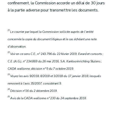
confinement, la Commission accorde un délai de 30 jours
à la partie adverse pour transmettre les documents.
[1]
Le courrier par lequel la Commission sollicite auprès de l’entité
concernée la copie du document litigieux et le cas échéant une note
d’observation.
[2]
Voir en ce sens C.E., n° 243.796 du 22 février 2019, Evrard et consorts ;
C.E. (A.G.), n° 234.869 du 26 mai 2016, S.A. Kantoorinrichting Stulens ;
CADA wallonne, décision n° 5 du 7 octobre 2019.
[3]
Voyez les avis 9/2018, 8/2018 et 3/2018 du 17 janvier 2018, lesquels
renvoient à l’avis 35/2007, considérant 9.
[4]
Décision n°16 du 2 décembre 2019.
[5]
Avis de la CADA wallonne n° 230 du 24 septembre 2018.