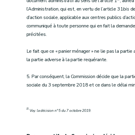
document administratif au sens de l’article 1
, aliné
l’Administration, qui est, en vertu de l’article 31
bis
de
d’action sociale, applicable aux centres publics d’act
communiqué à toute personne qui en fait la demande, 
précitées.
Le fait que ce « panier ménager » ne lie pas la partie 
la partie adverse à la partie requérante.
5. Par conséquent, la Commission décide que la parti
sociale du 3 septembre 2018 et ce dans le délai mini
[1]
Voy. la décision n° 5 du 7 octobre 2019.