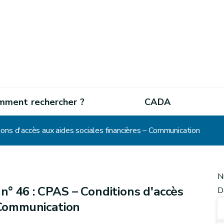
mment rechercher ?
CADA
ons d'accès aux aides sociales financières – Communication
N
n° 46 : CPAS – Conditions d'accès
D
– Communication