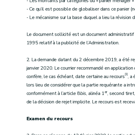
- Les montants par catégories du « panier ménager » (i
- Ce qu’il est possible de globaliser dans ce panier (n
- Le mécanisme sur la base duquel a lieu la révision
Le document sollicité est un document administratif a
1995 relatif à la publicité de l’Administration.
2. La demande datant du 2 décembre 2019, a été reje
janvier 2020. Le courrier recommandé en application d
[1]
confère, le cas échéant, date certaine au recours
, a
lors lieu de considérer que la partie requérante a int
er
conformément à l’article 8
bis
, alinéa 1
, second tire
de la décision de rejet implicite. Le recours est rece
Examen du recours