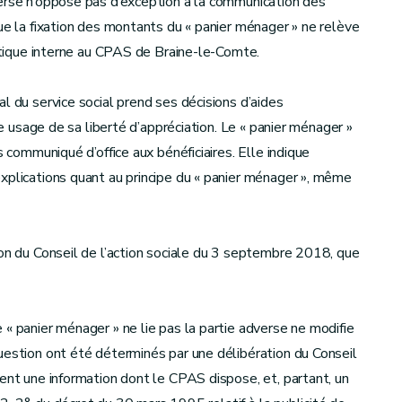
verse n’oppose pas d’exception à la communication des
ue la fixation des montants du « panier ménager » ne relève
ratique interne au CPAS de Braine-le-Comte.
l du service social prend ses décisions d’aides
re usage de sa liberté d’appréciation. Le « panier ménager »
s communiqué d’office aux bénéficiaires. Elle indique
xplications quant au principe du « panier ménager », même
ion du Conseil de l’action sociale du 3 septembre 2018, que
 « panier ménager » ne lie pas la partie adverse ne modifie
uestion ont été déterminés par une délibération du Conseil
uent une information dont le CPAS dispose, et, partant, un