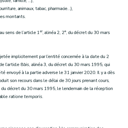
solé, famille, …),
ourriture, animaux, tabac, pharmacie…),
 des montants.
er
u sens de l’article 1
, alinéa 2, 2°, du décret du 30 mars
tée implicitement par l’entité concernée à la date du 2
e l’article 8
bis
, alinéa 3, du décret du 30 mars 1995, qui
 été envoyé à la partie adverse le 31 janvier 2020. Il y a dès
roduit son recours dans le délai de 30 jours prenant cours,
t, du décret du 30 mars 1995, le lendemain de la réception
vable
ratione temporis
.