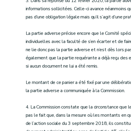
3. Dans sa réponse du 12 février 2020, la partie ad
informations sollicitées. Celle-ci avance néanmoins q
pas d’une obligation légale mais qu’il s’agit d’une p
La partie adverse précise encore que le Comité spécia
individuelles avec la faculté de s’en écarter et de fai
ne lie donc pas la partie adverse et n’est dès lors pa
également que la partie requérante a déjà reçu des e
si aucun document ne lui a été remis.
Le montant de ce panier a été fixé par une délibérat
la partie adverse a communiquée à la Commission.
4. La Commission constate que la circonstance que le
pas le fait que, dans la mesure où les montants en q
de l’action sociale du 3 septembre 2018, ils constit
er