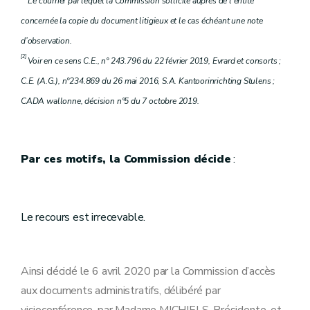
Le courrier par lequel la Commission sollicite auprès de l’entité
concernée la copie du document litigieux et le cas échéant une note
d’observation.
[2]
Voir en ce sens C.E., n° 243.796 du 22 février 2019, Evrard et consorts ;
C.E. (A.G.), n°234.869 du 26 mai 2016, S.A. Kantoorinrichting Stulens ;
CADA wallonne, décision n°5 du 7 octobre 2019.
Par ces motifs, la Commission décide
:
Le recours est irrecevable.
Ainsi décidé le 6 avril 2020 par la Commission d’accès
aux documents administratifs, délibéré par