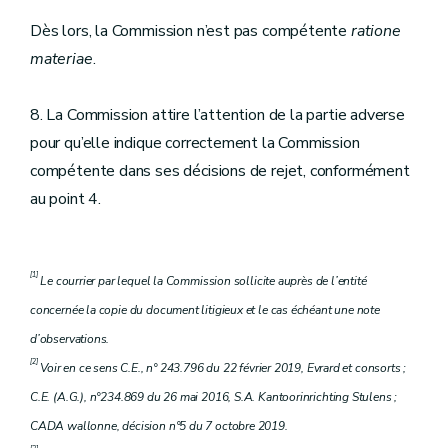
Dès lors, la Commission n’est pas compétente
ratione
materiae
.
8. La Commission attire l’attention de la partie adverse
pour qu’elle indique correctement la Commission
compétente dans ses décisions de rejet, conformément
au point 4.
[1]
Le courrier par lequel la Commission sollicite auprès de l’entité
concernée la copie du document litigieux et le cas échéant une note
d’observations.
[2]
Voir en ce sens C.E., n° 243.796 du 22 février 2019, Evrard et consorts ;
C.E. (A.G.), n°234.869 du 26 mai 2016, S.A. Kantoorinrichting Stulens ;
CADA wallonne, décision n°5 du 7 octobre 2019.