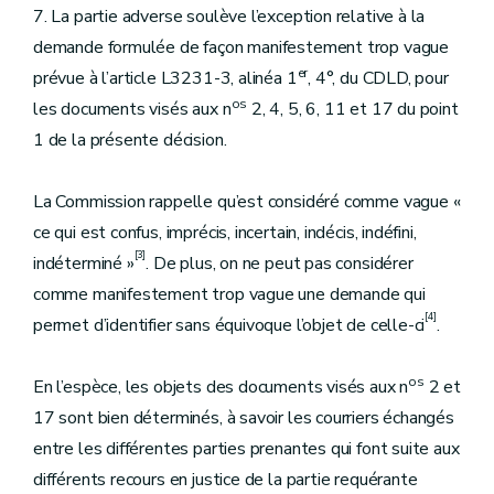
7. La partie adverse soulève l’exception relative à la
demande formulée de façon manifestement trop vague
er
prévue à l’article L3231-3, alinéa 1
, 4°, du CDLD, pour
os
les documents visés aux n
2, 4, 5, 6, 11 et 17 du point
1 de la présente décision.
La Commission rappelle qu’est considéré comme vague «
ce qui est confus, imprécis, incertain, indécis, indéfini,
[3]
indéterminé »
. De plus, on ne peut pas considérer
comme manifestement trop vague une demande qui
[4]
permet d’identifier sans équivoque l’objet de celle-ci
.
os
En l’espèce, les objets des documents visés aux n
2 et
17 sont bien déterminés, à savoir les courriers échangés
entre les différentes parties prenantes qui font suite aux
différents recours en justice de la partie requérante