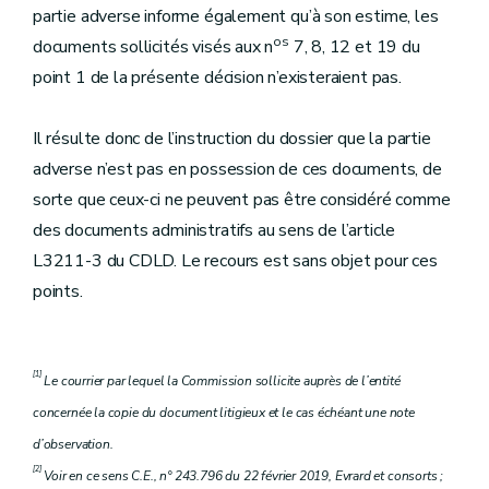
partie adverse informe également qu’à son estime, les
os
documents sollicités visés aux n
7, 8, 12 et 19 du
point 1 de la présente décision n’existeraient pas.
Il résulte donc de l’instruction du dossier que la partie
adverse n’est pas en possession de ces documents, de
sorte que ceux-ci ne peuvent pas être considéré comme
des documents administratifs au sens de l’article
L3211-3 du CDLD. Le recours est sans objet pour ces
points.
[1]
Le courrier par lequel la Commission sollicite auprès de l’entité
concernée la copie du document litigieux et le cas échéant une note
d’observation.
[2]
Voir en ce sens C.E., n° 243.796 du 22 février 2019, Evrard et consorts ;