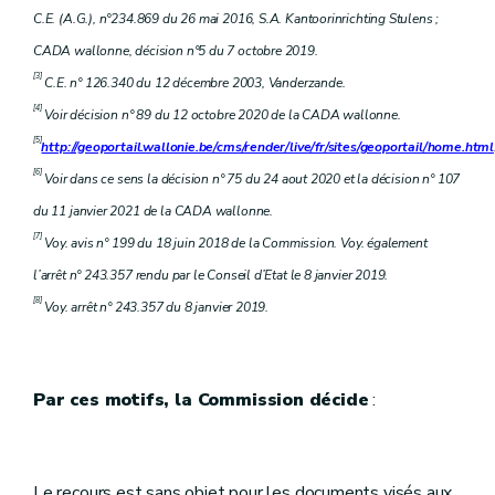
C.E. (A.G.), n°234.869 du 26 mai 2016, S.A. Kantoorinrichting Stulens ;
CADA wallonne, décision n°5 du 7 octobre 2019.
[3]
C.E. n° 126.340 du 12 décembre 2003, Vanderzande.
[4]
Voir décision n° 89 du 12 octobre 2020 de la CADA wallonne.
[5]
http://geoportail.wallonie.be/cms/render/live/fr/sites/geoportail/home.html
[6]
Voir dans ce sens la décision n° 75 du 24 aout 2020 et la décision n° 107
du 11 janvier 2021 de la CADA wallonne.
[7]
Voy. avis n° 199 du 18 juin 2018 de la Commission. Voy. également
l’arrêt n° 243.357 rendu par le Conseil d’Etat le 8 janvier 2019.
[8]
Voy. arrêt n° 243.357 du 8 janvier 2019.
Par ces motifs, la Commission décide
:
Le recours est sans objet pour les documents visés aux