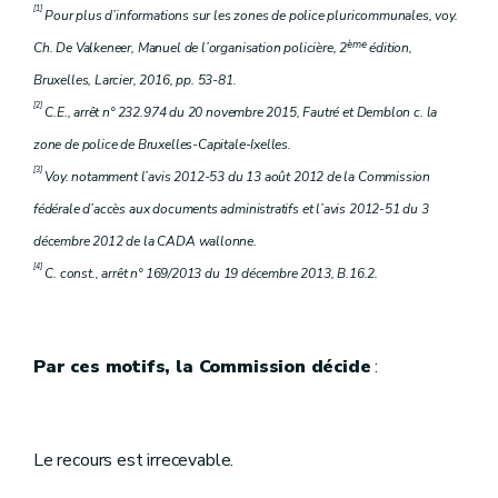
[1]
Pour plus d’informations sur les zones de police pluricommunales, voy.
ème
Ch. De Valkeneer, Manuel de l’organisation policière, 2
édition,
Bruxelles, Larcier, 2016, pp. 53-81.
[2]
C.E., arrêt n° 232.974 du 20 novembre 2015, Fautré et Demblon c. la
zone de police de Bruxelles-Capitale-Ixelles.
[3]
Voy. notamment l’avis 2012-53 du 13 août 2012 de la Commission
fédérale d’accès aux documents administratifs et l’avis 2012-51 du 3
décembre 2012 de la CADA wallonne.
[4]
C. const., arrêt n° 169/2013 du 19 décembre 2013, B.16.2.
Par ces motifs, la Commission décide
:
Le recours est irrecevable.