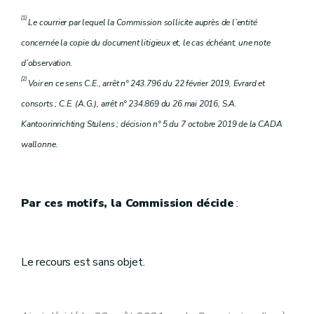
[1]
Le courrier par lequel la Commission sollicite auprès de l’entité
concernée la copie du document litigieux et, le cas échéant, une note
d’observation.
[2]
Voir en ce sens C.E., arrêt n° 243.796 du 22 février 2019, Evrard et
consorts ; C.E. (A.G.), arrêt n° 234.869 du 26 mai 2016, S.A.
Kantoorinrichting Stulens ; décision n° 5 du 7 octobre 2019 de la CADA
wallonne.
Par ces motifs, la Commission décide
:
Le recours est sans objet.