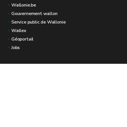
Wallonie.be
Gouvernement wallon
Service public de Wallonie
Wallex
Géoportail
Jobs
Nous contacter
Espaces Wallonie
Presse
Introduire une plainte au SPW