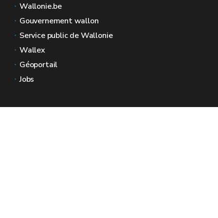
Wallonie.be
Gouvernement wallon
Service public de Wallonie
Wallex
Géoportail
Jobs
Nous contacter
Espaces Wallonie
Presse
Introduire une plainte au SPW
Signaler une irrégularité