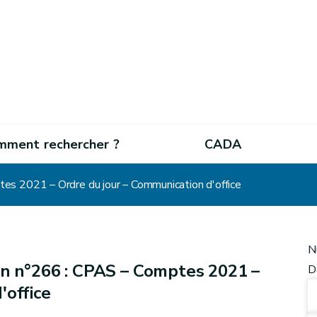
mment rechercher ?
CADA
s 2021 – Ordre du jour – Communication d'office
N
n n°266 : CPAS – Comptes 2021 –
D
'office