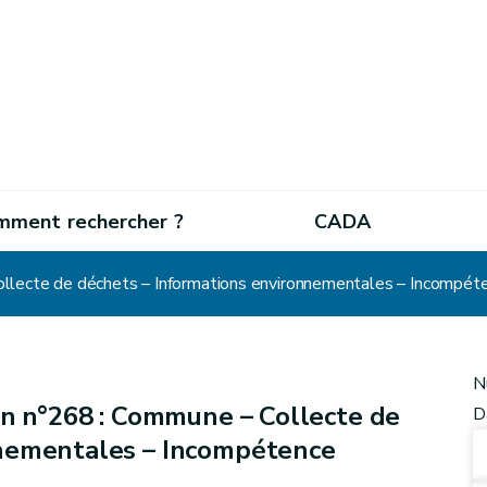
mment rechercher ?
CADA
llecte de déchets – Informations environnementales – Incompét
N
n n°268 : Commune – Collecte de
D
nnementales – Incompétence