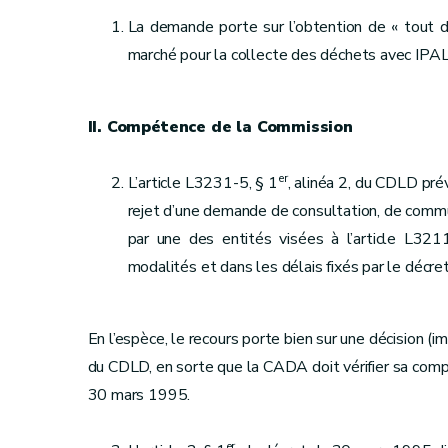
La demande porte sur l’obtention de « tout d
marché pour la collecte des déchets avec IPALL
II. Compétence de la Commission
er
L’article L3231-5, § 1
, alinéa 2, du CDLD pré
rejet d’une demande de consultation, de commun
par une des entités visées à l’article L3
modalités et dans les délais fixés par le décre
En l’espèce, le recours porte bien sur une décision (i
du CDLD, en sorte que la CADA doit vérifier sa comp
30 mars 1995.
er