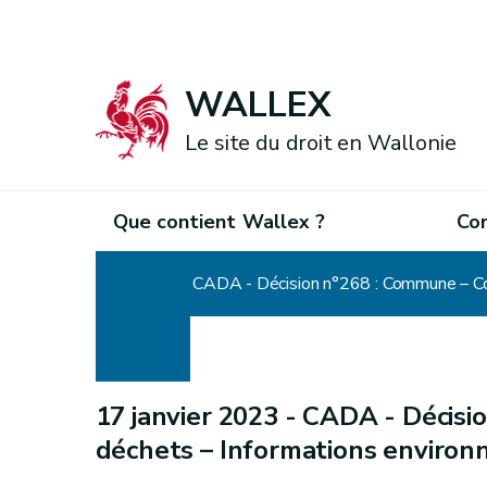
WALLEX
Le site du droit en Wallonie
Que contient Wallex ?
Co
Accueil
CADA - Décision n°268 : Commune – Co
17 janvier 2023 -
CADA - Décisio
déchets – Informations enviro