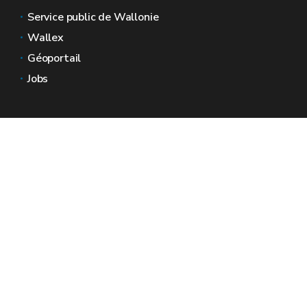
Service public de Wallonie
Wallex
Géoportail
Jobs
Nous contacter
Espaces Wallonie
Presse
Introduire une plainte au SPW
Signaler une irrégularité