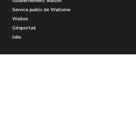
Gouvernement wallon
Service public de Wallonie
Wallex
Géoportail
Jobs
Nous contacter
Espaces Wallonie
Presse
Introduire une plainte au SPW
Signaler une irrégularité