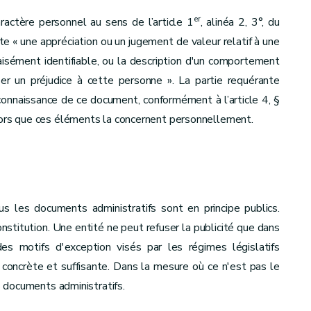
er
ctère personnel au sens de l’article 1
, alinéa 2, 3°, du
e « une appréciation ou un jugement de valeur relatif à une
ément identifiable, ou la description d'un comportement
er un préjudice à cette personne ». La partie requérante
 connaissance de ce document, conformément à l’article 4, §
 lors que ces éléments la concernent personnellement.
s les documents administratifs sont en principe publics.
Constitution. Une entité ne peut refuser la publicité que dans
es motifs d'exception visés par les régimes législatifs
 concrète et suffisante. Dans la mesure où ce n'est pas le
es documents administratifs.