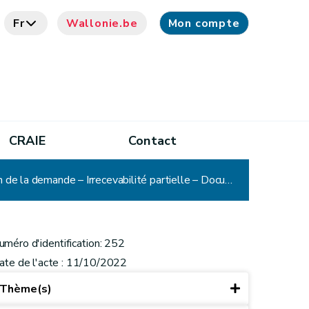
Fr
Wallonie.be
Mon compte
CRAIE
Contact
CADA - Décision n°252 : SPW TLPE – Lettre de plainte concernant un supérieur hiérarchique – Extension de la demande – Irrecevabilité partielle – Document à caractère personnel – Vie privée – Liberté et droits fondamentaux – Communication partielle
uméro d'identification: 252
ate de l'acte : 11/10/2022
Thème(s)