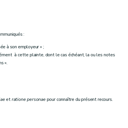
ommuniqués :
ssée à son employeur » ;
ment à cette plainte, dont le cas échéant, la ou les notes
s ».
iae
et
ratione personae
pour connaître du présent recours.