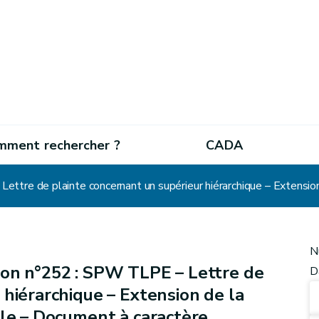
mment rechercher ?
CADA
N
on n°252 : SPW TLPE – Lettre de
D
 hiérarchique – Extension de la
lle – Document à caractère