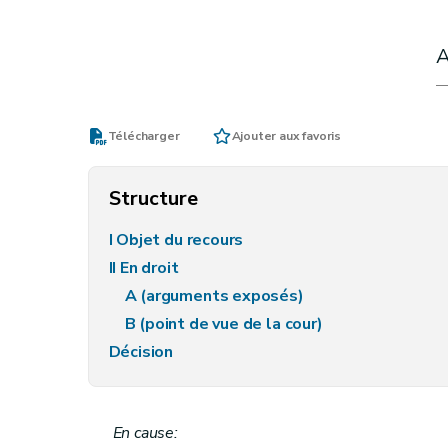
Télécharger
Ajouter aux favoris
Structure
I Objet du recours
II En droit
A (arguments exposés)
B (point de vue de la cour)
Décision
En cause: