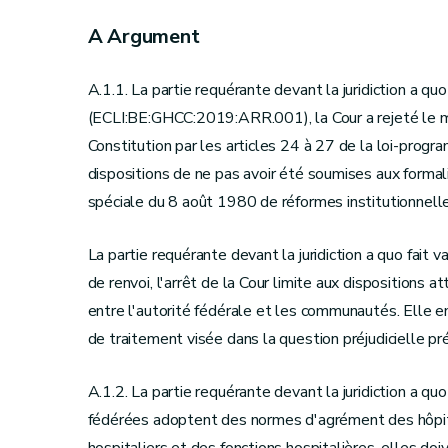
A Argument
A.1.1. La partie requérante devant la juridiction a q
(ECLI:BE:GHCC:2019:ARR.001), la Cour a rejeté le mo
Constitution par les articles 24 à 27 de la loi-progr
dispositions de ne pas avoir été soumises aux formalités
spéciale du 8 août 1980 de réformes institutionnelle
La partie requérante devant la juridiction a quo fait 
de renvoi, l'arrêt de la Cour limite aux dispositions
entre l'autorité fédérale et les communautés. Elle en
de traitement visée dans la question préjudicielle 
A.1.2. La partie requérante devant la juridiction a q
fédérées adoptent des normes d'agrément des hôpita