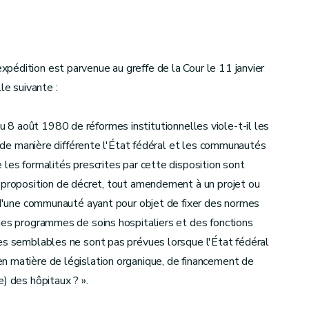
pédition est parvenue au greffe de la Cour le 11 janvier
le suivante :
le du 8 août 1980 de réformes institutionnelles viole-t-il les
te de manière différente l'État fédéral et les communautés
 les formalités prescrites par cette disposition sont
u proposition de décret, tout amendement à un projet ou
é d'une communauté ayant pour objet de fixer des normes
des programmes de soins hospitaliers et des fonctions
res semblables ne sont pas prévues lorsque l'État fédéral
n matière de législation organique, de financement de
) des hôpitaux ? ».