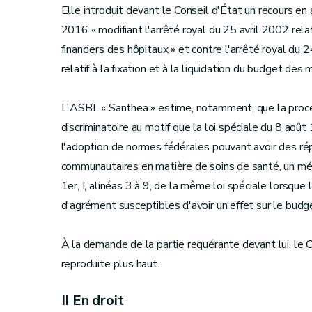
Elle introduit devant le Conseil d'État un recours en
2016 « modifiant l'arrêté royal du 25 avril 2002 relat
financiers des hôpitaux » et contre l'arrêté royal du 
relatif à la fixation et à la liquidation du budget des
L'ASBL « Santhea » estime, notamment, que la procé
discriminatoire au motif que la loi spéciale du 8 août
l'adoption de normes fédérales pouvant avoir des r
communautaires en matière de soins de santé, un mécan
1er, I, alinéas 3 à 9, de la même loi spéciale lors
d'agrément susceptibles d'avoir un effet sur le budget
À la demande de la partie requérante devant lui, le Co
reproduite plus haut.
II En droit