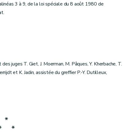
I, alinéas 3 à 9, de la loi spéciale du 8 août 1980 de
at.
 des juges T. Giet, J. Moerman, M. Pâques, Y. Kherbache, T.
rijdt et K. Jadin, assistée du greffier P.-Y. Dutilleux,
*
*
*