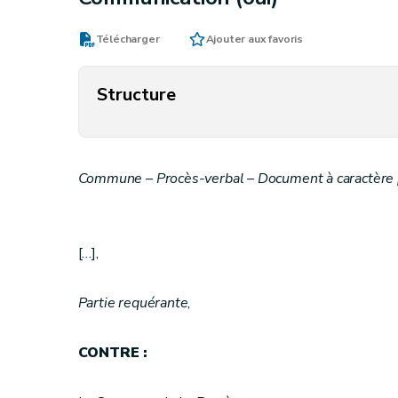
Télécharger
Ajouter aux favoris
Structure
Commune – Procès-verbal – Document à caractère p
[…],
Partie requérante
,
CONTRE :