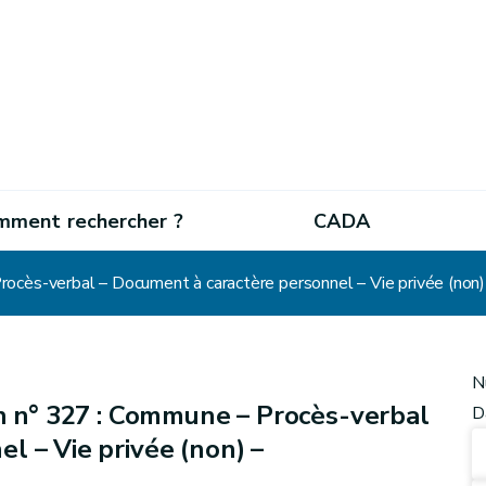
mment rechercher ?
CADA
cès-verbal – Document à caractère personnel – Vie privée (non)
N
n n° 327 : Commune – Procès-verbal
D
l – Vie privée (non) –