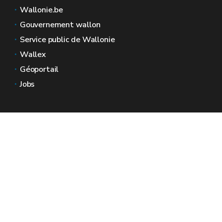
Wallonie.be
Gouvernement wallon
Service public de Wallonie
Wallex
Géoportail
Jobs
Nous contacter
Espaces Wallonie
Presse
Introduire une plainte au SPW