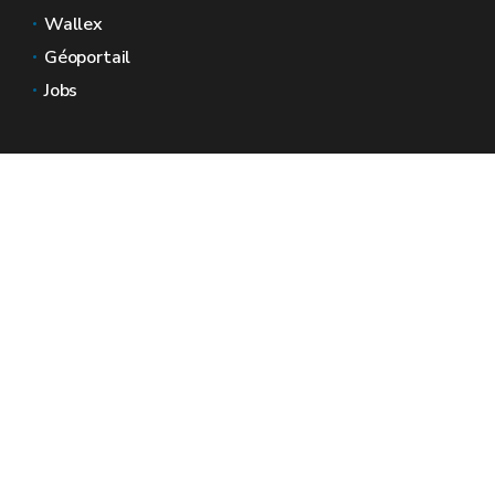
Wallex
Géoportail
Jobs
Nous contacter
Espaces Wallonie
Presse
Introduire une plainte au SPW
Signaler une irrégularité