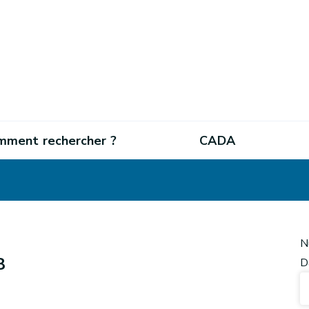
mment rechercher ?
CADA
N
8
D