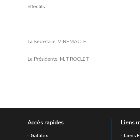
effectifs.
La Secrétaire, V. REMACL
La Présidente, M. TROCLET
Accès rapides
Liens u
Gallilex
Liens E