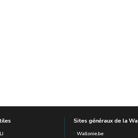
E
tiles
Sites généraux de la Wa
LI
Wallonie.be