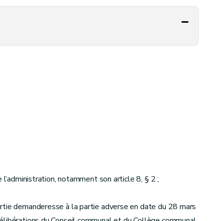
 l’administration, notamment son article 8, § 2 ;
artie demanderesse à la partie adverse en date du 28 mars
délibérations du Conseil communal et du Collège communal