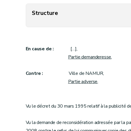
Structure
En cause de :
[…],
Partie demanderesse
,
Contre :
Ville de NAMUR,
Partie adverse
,
Vu le décret du 30 mars 1995 relatif à la publicité de
Vu la demande de reconsidération adressée par la p
2008 contre le refus de lui communiquer copie des 